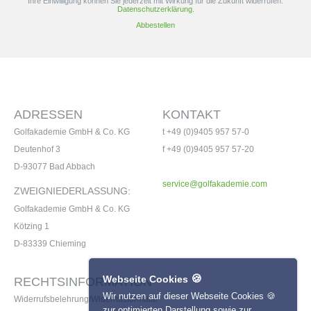
Ihre Einwilligung können Sie jederzeit mit Wirkung für die Zukunft widerrufen.
Datenschutzerklärung.
Abbestellen
ADRESSEN
KONTAKT
Golfakademie GmbH & Co. KG
t +49 (0)9405 957 57-0
Deutenhof 3
f +49 (0)9405 957 57-20
D-93077 Bad Abbach
service@golfakademie.com
ZWEIGNIEDERLASSUNG:
Golfakademie GmbH & Co. KG
Kötzing 1
D-83339 Chieming
🍪
Webseite Cookies
RECHTSINFORMATION
Wir nutzen auf dieser Webseite Cookies 🍪
Widerrufsbelehrung/Widerrufsformular
zur optimierten Darstellung sowie zur