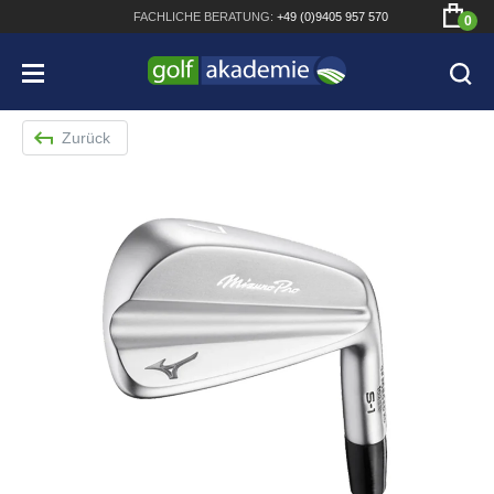
FACHLICHE
BERATUNG:
+49 (0)9405 957 570
0
Zurück
Bridgestone JGR Driver 2018
Cobra King F8+ Driver
Titleist Pro V1x mit gratis Schriftaufdruck
Bennington Waterproof QO14 Sport Cartbag