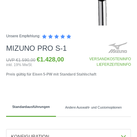
SHOP
Unsere Empfehlung:
GOLFSCHLÄGER
MIZUNO PRO S-1
BAGS
DRIVER
€1.428,00
TROLLIES
CARTBAGS
VERSANDKOSTENINFO
FAIRWAYHÖLZER
UVP €1.590,00
LIEFERZEITENINFO
inkl. 19% MwSt.
BÄLLE
PUSH- & PULLTROLLIES
STANDBAGS
EISENSÄTZE
Preis gültig für Eisen 5-PW mit Standard Stahlschaft
SCHUHE
GOLFBÄLLE
ELEKTROTROLLIES
TRAVELBAGS
WEDGES
BEKLEIDUNG
HERREN GOLFSCHUHE
LOGOBÄLLE
TROLLEY ZUBEHÖR
SONSTIGE BAGS
HYBRIDS
HANDSCHUHE
HERREN
DAMEN GOLFSCHUHE
DRIVING EISEN
ZUBEHÖR
HERREN GOLFHANDSCHUHE
DAMEN
KINDER GOLFSCHUHE
PUTTER
Standardausführungen
Andere Auswahl- und Customoptionen
KOMPONENTEN
ENTFERNUNGSMESSER
DAMEN GOLFHANDSCHUHE
CAPS
KINDER GOLFSCHLÄGER
GUTSCHEINE
GRIFFE
REGENSCHIRME
KINDER GOLFHANDSCHUHE
GÜRTEL & SOCKEN
KOMPLETTSETS
SALE
GUTSCHEINE
HANDTÜCHER
HEADS
KONFIGURATION