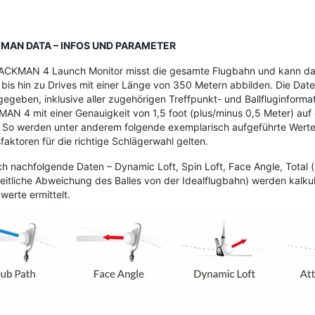
MAN DATA – INFOS UND PARAMETER
ACKMAN 4 Launch Monitor misst die gesamte Flugbahn und kann dab
bis hin zu Drives mit einer Länge von 350 Metern abbilden. Die Date
egeben, inklusive aller zugehörigen Treffpunkt- und Ballfluginform
N 4 mit einer Genauigkeit von 1,5 foot (plus/minus 0,5 Meter) auf
 So werden unter anderem folgende exemplarisch aufgeführte Werte e
sfaktoren für die richtige Schlägerwahl gelten.
ch nachfolgende Daten – Dynamic Loft, Spin Loft, Face Angle, Total 
seitliche Abweichung des Balles von der Idealflugbahn) werden kalku
erte ermittelt.