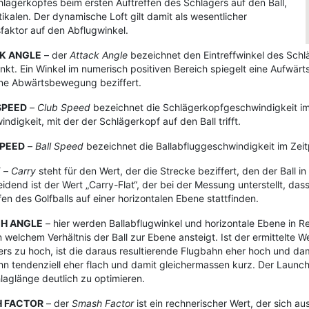
lägerkopfes beim ersten Auftreffen des Schlägers auf den Ball,
tikalen. Der dynamische Loft gilt damit als wesentlicher
sfaktor auf den Abflugwinkel.
K ANGLE
– der
Attack Angle
bezeichnet den Eintreffwinkel des Schl
nkt. Ein Winkel im numerisch positiven Bereich spiegelt eine Aufwä
ine Abwärtsbewegung beziffert.
SPEED
–
Club Speed
bezeichnet die Schlägerkopfgeschwindigkeit im
ndigkeit, mit der der Schlägerkopf auf den Ball trifft.
SPEED
–
Ball Speed
bezeichnet die Ballabfluggeschwindigkeit im Zei
Y
–
Carry
steht für den Wert, der die Strecke beziffert, den der Ball i
idend ist der Wert „Carry-Flat“, der bei der Messung unterstellt, das
fen des Golfballs auf einer horizontalen Ebene stattfinden.
H ANGLE
– hier werden Ballabflugwinkel und horizontale Ebene in Re
n welchem Verhältnis der Ball zur Ebene ansteigt. Ist der ermittelte 
rs zu hoch, ist die daraus resultierende Flugbahn eher hoch und damit
n tendenziell eher flach und damit gleichermassen kurz. Der Launch 
laglänge deutlich zu optimieren.
 FACTOR
– der
Smash Factor
ist ein rechnerischer Wert, der sich au