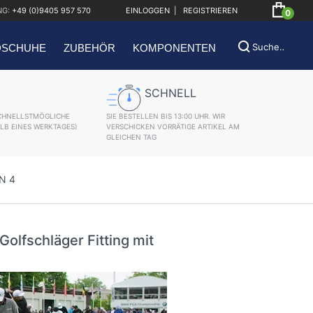
NG:
+49 (0)9405 957 570
EINLOGGEN
|
REGISTRIEREN
0
DSCHUHE
ZUBEHÖR
KOMPONENTEN
SCHNELL
HNELLSTMÖGLICHE
SIE BESTELLEN BIS 13:00 UHR. WIR
LB EINES WERKTAGES)
VERSCHICKEN VORRÄTIGE ARTIKEL AM
GLEICHEN TAG
N 4
lfschläger Fitting mit