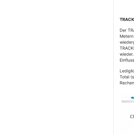
TRACK
Der TR
Metern 
wiederg
TRACKMA
wieder.
Einflus
Ledigli
Total (
Rechenw