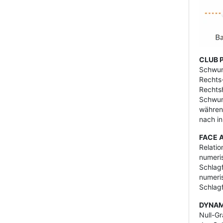
CLUB 
Schwung
Rechts-
Rechtsh
Schwun
während
nach in
FACE 
Relatio
numeris
Schlagf
numeris
Schlagf
DYNAM
Null-G