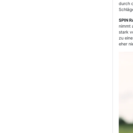
durch 
Schläge
SPIN R
nimmt a
stark v
zu eine
eher ni