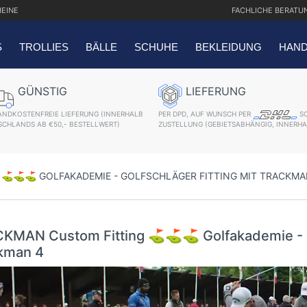
EINE
FACHLICHE
BERATU
S
TROLLIES
BÄLLE
SCHUHE
BEKLEIDUNG
HAN
SUCHANFRAGEN
GÜNSTIG
LIEFERUNG
ANDKOSTENFREIE LIEFERUNG (INNERHALB
PER DPD, AUF WUNSCH PER
SC
ver 2018
SCHLANDS AB €50,- BESTELLWERT)
ZUSTELLUNG (GEBIETSABHÄNGIG, INNERHA
er
⛳️⛳️⛳️ GOLFAKADEMIE - GOLFSCHLÄGER FITTING MIT TRACKMA
gratis Schriftaufdruck
oof QO14 Sport Cartbag
KMAN Custom Fitting ⛳️⛳️⛳️ Golfakademie - Go
kman 4