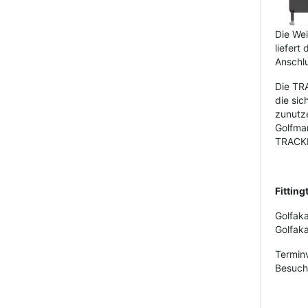
Die We
liefert
Anschl
Die TR
die sic
zunutz
Golfmar
TRACKM
Fittin
Golfak
Golfak
Termin
Besuch