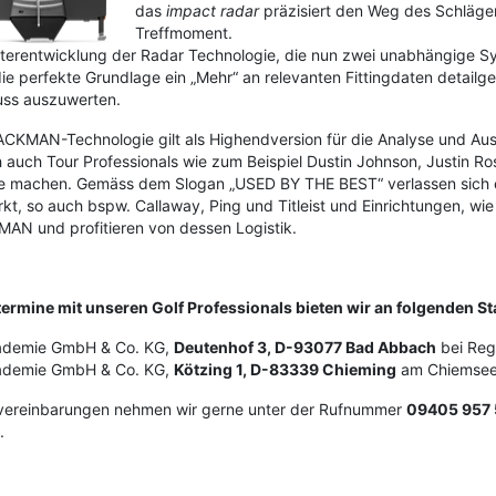
das
impact radar
präzisiert den Weg des Schläge
Treffmoment.
iterentwicklung der Radar Technologie, die nun zwei unabhängige Sy
 die perfekte Grundlage ein „Mehr“ an relevanten Fittingdaten detailg
uss auszuwerten.
ACKMAN-Technologie gilt als Highendversion für die Analyse und Aus
h auch Tour Professionals wie zum Beispiel Dustin Johnson, Justin Ro
e machen. Gemäss dem Slogan „USED BY THE BEST“ verlassen sich e
kt, so auch bspw. Callaway, Ping und Titleist und Einrichtungen, w
AN und profitieren von dessen Logistik.
gtermine mit unseren Golf Professionals bieten wir an folgenden S
ademie GmbH & Co. KG,
Deutenhof 3, D-93077 Bad Abbach
bei Re
ademie GmbH & Co. KG,
Kötzing 1, D-83339 Chieming
am Chiemse
vereinbarungen nehmen wir gerne unter der Rufnummer
09405 957 
.