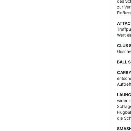
des Sch
zur Ver
Einflus
ATTAC
Treffpu
Wert e
CLUB 
Geschwi
BALL 
CARR
entsche
Auftref
LAUNC
wider i
Schläge
Flugbah
die Sch
SMASH