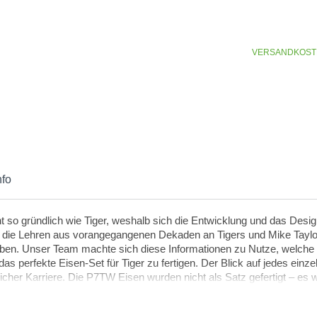
Schäfte
Einzeleisen
Dynamic G
VERSANDKOST
Flex
S400
nfo
nt so gründlich wie Tiger, weshalb sich die Entwicklung und das Des
, die Lehren aus vorangegangenen Dekaden an Tigers und Mike Taylo
en. Unser Team machte sich diese Informationen zu Nutze, welche ü
das perfekte Eisen-Set für Tiger zu fertigen. Der Blick auf jedes einz
eicher Karriere. Die P7TW Eisen wurden nicht als Satz gefertigt – es 
erden. Unser Forschungs- & Entwicklungsteam studierte Jahrzehnte 
e zu verfeinern. Jedes Eisen wurde geformt, um den kritischen Blicke