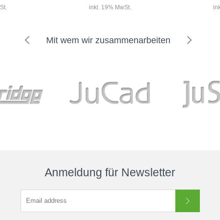
St.
inkl. 19% MwSt.
in
Mit wem wir zusammenarbeiten
Geübte Golf
B Eisen liefern
Die neuen Titleist 620 MB Eisen liefern
werden von
sem Klassiker
alles, was man von diesem Klassiker
leichten Des
ser. Geringes
erwartet – nur noch besser.
profitieren.
Schwaches Offset...
Anmeldung für Newsletter