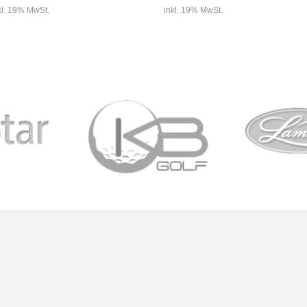
kl. 19% MwSt.
inkl. 19% MwSt.
er mit starkem Schwung
 XXIOs einzigartigen
Das völlig neue P-7MB wurde für die
igns mit Sicherheit klar
besten Ballstriker der Welt entwickelt,
 Die XXIO X-Hölzer und -
die chirurgische Kontrolle und
Eisen...
Präzision bei der Schlagausführung...