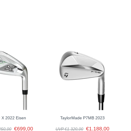
er Satz an P7TW Eisen zeichnet sich durch die gleichen
wie sie Tiger spielt aus. In der Vergangenheit hatte Tiger
. Dank des einzigartigen Verfahrens aus unseren Milled Grind
 was Varianzen von Kopf zu Kopf eliminiert und somit absolute
s jeden Eisens verwendet, um deren Gefühl und Leistung zu
och Tiger Woods ist kein normaler Golfer.
hn und Kontrolle, die ihn sein bestes Golf spielen lässt.
 X 2022 Eisen
TaylorMade P7MB 2023
€699,00
€1.188,00
250,00
UVP €1.320,00