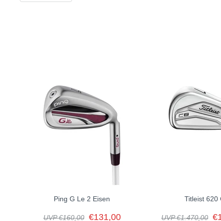
Schwerpunkte lagen auf einer präzisen Flugkurvenkontrolle, u
Design-Elemente wie der Klingenlänge, Höhe des Schlägerblatt
stets acht „identische“ von Hand gefertigte Sets jedes einzel
und Hi-Toe Wedges, verfügen jetzt auch die P7TW als erstes Ei
Präzision in jedem einzelnen Teil sicherstellt. Nicht viele w
verbessern. In Golf-Equipment wird Wolfram typischerweise ei
Für ihn bewirkt die optimale Positionierung von Tungsten in je
SCHLÄGER
3
4
5
6
7
SCHAFT-LOFT
21°
24°
27°
31°
35°
LIE
59,5°
60°
60,5°
61°
61,5°
OFFSET
2,3 mm
1,9 mm
1,9 mm
1,8 mm
1,4 
SCHAFTLÄNGE
39,00"
38,50"
38,00"
37,50"
37,0
SCHWUNGGEWICHT
D3
D3
D3
D3
D3
Ping G Le 2 Eisen
Titleist 620
€131,00
€
UVP €160,00
UVP €1.470,00