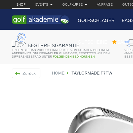
SHOP
EVENTS
GOLFKURSE
ANFRAGE
GUTSC
GOLFSCHLÄGER
BAG
BELIEBTE 
GUTSCHEINE
SALE
BESTPREISGARANTIE
FINDEN SIE DAS PRODUKT INNERHALB VON 14 TAGEN BEI EINEM
VERS
Bridgestone JGR Driv
ANDEREN DT. ONLINEHÄNDLER GÜNSTIGER, ERSTATTEN WIR DEN
(INN
DIFFERENZBETRAG UNTER
FOLGENDEN BEDINGUNGEN
BEST
Cobra King F8+ Drive
HOME
TAYLORMADE P7TW
Zurück
Titleist Pro V1x mit gr
Bennington Waterproo