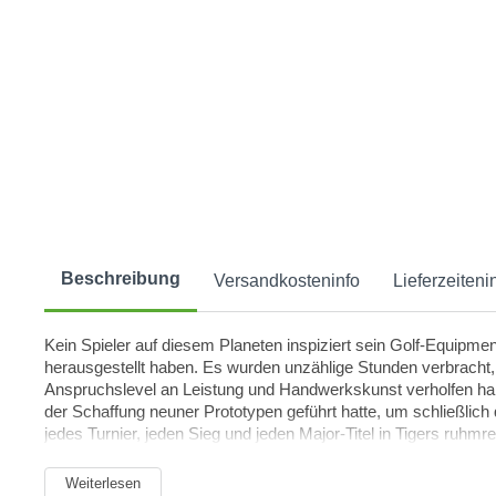
Beschreibung
Versandkosteninfo
Lieferzeiteni
Kein Spieler auf diesem Planeten inspiziert sein Golf-Equipme
herausgestellt haben. Es wurden unzählige Stunden verbracht
Anspruchslevel an Leistung und Handwerkskunst verholfen hab
der Schaffung neuner Prototypen geführt hatte, um schließlich 
jedes Turnier, jeden Sieg und jeden Major-Titel in Tigers ruhmr
entwickelt, um den höchsten Leistungsansprüchen gerecht zu w
gearbeitet, um jede einzelne Sohle, jede Kontur und jede Rill
Weiterlesen