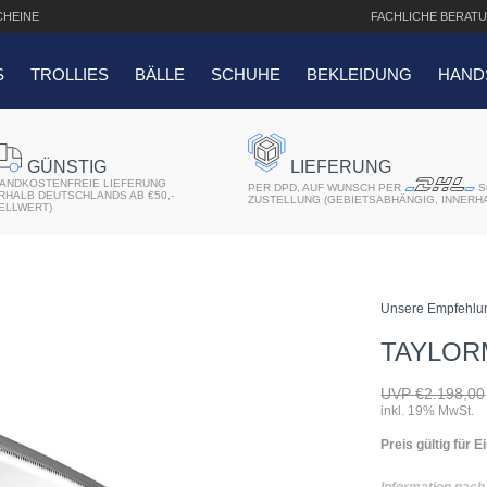
HEINE
FACHLICHE
BERATU
S
TROLLIES
BÄLLE
SCHUHE
BEKLEIDUNG
HAND
SUCHANFRAGEN
GÜNSTIG
LIEFERUNG
ANDKOSTENFREIE LIEFERUNG
er 2018
PER DPD, AUF WUNSCH PER
S
ERHALB DEUTSCHLANDS AB €50,-
ZUSTELLUNG (GEBIETSABHÄNGIG, INNERH
ELLWERT)
r
atis Schriftaufdruck
Unsere Empfehlu
f QO14 Sport Cartbag
TAYLOR
UVP €2.198,00
inkl. 19% MwSt.
Preis gültig für 