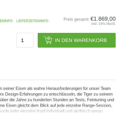
old Tour Issue
Eisen 3 Stahl +€279
€1.869,00
Preis gesamt:
ENINFO
LIEFERZEITENINFO
inkl. 19% MwSt.
X100
IN DEN WARENKORB
ign seiner Eisen als wahre Herausforderungen für unser Team
rs Design-Erfahrungen zu entschlüsseln, die Tiger zu seinem
ber die Jahre zu hunderten Stunden an Tests, Feintuning und
elne Eisen gleicht dem Blick auf jede einzelne Range-Session,
wurde jeder einzelne Kopf individuell und akribisch genau
an Schlägerspezifikationen und hat direkt mit Tiger
n des Ausnahmeathleten Stand zu halten.