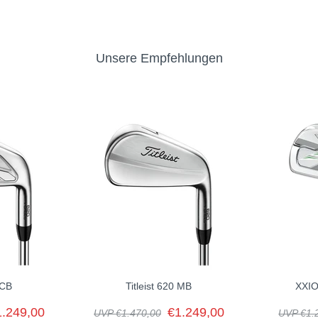
nglaublicher Manövrierbarkeit und einem sauberen Bodenkontakt. Jed
es, Schwerpunktprogression, Sohlengeometrie und Wolframgewichtung 
nen Eisens benötigt, um eines davon ins Bag mit aufnehmen zu können
Unsere Empfehlungen
sen von TaylorMade über eine vollständig maschinell gefräste Sohle,
issen, dass Tiger präzise Wolframgewichte hinter dem Sweet Spot eine
ngesetzt, um eine spezifische Schwerpunktanordnung zu erzielen – d
dem einzelnen P7TW Kopf eine einzigartige Mischung aus Gefühl, Flugba
8
9
PW
39°
43°
47°
62,5°
63°
63,5°
mm
1,2 mm
1,3 mm
0,7 mm
0"
36,50"
36,00"
35,75"
D3
D3
D3
 CB
Titleist 620 MB
XXIO
1.249,00
€1.249,00
UVP €1.470,00
UVP €1.