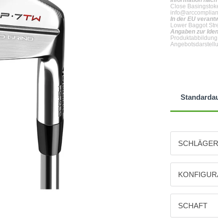
Information nac
Close Basingstoke
info@arccomplia
In der EU verant
Lower Baggot Stre
Angaben zur Iden
Produktabbildung
Angebotsdarstell
Standarda
SCHLÄGE
Ausrichtung:
Stahlscha
KONFIGUR
Eisensätze
SCHAFT