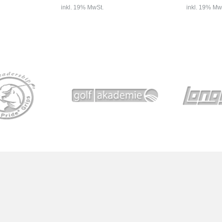
inkl. 19% MwSt.
inkl. 19% Mw
Bestellung von Einzeleisen nur mit
vorhandener Seriennummer möglich.
Die neuen Titleist 620 C
Einzeleisenpreis: € 131,00 statt € 160,-
alles, was man von die
Neben Driver, Hölzer und Hybrids
erwartet – nur noch bes
beinhaltet...
Offset...