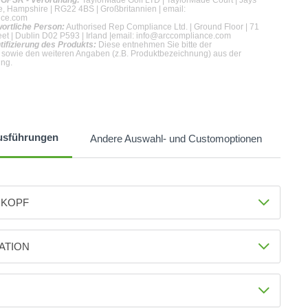
h GPSR - Verordnung:
TaylorMade Golf LTD | TaylorMade Court | Jays
, Hampshire | RG22 4BS | Großbritannien | email:
nce.com
wortliche Person:
Authorised Rep Compliance Ltd. | Ground Floor | 71
et | Dublin D02 P593 | Irland |email: info@arccompliance.com
tifizierung des Produkts:
Diese entnehmen Sie bitte der
 sowie den weiteren Angaben (z.B. Produktbezeichnung) aus der
ung.
usführungen
Andere Auswahl- und Customoptionen
RKOPF
ft Rechtshand
ATION
4-PW Stahl +€1869