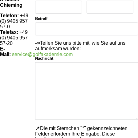
Chieming
Telefon:
+49
Betreff
(0) 9405 957
SHOP
57-0
Telefax:
+49
(0) 9405 957
GOLFSCHLÄGER
📣Teilen Sie uns bitte mit, wie Sie auf uns
57-20
aufmerksam wurden:
E-
BAGS
DRIVER
Mail:
service@golfakademie.com
Nachricht
TROLLIES
CARTBAGS
FAIRWAYHÖLZER
BÄLLE
PUSH- & PULLTROLLIES
STANDBAGS
EISENSÄTZE
SCHUHE
GOLFBÄLLE
ELEKTROTROLLIES
TRAVELBAGS
WEDGES
BEKLEIDUNG
HERREN GOLFSCHUHE
LOGOBÄLLE
TROLLEY ZUBEHÖR
SONSTIGE BAGS
HYBRIDS
HANDSCHUHE
HERREN
DAMEN GOLFSCHUHE
DRIVING EISEN
ZUBEHÖR
HERREN GOLFHANDSCHUHE
DAMEN
KINDER GOLFSCHUHE
PUTTER
KOMPONENTEN
ENTFERNUNGSMESSER
DAMEN GOLFHANDSCHUHE
CAPS
KINDER GOLFSCHLÄGER
GUTSCHEINE
GRIFFE
REGENSCHIRME
KINDER GOLFHANDSCHUHE
GÜRTEL & SOCKEN
KOMPLETTSETS
📌Die mit Sternchen "*" gekennzeichneten
SALE
GUTSCHEINE
Felder erfordern Ihre Eingabe. Diese
HANDTÜCHER
HEADS