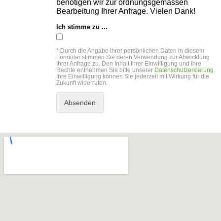
benötigen wir zur ordnungsgemässen
GOLFSCHLÄGER
ACCESSOIRES
Bearbeitung Ihrer Anfrage. Vielen Dank!
SHAFTS
EVENTS
BAGS
TRAININGSHILFEN
Ich stimme zu ...
DEMOSCHLÄGER
GOLFKURSE
TROLLIES
MONTAGE
EVENTS
* Durch die Angabe Ihrer persönlichen Daten in diesem
BÄLLE
Formular stimmen Sie deren Verwendung zur Abwicklung
ANFRAGE
Ihrer Anfrage zu. Den Inhalt Ihrer Einwilligung und Ihre
SCHUHE
Rechte entnehmen Sie bitte unserer
Datenschutzerklärung
.
GUTSCHEINE
Ihre Einwilligung können Sie jederzeit mit Wirkung für die
Zukunft widerrufen.
BEKLEIDUNG
HANDSCHUHE
ZUBEHÖR