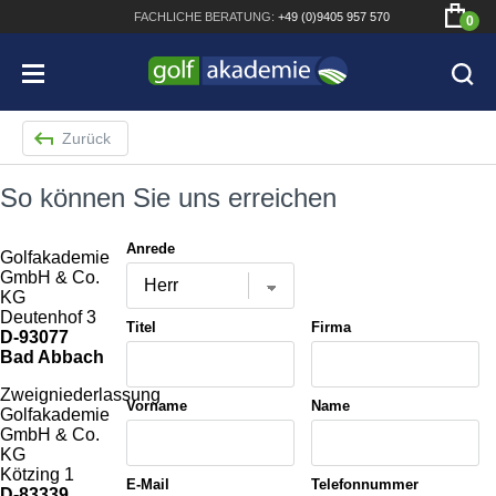
FACHLICHE
BERATUNG:
+49 (0)9405 957 570
0
Zurück
So können Sie uns erreichen
Bridgestone JGR Driver 2018
Anrede
Golfakademie
Cobra King F8+ Driver
GmbH & Co.
KG
Deutenhof 3
Titleist Pro V1x mit gratis Schriftaufdruck
Titel
Firma
D-93077
Bad Abbach
Bennington Waterproof QO14 Sport Cartbag
Zweigniederlassung
Vorname
Name
Golfakademie
GmbH & Co.
KG
Kötzing 1
E-Mail
Telefonnummer
D-83339