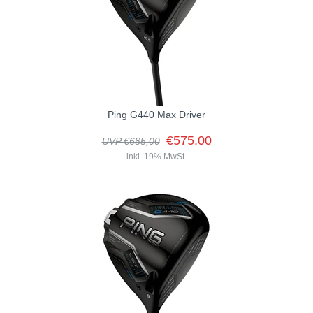
über die...
Ping G440 Max Driver
€575,00
UVP €685,00
inkl. 19% MwSt.
Erhältlich in 9 °, 10.5 ° und 12° Rechtshand und Linkshand
Schäfte:PING Alta CB Blue 50 (Soft-Regular, Regular, Stiff)PING
Tour 2.0 Chrome 65...