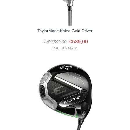
TaylorMade Kalea Gold Driver
€539,00
UVP €599,00
inkl. 19% MwSt.
EIGENSCHAFTEN: CARBONWOODKONSTRUKTIONEinzigartige
Carbonwood™-Konstruktion, die speziell für Frauen entwickelt
wurde und optimierte Launch-Bedingungen, Fehlerverzeihung und
eine atemberaubendeOptik bietet. 60X CARBON TWIST...