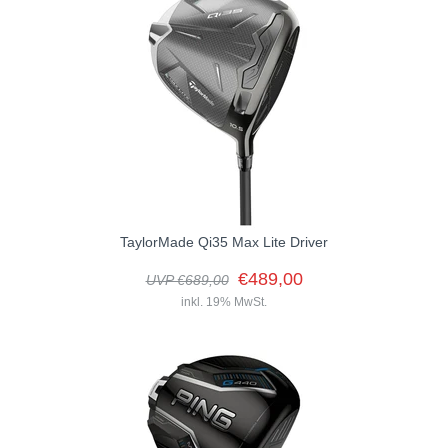
Der Qi35 LS Driver ist der Driver mit dem geringsten Spin innerhalb
der Qi35-Familie und bietet die niedrigste Schwerpunktprojektion
(CG)....
TaylorMade Qi35 Max Lite Driver
€489,00
UVP €689,00
inkl. 19% MwSt.
Das ultraleichte Design und das hohe Trägheitsmoment (MOI) des
Qi35 Max Lite Drivers sind darauf ausgelegt, mehr Schlagweite