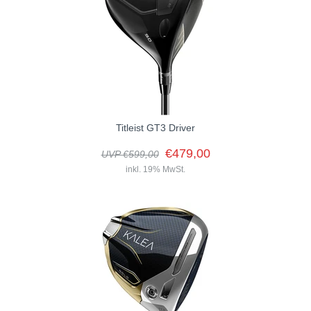
Der Titleist GT2 Driver ist wirklich eine hervorragende Wahl für
Golfer, die sowohl Länge als auch Fehlerverzeihung suchen. Mit
seinem...
Titleist GT3 Driver
€479,00
UVP €599,00
inkl. 19% MwSt.
Der Titleist GT3 Driver ist wirklich durchdacht, insbesondere mit der
CG Track-Schiene, die es ermöglicht, die Leistung des Schlägers
individuell...