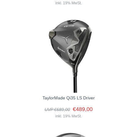
inkl. 19% MwSt.
er Qi35 Driver eignet sich ideal für Golfer unterschiedlichster
Spielstärken. Er kombiniert explosive Schlagweite mit
außergewöhnlicher Fehlertoleranz in einem Design,...
TaylorMade Qi35 LS Driver
€489,00
UVP €689,00
inkl. 19% MwSt.