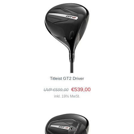
Die XXIO 13 Hölzer und Eisen sind das Vorzeigemodell der Marke
und der Inbegriff unserer Designphilosophie. Sie sind
bemerkenswert leichte,...
Titleist GT2 Driver
€539,00
UVP €599,00
inkl. 19% MwSt.