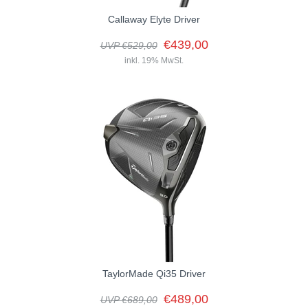
Callaway Elyte Driver
€439,00
UVP €529,00
inkl. 19% MwSt.
Die neuen Elyte Driver von Callaway bieten eine beeindruckende
Steigerung der Performance – sie sind bis zu 8 Yards länger...
TaylorMade Qi35 Driver
€489,00
UVP €689,00