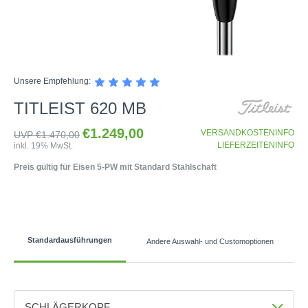
SHOP
Unsere Empfehlung:
GOLFSCHLÄGER
TITLEIST 620 MB
BAGS
DRIVER
€1.249,00
TROLLIES
CARTBAGS
VERSANDKOSTENINFO
FAIRWAYHÖLZER
UVP €1.470,00
LIEFERZEITENINFO
inkl. 19% MwSt.
BÄLLE
PUSH- & PULLTROLLIES
STANDBAGS
EISENSÄTZE
Preis gültig für Eisen 5-PW mit Standard Stahlschaft
SCHUHE
GOLFBÄLLE
ELEKTROTROLLIES
TRAVELBAGS
WEDGES
BEKLEIDUNG
HERREN GOLFSCHUHE
LOGOBÄLLE
TROLLEY ZUBEHÖR
SONSTIGE BAGS
HYBRIDS
HANDSCHUHE
HERREN
DAMEN GOLFSCHUHE
DRIVING EISEN
ZUBEHÖR
HERREN GOLFHANDSCHUHE
DAMEN
KINDER GOLFSCHUHE
PUTTER
Standardausführungen
Andere Auswahl- und Customoptionen
KOMPONENTEN
ENTFERNUNGSMESSER
DAMEN GOLFHANDSCHUHE
CAPS
KINDER GOLFSCHLÄGER
GUTSCHEINE
GRIFFE
REGENSCHIRME
KINDER GOLFHANDSCHUHE
GÜRTEL & SOCKEN
KOMPLETTSETS
SALE
GUTSCHEINE
HANDTÜCHER
HEADS
SCHLÄGERKOPF