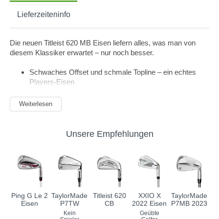
Lieferzeiteninfo
Die neuen Titleist 620 MB Eisen liefern alles, was man von
diesem Klassiker erwartet – nur noch besser.
Schwaches Offset und schmale Topline – ein echtes
Players-Eisen
Progressive Schlägerblattlängen optimieren die
Spielbarkeit über das Set
Weiterlesen
Verfeinerte leicht gerundete Sohle für verbesserten
Bodenkontakt
Unsere Empfehlungen
Spezifikationen
3
4
5
6
7
8
9
P
620 CB
21°
24°
27°
31°
35°
39°
43°
47°
620
Ping G Le 2
TaylorMade
Titleist 620
XXIO X
TaylorMade
21°
24°
27°
31°
35°
39°
43°
47°
MB
Eisen
P7TW
CB
2022 Eisen
P7MB 2023
Kein
Geübte
Lie
60°
61°
62°
62.5°
63°
63.5°
64°
64°