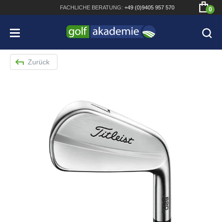
FACHLICHE
BERATUNG:
+49 (0)9405 957 570
0
Zurück
Bridgestone JGR Driver 2018
Cobra King F8+ Driver
Titleist Pro V1x mit gratis Schriftaufdruck
Bennington Waterproof QO14 Sport Cartbag