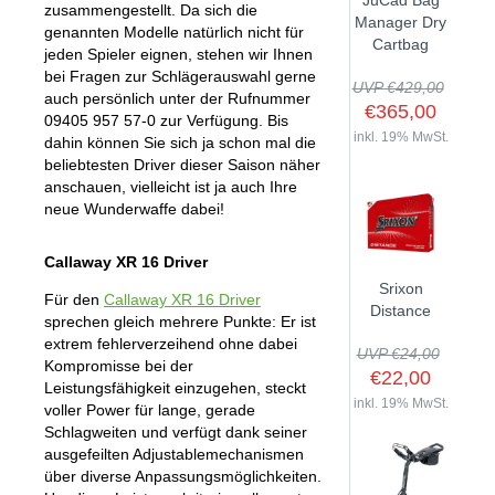
JuCad Bag
zusammengestellt. Da sich die
GOLFSCHLÄGER
ACCESSOIRES
Manager Dry
SHAFTS
genannten Modelle natürlich nicht für
EVENTS
Cartbag
BAGS
jeden Spieler eignen, stehen wir Ihnen
TRAININGSHILFEN
DEMOSCHLÄGER
GOLFKURSE
bei Fragen zur Schlägerauswahl gerne
TROLLIES
UVP €429,00
MONTAGE
auch persönlich unter der Rufnummer
EVENTS
€365,00
09405 957 57-0 zur Verfügung. Bis
BÄLLE
ANFRAGE
inkl. 19% MwSt.
dahin können Sie sich ja schon mal die
SCHUHE
beliebtesten Driver dieser Saison näher
GUTSCHEINE
anschauen, vielleicht ist ja auch Ihre
BEKLEIDUNG
neue Wunderwaffe dabei!
HANDSCHUHE
ZUBEHÖR
Callaway XR 16 Driver
Srixon
Für den
Callaway XR 16 Driver
Distance
sprechen gleich mehrere Punkte: Er ist
extrem fehlerverzeihend ohne dabei
UVP €24,00
Kompromisse bei der
€22,00
Leistungsfähigkeit einzugehen, steckt
inkl. 19% MwSt.
voller Power für lange, gerade
Schlagweiten und verfügt dank seiner
ausgefeilten Adjustablemechanismen
über diverse Anpassungsmöglichkeiten.