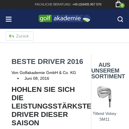
FACHLICHE
BERATUNG:
+49 (0)9405 957 570
0
Zurück
BESTE DRIVER 2016
Bridgestone JGR Driver 2018
AUS
UNSEREM
Cobra King F8+ Driver
Von Golfakademie GmbH & Co. KG
SORTIMENT
Juni 08, 2016
Titleist Pro V1x mit gratis Schriftaufdruck
HOHLEN SIE SICH
Bennington Waterproof QO14 Sport Cartbag
DIE
LEISTUNGSSTÄRKSTEN
DRIVER DIESER
Titleist Vokey
SM11
SAISON