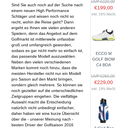
UVP €220,00
Sind Sie auch noch auf der Suche nach
€199,00
einem neuen High Performance
inkl. 19% MwSt.
Schläger und wissen noch nicht so
recht, wohin die Reise geht? Dann
SHOP
ergeht es Ihnen wie vielen anderen
Spielern, denn das Angebot auf dem
GOLFSCHLÄGER
Golfmarkt ist mittlerweile unfassbar
groß und umfangreich geworden,
BAGS
DRIVER
sodass es gar nicht mehr so einfach ist,
ECCO M
TROLLIES
CARTBAGS
FAIRWAYHÖLZER
das passende Modell auszuwählen.
GOLF BIOM
Neben den vielen verschiedenen
BÄLLE
PUSH- & PULLTROLLIES
STANDBAGS
EISENSÄTZE
C4 BOA
Marken kommt noch hinzu, dass die
SCHUHE
GOLFBÄLLE
ELEKTROTROLLIES
TRAVELBAGS
meisten Hersteller nicht nur ein Modell
WEDGES
UVP €260,00
pro Saison auf den Markt bringen,
BEKLEIDUNG
HERREN GOLFSCHUHE
LOGOBÄLLE
TROLLEY ZUBEHÖR
€229,00
SONSTIGE BAGS
HYBRIDS
sondern gleich mehrere. So können sie
HANDSCHUHE
inkl. 19% MwSt.
HERREN
DAMEN GOLFSCHUHE
noch gezielter auf die unterschiedlichen
DRIVING EISEN
Zielgruppen eingehen. Die vielfältige
ZUBEHÖR
HERREN GOLFHANDSCHUHE
DAMEN
KINDER GOLFSCHUHE
PUTTER
Auswahl macht die Entscheidung
KOMPONENTEN
ENTFERNUNGSMESSER
DAMEN GOLFHANDSCHUHE
CAPS
natürlich nicht unbedingt einfacher,
KINDER GOLFSCHLÄGER
daher haben wir eine kurze Übersicht
GUTSCHEINE
GRIFFE
REGENSCHIRME
KINDER GOLFHANDSCHUHE
GÜRTEL & SOCKEN
KOMPLETTSETS
über die - unserer Meinung nach -
SALE
GUTSCHEINE
HANDTÜCHER
besten Driver der Golfsaison 2016
HEADS