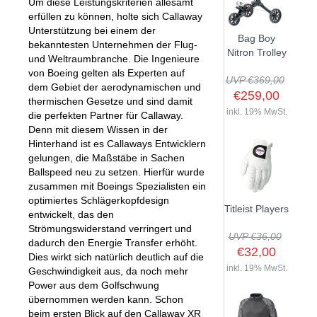
Um diese Leistungskriterien allesamt
erfüllen zu können, holte sich Callaway
Unterstützung bei einem der
Bag Boy
bekanntesten Unternehmen der Flug-
Nitron Trolley
und Weltraumbranche. Die Ingenieure
von Boeing gelten als Experten auf
UVP €369,00
dem Gebiet der aerodynamischen und
€259,00
thermischen Gesetze und sind damit
inkl. 19% MwSt.
die perfekten Partner für Callaway.
Denn mit diesem Wissen in der
Hinterhand ist es Callaways Entwicklern
gelungen, die Maßstäbe in Sachen
Ballspeed neu zu setzen. Hierfür wurde
zusammen mit Boeings Spezialisten ein
optimiertes Schlägerkopfdesign
Titleist Players
entwickelt, das den
Strömungswiderstand verringert und
UVP €36,00
dadurch den Energie Transfer erhöht.
€32,00
Dies wirkt sich natürlich deutlich auf die
inkl. 19% MwSt.
Geschwindigkeit aus, da noch mehr
Power aus dem Golfschwung
übernommen werden kann. Schon
beim ersten Blick auf den Callaway XR