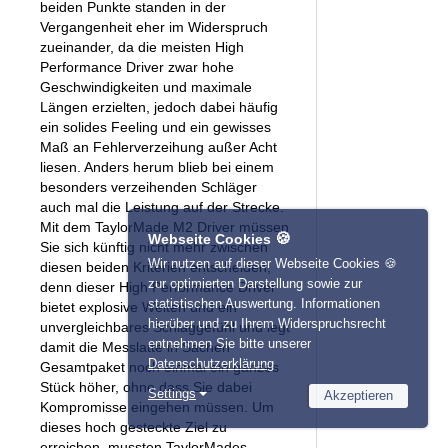
beiden Punkte standen in der
Vergangenheit eher im Widerspruch
zueinander, da die meisten High
Performance Driver zwar hohe
Geschwindigkeiten und maximale
Längen erzielten, jedoch dabei häufig
ein solides Feeling und ein gewisses
Maß an Fehlerverzeihung außer Acht
liesen. Anders herum blieb bei einem
besonders verzeihenden Schläger
auch mal die Leistung auf der Strecke.
Mit dem TaylorMade M2 Driver müssen
🍪
Webseite Cookies
Sie sich künftig nicht mehr zwischen
Wir nutzen auf dieser Webseite Cookies 🍪
diesen beiden Kriterien entscheiden,
zur optimierten Darstellung sowie zur
denn dieser High Performance Driver
statistischen Auswertung. Informationen
bietet explosive Weiten und ein
hierüber und zu Ihrem Widerspruchsrecht
unvergleichbares Schlaggefühl und legt
entnehmen Sie bitte unserer
damit die Messlatte in Sachen
Datenschutzerklärung
Gesamtpaket noch einmal ein ganzes
Stück höher, ohne dass Sie dabei
Settings
Akzeptieren
Kompromisse eingehen müssen. Um
Necessary
Name
Provider
dieses hoch gesteckte Ziel zu
Statistics
erreichen, mussten TaylorMades