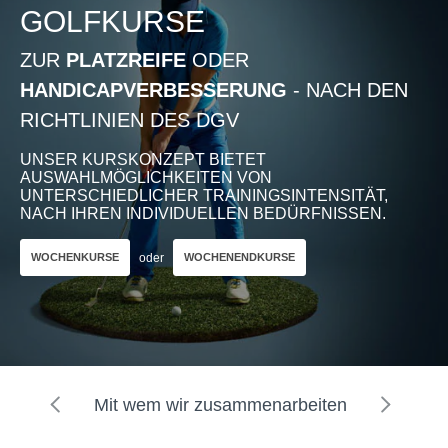
GOLFKURSE
ZUR
PLATZREIFE
ODER
HANDICAPVERBESSERUNG
- NACH DEN
RICHTLINIEN DES DGV
UNSER KURSKONZEPT BIETET
AUSWAHLMÖGLICHKEITEN VON
UNTERSCHIEDLICHER TRAININGSINTENSITÄT,
NACH IHREN INDIVIDUELLEN BEDÜRFNISSEN.
oder
WOCHENKURSE
WOCHENENDKURSE
Garmin Approach R10
€489,00
UVP €549,00
inkl. 19% MwSt.
Mit wem wir zusammenarbeiten