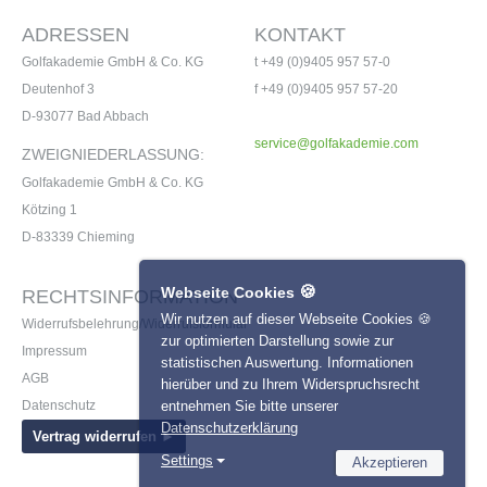
ADRESSEN
KONTAKT
Golfakademie GmbH & Co. KG
t +49 (0)9405 957 57-0
Deutenhof 3
f +49 (0)9405 957 57-20
Garmin Approach S70 - 42mm
D-93077 Bad Abbach
€539,00
UVP €599,00
service@golfakademie.com
ZWEIGNIEDERLASSUNG:
inkl. 19% MwSt.
Golfakademie GmbH & Co. KG
Kötzing 1
D-83339 Chieming
🍪
Webseite Cookies
RECHTSINFORMATION
Wir nutzen auf dieser Webseite Cookies 🍪
Widerrufsbelehrung/Widerrufsformular
zur optimierten Darstellung sowie zur
Impressum
statistischen Auswertung. Informationen
AGB
hierüber und zu Ihrem Widerspruchsrecht
entnehmen Sie bitte unserer
Datenschutz
Datenschutzerklärung
Vertrag widerrufen ►
Settings
Akzeptieren
Bushnell Tour V6 Shift