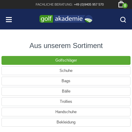
FACHLICHE
BERATUNG:
+49 (0)9405 957 570
0
Aus unserem Sortiment
Golfschläger
Bridgestone JGR Driver 2018
Schuhe
Cobra King F8+ Driver
Bags
Titleist Pro V1x mit gratis Schriftaufdruck
Bälle
Bennington Waterproof QO14 Sport Cartbag
Trollies
Handschuhe
Bekleidung