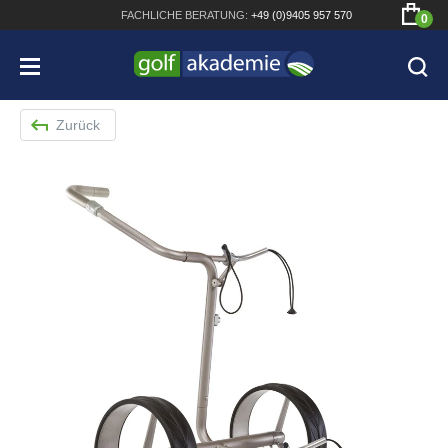
FACHLICHE
BERATUNG:
+49 (0)9405 957 570
0
Zurück
Bridgestone JGR Driver 2018
Cobra King F8+ Driver
Titleist Pro V1x mit gratis Schriftaufdruck
Bennington Waterproof QO14 Sport Cartbag