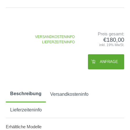
GOLFSCHLÄGER
ACCESSOIRES
SHAFTS
EVENTS
BAGS
TRAININGSHILFEN
DEMOSCHLÄGER
GOLFKURSE
TROLLIES
MONTAGE
EVENTS
BÄLLE
Preis gesamt:
ANFRAGE
VERSANDKOSTENINFO
€180,00
SCHUHE
LIEFERZEITENINFO
GUTSCHEINE
inkl. 19% MwSt.
BEKLEIDUNG
HANDSCHUHE
ANFRAGE
ZUBEHÖR
Beschreibung
Versandkosteninfo
Lieferzeiteninfo
Erhältliche Modelle