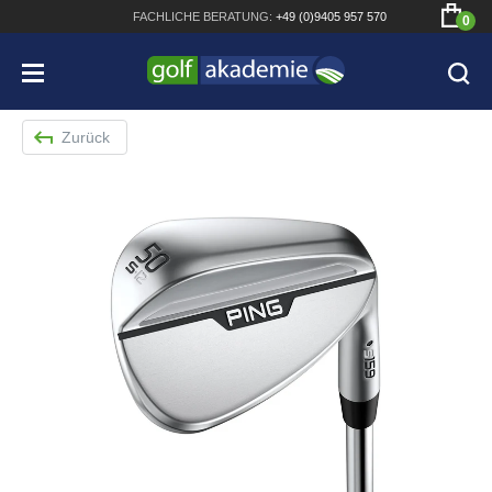
FACHLICHE
BERATUNG:
+49 (0)9405 957 570
0
Zurück
Bridgestone JGR Driver 2018
Cobra King F8+ Driver
Titleist Pro V1x mit gratis Schriftaufdruck
Bennington Waterproof QO14 Sport Cartbag