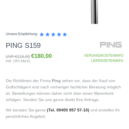
SHOP
Unsere Empfehlung:
GOLFSCHLÄGER
PING S159
BAGS
DRIVER
€180,00
TROLLIES
CARTBAGS
VERSANDKOSTENINFO
FAIRWAYHÖLZER
UVP €215,00
LIEFERZEITENINFO
inkl. 19% MwSt.
BÄLLE
PUSH- & PULLTROLLIES
STANDBAGS
EISENSÄTZE
SCHUHE
GOLFBÄLLE
ELEKTROTROLLIES
TRAVELBAGS
WEDGES
Die Richtlinien der Firma
Ping
sehen vor, dass der Kauf von
BEKLEIDUNG
HERREN GOLFSCHUHE
LOGOBÄLLE
TROLLEY ZUBEHÖR
SONSTIGE BAGS
HYBRIDS
Golfschlägern erst nach vorheriger fachlicher Beratung möglich
HANDSCHUHE
HERREN
DAMEN GOLFSCHUHE
DRIVING EISEN
ist. Bestellungen können daher nicht über einen Warenkorb
ZUBEHÖR
HERREN GOLFHANDSCHUHE
DAMEN
KINDER GOLFSCHUHE
erfolgen. Senden Sie uns gerne direkt Ihre Anfrage.
PUTTER
KOMPONENTEN
ENTFERNUNGSMESSER
DAMEN GOLFHANDSCHUHE
CAPS
KINDER GOLFSCHLÄGER
Wir beraten Sie gerne
(Tel. 09405 957 57-10)
und erstellen Ihr
GUTSCHEINE
GRIFFE
persönliches Angebot.
REGENSCHIRME
KINDER GOLFHANDSCHUHE
GÜRTEL & SOCKEN
KOMPLETTSETS
SALE
GUTSCHEINE
HANDTÜCHER
HEADS