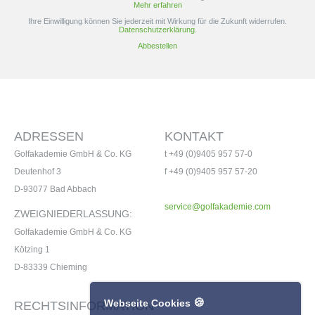
Mehr erfahren
neuen s159 Wedges beeindrucken. Erleben Sie den
Ihre Einwilligung können Sie jederzeit mit Wirkung für die Zukunft widerrufen.
Unterschied auf dem Platz und setzen Sie neue Maßstäbe für
Datenschutzerklärung.
Ihr Kurzspiel.
Abbestellen
ADRESSEN
KONTAKT
Golfakademie GmbH & Co. KG
t +49 (0)9405 957 57-0
Deutenhof 3
f +49 (0)9405 957 57-20
D-93077 Bad Abbach
service@golfakademie.com
ZWEIGNIEDERLASSUNG:
Golfakademie GmbH & Co. KG
Kötzing 1
D-83339 Chieming
🍪
Webseite Cookies
RECHTSINFORMATION