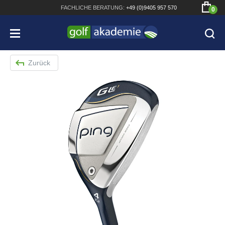
FACHLICHE
BERATUNG:
+49 (0)9405 957 570
0
Zurück
Bridgestone JGR Driver 2018
Cobra King F8+ Driver
Titleist Pro V1x mit gratis Schriftaufdruck
Bennington Waterproof QO14 Sport Cartbag