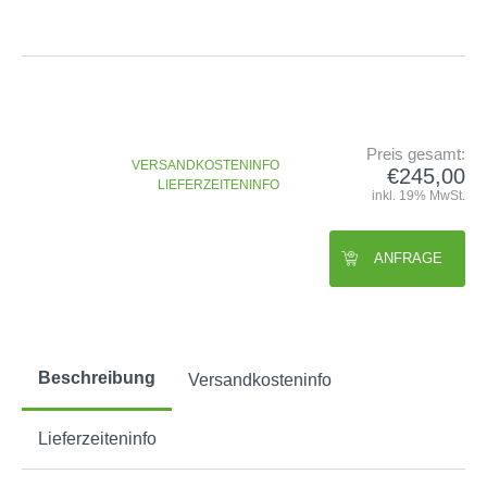
GOLFSCHLÄGER
ACCESSOIRES
SHAFTS
EVENTS
BAGS
TRAININGSHILFEN
DEMOSCHLÄGER
GOLFKURSE
TROLLIES
MONTAGE
EVENTS
BÄLLE
ANFRAGE
SCHUHE
Preis gesamt:
VERSANDKOSTENINFO
GUTSCHEINE
€245,00
BEKLEIDUNG
LIEFERZEITENINFO
inkl. 19% MwSt.
HANDSCHUHE
ZUBEHÖR
ANFRAGE
Beschreibung
Versandkosteninfo
Lieferzeiteninfo