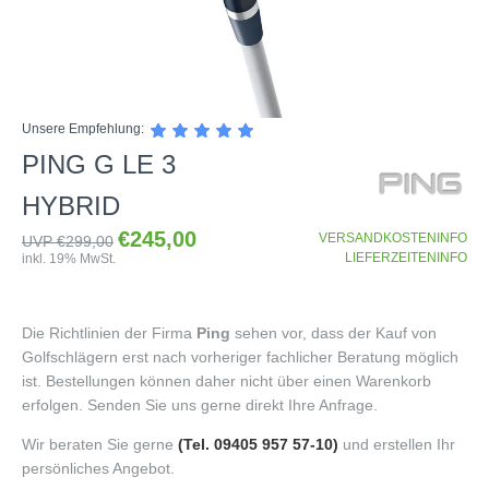
SHOP
Unsere Empfehlung:
GOLFSCHLÄGER
PING G LE 3
BAGS
DRIVER
HYBRID
TROLLIES
CARTBAGS
FAIRWAYHÖLZER
€245,00
VERSANDKOSTENINFO
UVP €299,00
BÄLLE
PUSH- & PULLTROLLIES
STANDBAGS
EISENSÄTZE
LIEFERZEITENINFO
inkl. 19% MwSt.
SCHUHE
GOLFBÄLLE
ELEKTROTROLLIES
TRAVELBAGS
WEDGES
BEKLEIDUNG
HERREN GOLFSCHUHE
LOGOBÄLLE
TROLLEY ZUBEHÖR
SONSTIGE BAGS
HYBRIDS
Die Richtlinien der Firma
Ping
sehen vor, dass der Kauf von
HANDSCHUHE
HERREN
DAMEN GOLFSCHUHE
DRIVING EISEN
Golfschlägern erst nach vorheriger fachlicher Beratung möglich
ZUBEHÖR
HERREN GOLFHANDSCHUHE
DAMEN
KINDER GOLFSCHUHE
ist. Bestellungen können daher nicht über einen Warenkorb
PUTTER
erfolgen. Senden Sie uns gerne direkt Ihre Anfrage.
KOMPONENTEN
ENTFERNUNGSMESSER
DAMEN GOLFHANDSCHUHE
CAPS
KINDER GOLFSCHLÄGER
GUTSCHEINE
GRIFFE
REGENSCHIRME
KINDER GOLFHANDSCHUHE
Wir beraten Sie gerne
GÜRTEL & SOCKEN
(Tel. 09405 957 57-10)
und erstellen Ihr
KOMPLETTSETS
persönliches Angebot.
SALE
GUTSCHEINE
HANDTÜCHER
HEADS