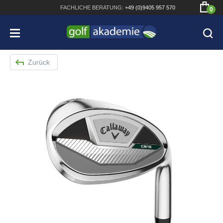
FACHLICHE
BERATUNG:
+49 (0)9405 957 570
0
Zurück
Bridgestone JGR Driver 2018
Cobra King F8+ Driver
Titleist Pro V1x mit gratis Schriftaufdruck
Bennington Waterproof QO14 Sport Cartbag