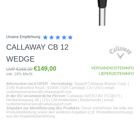
SHOP
Unsere Empfehlung:
GOLFSCHLÄGER
CALLAWAY CB 12
BAGS
DRIVER
WEDGE
TROLLIES
CARTBAGS
FAIRWAYHÖLZER
€149,00
VERSANDKOSTENINFO
UVP €169,00
BÄLLE
PUSH- & PULLTROLLIES
STANDBAGS
EISENSÄTZE
LIEFERZEITENINFO
inkl. 19% MwSt.
SCHUHE
GOLFBÄLLE
ELEKTROTROLLIES
TRAVELBAGS
WEDGES
Information nach GPSR - Verordnung:
Topgolf Callaway Brands Corp. |
2180 Rutherford Road | 92008-7328 Carlsbad, CA | USA | email:
BEKLEIDUNG
HERREN GOLFSCHUHE
LOGOBÄLLE
TROLLEY ZUBEHÖR
SONSTIGE BAGS
HYBRIDS
customerserviceeu@callawaygolf.com
In der EU verantwortliche Person:
Callaway Golf EU BV ("CGEU") |
HANDSCHUHE
HERREN
DAMEN GOLFSCHUHE
DRIVING EISEN
Herikerbergweg 88 | 1101 CM Amsterdam | Niederlande | email:
customerserviceeu@callawaygolf.com
ZUBEHÖR
HERREN GOLFHANDSCHUHE
DAMEN
KINDER GOLFSCHUHE
Angaben zur Identifizierung des Produkts:
Diese entnehmen Sie bitte der
PUTTER
Produktabbildung sowie den weiteren Angaben (z.B. Produktbezeichnung)
KOMPONENTEN
aus der Angebotsdarstellung.
ENTFERNUNGSMESSER
DAMEN GOLFHANDSCHUHE
CAPS
KINDER GOLFSCHLÄGER
GUTSCHEINE
GRIFFE
REGENSCHIRME
KINDER GOLFHANDSCHUHE
GÜRTEL & SOCKEN
KOMPLETTSETS
SALE
GUTSCHEINE
HANDTÜCHER
HEADS