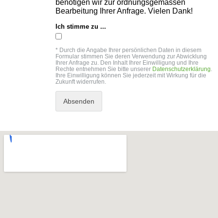
benötigen wir zur ordnungsgemässen
GOLFSCHLÄGER
ACCESSOIRES
Bearbeitung Ihrer Anfrage. Vielen Dank!
SHAFTS
EVENTS
BAGS
TRAININGSHILFEN
Ich stimme zu ...
DEMOSCHLÄGER
GOLFKURSE
TROLLIES
MONTAGE
EVENTS
* Durch die Angabe Ihrer persönlichen Daten in diesem
BÄLLE
Formular stimmen Sie deren Verwendung zur Abwicklung
ANFRAGE
Ihrer Anfrage zu. Den Inhalt Ihrer Einwilligung und Ihre
SCHUHE
Rechte entnehmen Sie bitte unserer
Datenschutzerklärung
.
GUTSCHEINE
Ihre Einwilligung können Sie jederzeit mit Wirkung für die
Zukunft widerrufen.
BEKLEIDUNG
HANDSCHUHE
ZUBEHÖR