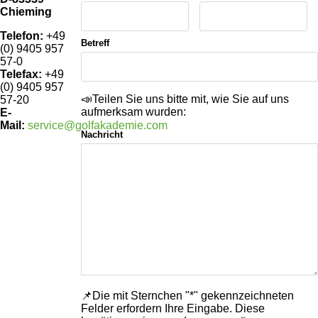
Chieming
Telefon:
+49
Betreff
(0) 9405 957
SHOP
57-0
Telefax:
+49
(0) 9405 957
GOLFSCHLÄGER
📣Teilen Sie uns bitte mit, wie Sie auf uns
57-20
aufmerksam wurden:
E-
BAGS
DRIVER
Mail:
service@golfakademie.com
Nachricht
TROLLIES
CARTBAGS
FAIRWAYHÖLZER
BÄLLE
PUSH- & PULLTROLLIES
STANDBAGS
EISENSÄTZE
SCHUHE
GOLFBÄLLE
ELEKTROTROLLIES
TRAVELBAGS
WEDGES
BEKLEIDUNG
HERREN GOLFSCHUHE
LOGOBÄLLE
TROLLEY ZUBEHÖR
SONSTIGE BAGS
HYBRIDS
HANDSCHUHE
HERREN
DAMEN GOLFSCHUHE
DRIVING EISEN
ZUBEHÖR
HERREN GOLFHANDSCHUHE
DAMEN
KINDER GOLFSCHUHE
PUTTER
KOMPONENTEN
ENTFERNUNGSMESSER
DAMEN GOLFHANDSCHUHE
CAPS
KINDER GOLFSCHLÄGER
GUTSCHEINE
GRIFFE
REGENSCHIRME
KINDER GOLFHANDSCHUHE
GÜRTEL & SOCKEN
KOMPLETTSETS
📌Die mit Sternchen "*" gekennzeichneten
SALE
GUTSCHEINE
Felder erfordern Ihre Eingabe. Diese
HANDTÜCHER
HEADS