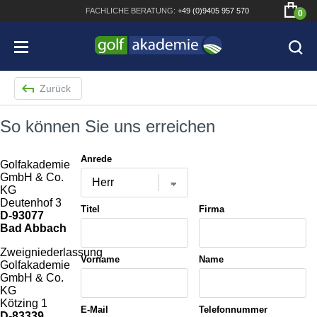
FACHLICHE
BERATUNG:
+49 (0)9405 957 570
0
Zurück
So können Sie uns erreichen
Bridgestone JGR Driver 2018
Anrede
Golfakademie
Cobra King F8+ Driver
GmbH & Co.
KG
Deutenhof 3
Titleist Pro V1x mit gratis Schriftaufdruck
Titel
Firma
D-93077
Bad Abbach
Bennington Waterproof QO14 Sport Cartbag
Zweigniederlassung
Vorname
Name
Golfakademie
GmbH & Co.
KG
Kötzing 1
E-Mail
Telefonnummer
D-83339