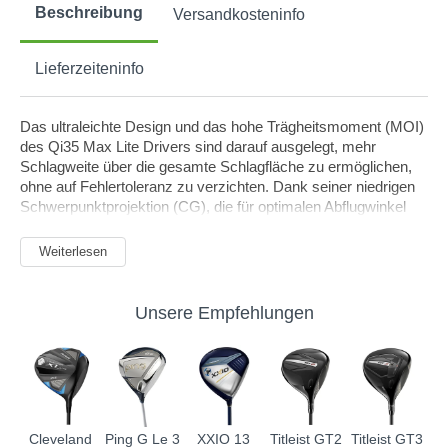
Beschreibung
Versandkosteninfo
Light
Regular
Lieferzeiteninfo
Das ultraleichte Design und das hohe Trägheitsmoment (MOI)
des Qi35 Max Lite Drivers sind darauf ausgelegt, mehr
Schlagweite über die gesamte Schlagfläche zu ermöglichen,
ohne auf Fehlertoleranz zu verzichten. Dank seiner niedrigen
Schwerpunktprojektion (CG), die für optimalen Abflugwinkel
und Spin über eine größere Fläche der Schlagfläche sorgt,
ermöglichen die ultraleichten Komponenten den Spielern,
Weiterlesen
maximale Geschwindigkeit zu erreichen.
PREMIUM-MULTIMATERIAL-KONSTRUKTION
Unsere Empfehlungen
Der Qi35 Max Lite Driver verwendet fünf strategisch platzierte
Materialien: Chrom-Karbon, Stahl, Aluminium, Wolfram und
Titan. Diese arbeiten zusammen, um eine unvergleichliche
Leistung vom Abschlag zu bieten.
Cleveland
Ping G Le 3
XXIO 13
Titleist GT2
Titleist GT3
GESCHWINDIGKEIT UND FEHLERTOLERANZ