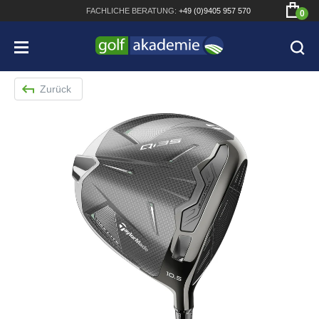
FACHLICHE
BERATUNG:
+49 (0)9405 957 570
0
Zurück
Bridgestone JGR Driver 2018
Cobra King F8+ Driver
Titleist Pro V1x mit gratis Schriftaufdruck
Bennington Waterproof QO14 Sport Cartbag