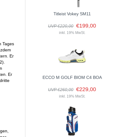
Titleist Vokey SM11
€199,00
UVP €220,00
inkl. 19% MwSt.
en Tages
otzdem
ern. Er
2).
en
ten. Er
ECCO M GOLF BIOM C4 BOA
ritte
€229,00
UVP €260,00
inkl. 19% MwSt.
agen,