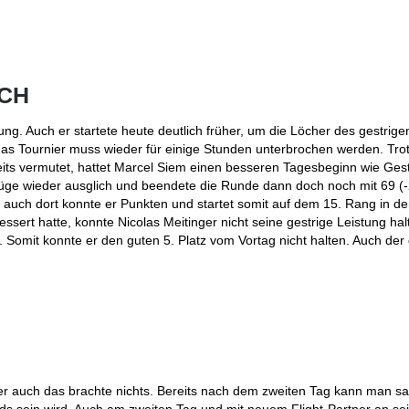
ACH
ng. Auch er startete heute deutlich früher, um die Löcher des gestrig
 das Tournier muss wieder für einige Stunden unterbrochen werden. Tr
reits vermutet, hattet Marcel Siem einen besseren Tagesbeginn wie Gest
züge wieder ausglich und beendete die Runde dann doch noch mit 69 (-
 auch dort konnte er Punkten und startet somit auf dem 15. Rang in d
sert hatte, konnte Nicolas Meitinger nicht seine gestrige Leistung hal
Somit konnte er den guten 5. Platz vom Vortag nicht halten. Auch der d
er auch das brachte nichts. Bereits nach dem zweiten Tag kann man s