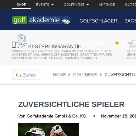
SHOP
EVENTS
GOLFKURSE
ANFRAGE
GUTSC
GOLFSCHLÄGER
BAG
BELIEBTE 
GUTSCHEINE
SALE
BESTPREISGARANTIE
FINDEN SIE DAS PRODUKT INNERHALB VON 14 TAGEN BEI EINEM
VERS
Bridgestone JGR Driv
ANDEREN DT. ONLINEHÄNDLER GÜNSTIGER, ERSTATTEN WIR DEN
(INN
DIFFERENZBETRAG UNTER
FOLGENDEN BEDINGUNGEN
BEST
Cobra King F8+ Drive
HOME
GOLFNEWS
ZUVERSICHTLI
Zurück
Titleist Pro V1x mit gr
Bennington Waterproo
ZUVERSICHTLICHE SPIELER
Von Golfakademie GmbH & Co. KG
November 18, 20