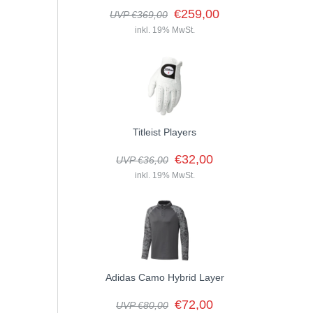
€259,00
UVP €369,00
inkl. 19% MwSt.
Titleist Players
€32,00
UVP €36,00
inkl. 19% MwSt.
Adidas Camo Hybrid Layer
€72,00
UVP €80,00