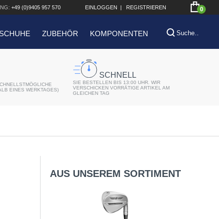
NG:
+49 (0)9405 957 570
EINLOGGEN
|
REGISTRIEREN
0
SCHUHE
ZUBEHÖR
KOMPONENTEN
SCHNELL
SIE BESTELLEN BIS 13:00 UHR. WIR
CHNELLSTMÖGLICHE
VERSCHICKEN VORRÄTIGE ARTIKEL AM
ALB EINES WERKTAGES)
GLEICHEN TAG
AUS UNSEREM SORTIMENT