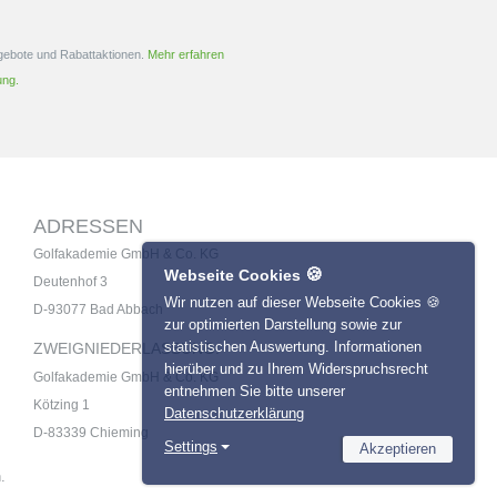
ngebote und Rabattaktionen.
Mehr erfahren
ung.
ADRESSEN
Golfakademie GmbH & Co. KG
🍪
Webseite Cookies
Deutenhof 3
Wir nutzen auf dieser Webseite Cookies 🍪
D-93077 Bad Abbach
zur optimierten Darstellung sowie zur
statistischen Auswertung. Informationen
ZWEIGNIEDERLASSUNG:
hierüber und zu Ihrem Widerspruchsrecht
Golfakademie GmbH & Co. KG
entnehmen Sie bitte unserer
Kötzing 1
Datenschutzerklärung
D-83339 Chieming
Settings
Akzeptieren
Necessary
.
Name
Provider
Statistics