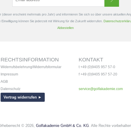
 (dieser erscheint mehrmals pro Jahr) und informieren Sie sich so über unsere aktuellen A
e Einwilligung können Sie jederzeit mit Wirkung für die Zukunft widerrufen.
Datenschutzerklär
Abbestellen
RECHTSINFORMATION
KONTAKT
Widerrufsbelehrung/Widerrufsformular
t +49 (0)9405 957 57-0
Impressum
f +49 (0)9405 957 57-20
AGB
Datenschutz
service@golfakademie.com
Vertrag widerrufen ►
Urheberrecht © 2026,
Golfakademie GmbH & Co. KG
. Alle Rechte vorbehalten