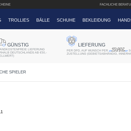
HEINE
FACHLICHE
BERATU
S
TROLLIES
BÄLLE
SCHUHE
BEKLEIDUNG
HAND
SUCHANFRAGEN
GÜNSTIG
LIEFERUNG
ANDKOSTENFREIE LIEFERUNG
er 2018
PER DPD, AUF WUNSCH PER
S
ERHALB DEUTSCHLANDS AB €50,-
ZUSTELLUNG (GEBIETSABHÄNGIG, INNERH
ELLWERT)
r
CHE SPIELER
atis Schriftaufdruck
f QO14 Sport Cartbag
11