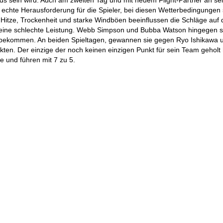
s sein wird. Auch am zweiten Tag und mit neuem Flight-Partner an se
e echte Herausforderung für die Spieler, bei diesen Wetterbedingungen 
e Hitze, Trockenheit und starke Windböen beeinflussen die Schläge auf
für eine schlechte Leistung. Webb Simpson und Bubba Watson hingegen 
tzubekommen. An beiden Spieltagen, gewannen sie gegen Ryo Ishikawa 
ten. Der einzige der noch keinen einzigen Punkt für sein Team geholt 
 und führen mit 7 zu 5.