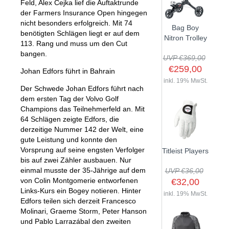
Feld, Alex Cejka lief die Auftaktrunde
der Farmers Insurance Open hingegen
nicht besonders erfolgreich. Mit 74
Bag Boy
benötigten Schlägen liegt er auf dem
Nitron Trolley
113. Rang und muss um den Cut
bangen.
UVP €369,00
€259,00
Johan Edfors führt in Bahrain
inkl. 19% MwSt.
Der Schwede Johan Edfors führt nach
dem ersten Tag der Volvo Golf
Champions das Teilnehmerfeld an. Mit
64 Schlägen zeigte Edfors, die
derzeitige Nummer 142 der Welt, eine
gute Leistung und konnte den
Vorsprung auf seine engsten Verfolger
Titleist Players
bis auf zwei Zähler ausbauen. Nur
einmal musste der 35-Jährige auf dem
UVP €36,00
von Colin Montgomerie entworfenen
€32,00
Links-Kurs ein Bogey notieren. Hinter
inkl. 19% MwSt.
Edfors teilen sich derzeit Francesco
Molinari, Graeme Storm, Peter Hanson
und Pablo Larrazábal den zweiten