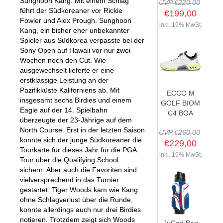
Sunghoon Kang. Mit einem Schlag
UVP €220,00
führt der Südkoreaner vor Rickie
€199,00
Fowler und Alex Prough. Sunghoon
inkl. 19% MwSt.
Kang, ein bisher eher unbekannter
Spieler aus Südkorea verpasste bei der
SHOP
Sony Open auf Hawaii vor nur zwei
Wochen noch den Cut. Wie
GOLFSCHLÄGER
ausgewechselt lieferte er eine
erstklassige Leistung an der
BAGS
DRIVER
Pazifikküste Kaliforniens ab. Mit
ECCO M
TROLLIES
CARTBAGS
FAIRWAYHÖLZER
insgesamt sechs Birdies und einem
GOLF BIOM
Eagle auf der 14. Spielbahn
BÄLLE
PUSH- & PULLTROLLIES
STANDBAGS
EISENSÄTZE
C4 BOA
überzeugte der 23-Jährige auf dem
SCHUHE
GOLFBÄLLE
ELEKTROTROLLIES
TRAVELBAGS
WEDGES
North Course. Erst in der letzten Saison
UVP €260,00
konnte sich der junge Südkoreaner die
BEKLEIDUNG
HERREN GOLFSCHUHE
LOGOBÄLLE
TROLLEY ZUBEHÖR
€229,00
SONSTIGE BAGS
HYBRIDS
Tourkarte für dieses Jahr für die PGA
HANDSCHUHE
inkl. 19% MwSt.
HERREN
DAMEN GOLFSCHUHE
DRIVING EISEN
Tour über die Qualifying School
sichern. Aber auch die Favoriten sind
ZUBEHÖR
HERREN GOLFHANDSCHUHE
DAMEN
KINDER GOLFSCHUHE
PUTTER
vielversprechend in das Turnier
KOMPONENTEN
ENTFERNUNGSMESSER
DAMEN GOLFHANDSCHUHE
CAPS
gestartet. Tiger Woods kam wie Kang
KINDER GOLFSCHLÄGER
ohne Schlagverlust über die Runde,
GUTSCHEINE
GRIFFE
REGENSCHIRME
KINDER GOLFHANDSCHUHE
GÜRTEL & SOCKEN
KOMPLETTSETS
konnte allerdings auch nur drei Birdies
SALE
GUTSCHEINE
HANDTÜCHER
notieren. Trotzdem zeigt sich Woods
HEADS