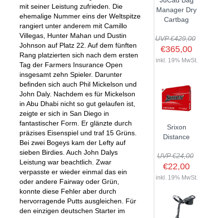
JuCad Bag
mit seiner Leistung zufrieden. Die
GOLFSCHLÄGER
ACCESSOIRES
Manager Dry
SHAFTS
ehemalige Nummer eins der Weltspitze
EVENTS
Cartbag
BAGS
TRAININGSHILFEN
rangiert unter anderem mit Camillo
DEMOSCHLÄGER
GOLFKURSE
Villegas, Hunter Mahan und Dustin
TROLLIES
UVP €429,00
MONTAGE
Johnson auf Platz 22. Auf dem fünften
EVENTS
€365,00
BÄLLE
Rang platzierten sich nach dem ersten
ANFRAGE
inkl. 19% MwSt.
Tag der Farmers Insurance Open
SCHUHE
insgesamt zehn Spieler. Darunter
GUTSCHEINE
BEKLEIDUNG
befinden sich auch Phil Mickelson und
John Daly. Nachdem es für Mickelson
HANDSCHUHE
in Abu Dhabi nicht so gut gelaufen ist,
zeigte er sich in San Diego in
ZUBEHÖR
fantastischer Form. Er glänzte durch
Srixon
präzises Eisenspiel und traf 15 Grüns.
Distance
Bei zwei Bogeys kam der Lefty auf
sieben Birdies. Auch John Dalys
UVP €24,00
Leistung war beachtlich. Zwar
€22,00
verpasste er wieder einmal das ein
inkl. 19% MwSt.
oder andere Fairway oder Grün,
konnte diese Fehler aber durch
hervorragende Putts ausgleichen. Für
den einzigen deutschen Starter im