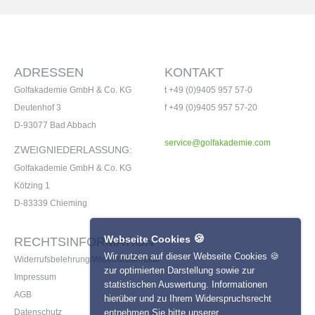
ADRESSEN
KONTAKT
Golfakademie GmbH & Co. KG
t +49 (0)9405 957 57-0
Deutenhof 3
f +49 (0)9405 957 57-20
D-93077 Bad Abbach
service@golfakademie.com
ZWEIGNIEDERLASSUNG:
Golfakademie GmbH & Co. KG
Kötzing 1
D-83339 Chieming
🍪
Webseite Cookies
RECHTSINFORMATION
Wir nutzen auf dieser Webseite Cookies 🍪
Widerrufsbelehrung/Widerrufsformular
zur optimierten Darstellung sowie zur
Impressum
statistischen Auswertung. Informationen
AGB
hierüber und zu Ihrem Widerspruchsrecht
entnehmen Sie bitte unserer
Datenschutz