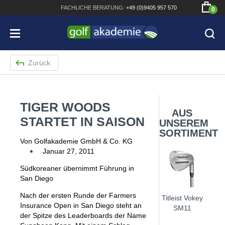
FACHLICHE
BERATUNG:
+49 (0)9405 957 570
0
Zurück
TIGER WOODS
Bridgestone JGR Driver 2018
AUS
STARTET IN SAISON
UNSEREM
Cobra King F8+ Driver
SORTIMENT
Von Golfakademie GmbH & Co. KG
Titleist Pro V1x mit gratis Schriftaufdruck
Januar 27, 2011
Bennington Waterproof QO14 Sport Cartbag
Südkoreaner übernimmt Führung in
San Diego
Nach der ersten Runde der Farmers
Titleist Vokey
Insurance Open in San Diego steht an
SM11
der Spitze des Leaderboards der Name