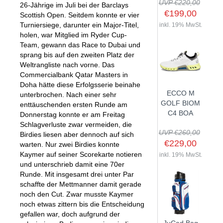
UVP €220,00
26-Jährige im Juli bei der Barclays
€199,00
Scottish Open. Seitdem konnte er vier
Turniersiege, darunter ein Major-Titel,
inkl. 19% MwSt.
holen, war Mitglied im Ryder Cup-
SHOP
Team, gewann das Race to Dubai und
sprang bis auf den zweiten Platz der
Weltrangliste nach vorne. Das
GOLFSCHLÄGER
Commercialbank Qatar Masters in
BAGS
DRIVER
Doha hätte diese Erfolgsserie beinahe
ECCO M
unterbrochen. Nach einer sehr
TROLLIES
CARTBAGS
FAIRWAYHÖLZER
GOLF BIOM
enttäuschenden ersten Runde am
BÄLLE
PUSH- & PULLTROLLIES
STANDBAGS
EISENSÄTZE
C4 BOA
Donnerstag konnte er am Freitag
Schlagverluste zwar vermeiden, die
SCHUHE
GOLFBÄLLE
ELEKTROTROLLIES
TRAVELBAGS
WEDGES
UVP €260,00
Birdies liesen aber dennoch auf sich
BEKLEIDUNG
HERREN GOLFSCHUHE
LOGOBÄLLE
TROLLEY ZUBEHÖR
€229,00
SONSTIGE BAGS
HYBRIDS
warten. Nur zwei Birdies konnte
Kaymer auf seiner Scorekarte notieren
HANDSCHUHE
inkl. 19% MwSt.
HERREN
DAMEN GOLFSCHUHE
DRIVING EISEN
und unterschrieb damit eine 70er
ZUBEHÖR
HERREN GOLFHANDSCHUHE
DAMEN
KINDER GOLFSCHUHE
Runde. Mit insgesamt drei unter Par
PUTTER
schaffte der Mettmanner damit gerade
KOMPONENTEN
ENTFERNUNGSMESSER
DAMEN GOLFHANDSCHUHE
CAPS
KINDER GOLFSCHLÄGER
noch den Cut. Zwar musste Kaymer
GUTSCHEINE
GRIFFE
REGENSCHIRME
KINDER GOLFHANDSCHUHE
GÜRTEL & SOCKEN
noch etwas zittern bis die Entscheidung
KOMPLETTSETS
gefallen war, doch aufgrund der
SALE
GUTSCHEINE
HANDTÜCHER
HEADS