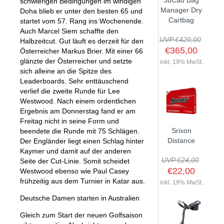
JuCad Bag
schwierigen Bedingungen im windigen
GOLFSCHLÄGER
ACCESSOIRES
Manager Dry
Doha blieb er unter den besten 65 und
SHAFTS
EVENTS
Cartbag
startet vom 57. Rang ins Wochenende.
BAGS
TRAININGSHILFEN
DEMOSCHLÄGER
Auch Marcel Siem schaffte den
GOLFKURSE
TROLLIES
UVP €429,00
MONTAGE
Halbzeitcut. Gut läuft es derzeit für den
EVENTS
€365,00
Österreicher Markus Brier. Mit einer 66
BÄLLE
glänzte der Österreicher und setzte
ANFRAGE
inkl. 19% MwSt.
SCHUHE
sich alleine an die Spitze des
GUTSCHEINE
Leaderboards. Sehr enttäuschend
BEKLEIDUNG
verlief die zweite Runde für Lee
Westwood. Nach einem ordentlichen
HANDSCHUHE
Ergebnis am Donnerstag fand er am
ZUBEHÖR
Freitag nicht in seine Form und
Srixon
beendete die Runde mit 75 Schlägen.
Distance
Der Engländer liegt einen Schlag hinter
Kaymer und damit auf der anderen
UVP €24,00
Seite der Cut-Linie. Somit scheidet
€22,00
Westwood ebenso wie Paul Casey
frühzeitig aus dem Turnier in Katar aus.
inkl. 19% MwSt.
Deutsche Damen starten in Australien
Gleich zum Start der neuen Golfsaison