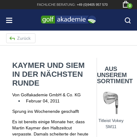
FACHLICHE
BERATUNG:
+49 (0)9405 957 570
0
Zurück
KAYMER UND SIEM
Bridgestone JGR Driver 2018
AUS
IN DER NÄCHSTEN
UNSEREM
Cobra King F8+ Driver
SORTIMENT
RUNDE
Titleist Pro V1x mit gratis Schriftaufdruck
Von Golfakademie GmbH & Co. KG
Bennington Waterproof QO14 Sport Cartbag
Februar 04, 2011
Sprung ins Wochenende geschafft
Titleist Vokey
Es ist bereits einige Monate her, dass
SM11
Martin Kaymer den Halbzeitcut
verpasste. Damals scheiterte der heute