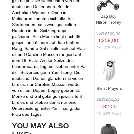
gibt es positive Nachrichten von den
deutschen Golferinnen. Bei der
Australian Women´s Open in
Bag Boy
Melbourne konnten sich alle drei
Nitron Trolley
Starterinnen nach zwei gespielten
Runden in der Spitzengruppe
UVP €369,00
platzieren. Anja Monke liegt nach 36
€259,00
gespielten Löchern auf dem fünften
inkl. 19% MwSt.
Rang, Sandra Gal spielte sich auf Platz
elf und Caroline Masson rangiert auf
dem 16. Platz. An der Spitze des
Leaderboards liegt bei sieben unter Par
die Titelverteidigerin Yani Tseng. Die
deutschen Damen glänzten mit vielen
Birdies, nur Caroline Masson wurde
Titleist Players
von einem Doppel-Bogey gebremst.
Monke und Gal gelangen jeweils fünf
UVP €36,00
Birdies und blieben damit nur eine
€32,00
Unterspielung hinter Yani Tseng, der
inkl. 19% MwSt.
Frau des Tages.
YOU MAY ALSO