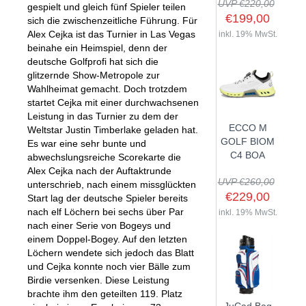
UVP €220,00
gespielt und gleich fünf Spieler teilen
€199,00
sich die zwischenzeitliche Führung. Für
Alex Cejka ist das Turnier in Las Vegas
inkl. 19% MwSt.
beinahe ein Heimspiel, denn der
SHOP
deutsche Golfprofi hat sich die
glitzernde Show-Metropole zur
Wahlheimat gemacht. Doch trotzdem
GOLFSCHLÄGER
startet Cejka mit einer durchwachsenen
BAGS
DRIVER
Leistung in das Turnier zu dem der
ECCO M
Weltstar Justin Timberlake geladen hat.
TROLLIES
CARTBAGS
FAIRWAYHÖLZER
GOLF BIOM
Es war eine sehr bunte und
BÄLLE
PUSH- & PULLTROLLIES
STANDBAGS
EISENSÄTZE
C4 BOA
abwechslungsreiche Scorekarte die
Alex Cejka nach der Auftaktrunde
SCHUHE
GOLFBÄLLE
ELEKTROTROLLIES
TRAVELBAGS
WEDGES
UVP €260,00
unterschrieb, nach einem missglückten
BEKLEIDUNG
HERREN GOLFSCHUHE
LOGOBÄLLE
TROLLEY ZUBEHÖR
€229,00
SONSTIGE BAGS
HYBRIDS
Start lag der deutsche Spieler bereits
nach elf Löchern bei sechs über Par
HANDSCHUHE
inkl. 19% MwSt.
HERREN
DAMEN GOLFSCHUHE
DRIVING EISEN
nach einer Serie von Bogeys und
ZUBEHÖR
HERREN GOLFHANDSCHUHE
DAMEN
KINDER GOLFSCHUHE
einem Doppel-Bogey. Auf den letzten
PUTTER
Löchern wendete sich jedoch das Blatt
KOMPONENTEN
ENTFERNUNGSMESSER
DAMEN GOLFHANDSCHUHE
CAPS
KINDER GOLFSCHLÄGER
und Cejka konnte noch vier Bälle zum
GUTSCHEINE
GRIFFE
REGENSCHIRME
KINDER GOLFHANDSCHUHE
GÜRTEL & SOCKEN
Birdie versenken. Diese Leistung
KOMPLETTSETS
brachte ihm den geteilten 119. Platz
SALE
GUTSCHEINE
HANDTÜCHER
HEADS