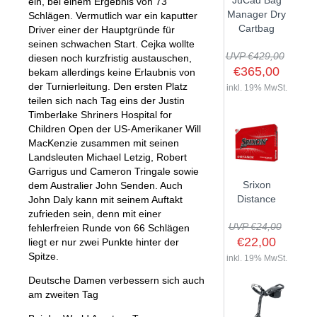
JuCad Bag
ein, bei einem Ergebnis von 73
GOLFSCHLÄGER
ACCESSOIRES
Manager Dry
Schlägen. Vermutlich war ein kaputter
SHAFTS
EVENTS
Cartbag
Driver einer der Hauptgründe für
BAGS
TRAININGSHILFEN
DEMOSCHLÄGER
seinen schwachen Start. Cejka wollte
GOLFKURSE
TROLLIES
UVP €429,00
MONTAGE
diesen noch kurzfristig austauschen,
EVENTS
€365,00
bekam allerdings keine Erlaubnis von
BÄLLE
der Turnierleitung. Den ersten Platz
ANFRAGE
inkl. 19% MwSt.
SCHUHE
teilen sich nach Tag eins der Justin
GUTSCHEINE
Timberlake Shriners Hospital for
BEKLEIDUNG
Children Open der US-Amerikaner Will
MacKenzie zusammen mit seinen
HANDSCHUHE
Landsleuten Michael Letzig, Robert
ZUBEHÖR
Garrigus und Cameron Tringale sowie
Srixon
dem Australier John Senden. Auch
Distance
John Daly kann mit seinem Auftakt
zufrieden sein, denn mit einer
UVP €24,00
fehlerfreien Runde von 66 Schlägen
€22,00
liegt er nur zwei Punkte hinter der
Spitze.
inkl. 19% MwSt.
Deutsche Damen verbessern sich auch
am zweiten Tag