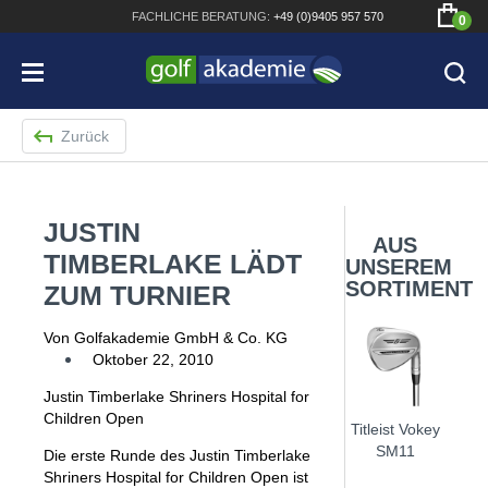
FACHLICHE
BERATUNG:
+49 (0)9405 957 570
0
Zurück
JUSTIN
Bridgestone JGR Driver 2018
AUS
TIMBERLAKE LÄDT
UNSEREM
Cobra King F8+ Driver
SORTIMENT
ZUM TURNIER
Titleist Pro V1x mit gratis Schriftaufdruck
Von Golfakademie GmbH & Co. KG
Bennington Waterproof QO14 Sport Cartbag
Oktober 22, 2010
Justin Timberlake Shriners Hospital for
Children Open
Titleist Vokey
SM11
Die erste Runde des Justin Timberlake
Shriners Hospital for Children Open ist