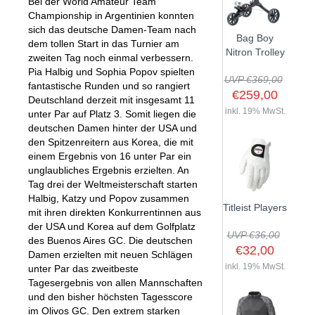
Bei der World Amateur Team
Championship in Argentinien konnten
sich das deutsche Damen-Team nach
Bag Boy
dem tollen Start in das Turnier am
Nitron Trolley
zweiten Tag noch einmal verbessern.
Pia Halbig und Sophia Popov spielten
UVP €369,00
fantastische Runden und so rangiert
€259,00
Deutschland derzeit mit insgesamt 11
inkl. 19% MwSt.
unter Par auf Platz 3. Somit liegen die
deutschen Damen hinter der USA und
den Spitzenreitern aus Korea, die mit
einem Ergebnis von 16 unter Par ein
unglaubliches Ergebnis erzielten. An
Tag drei der Weltmeisterschaft starten
Halbig, Katzy und Popov zusammen
Titleist Players
mit ihren direkten Konkurrentinnen aus
der USA und Korea auf dem Golfplatz
UVP €36,00
des Buenos Aires GC. Die deutschen
€32,00
Damen erzielten mit neuen Schlägen
inkl. 19% MwSt.
unter Par das zweitbeste
Tagesergebnis von allen Mannschaften
und den bisher höchsten Tagesscore
im Olivos GC. Den extrem starken