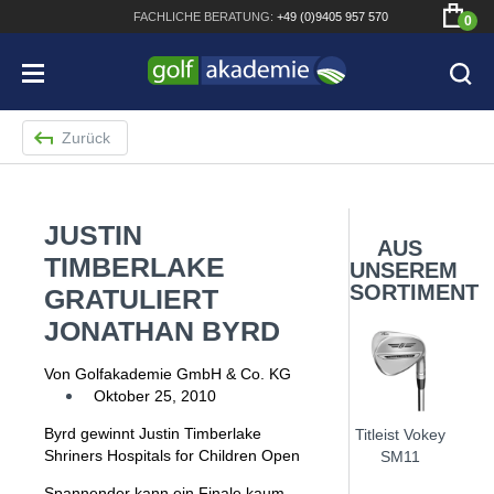
FACHLICHE
BERATUNG:
+49 (0)9405 957 570
0
Zurück
JUSTIN
Bridgestone JGR Driver 2018
AUS
TIMBERLAKE
UNSEREM
Cobra King F8+ Driver
SORTIMENT
GRATULIERT
Titleist Pro V1x mit gratis Schriftaufdruck
JONATHAN BYRD
Bennington Waterproof QO14 Sport Cartbag
Von Golfakademie GmbH & Co. KG
Oktober 25, 2010
Byrd gewinnt Justin Timberlake
Titleist Vokey
Shriners Hospitals for Children Open
SM11
Spannender kann ein Finale kaum