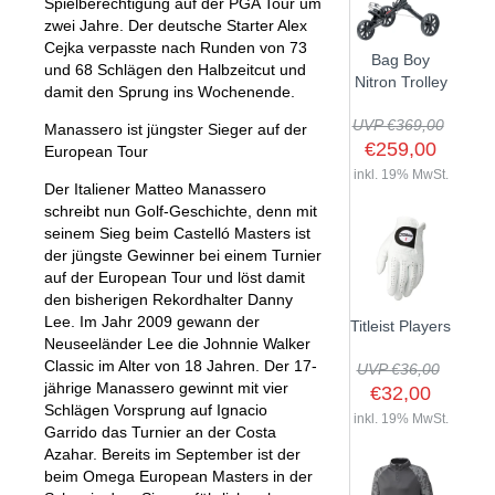
Spielberechtigung auf der PGA Tour um
zwei Jahre. Der deutsche Starter Alex
Cejka verpasste nach Runden von 73
Bag Boy
und 68 Schlägen den Halbzeitcut und
Nitron Trolley
damit den Sprung ins Wochenende.
UVP €369,00
Manassero ist jüngster Sieger auf der
€259,00
European Tour
inkl. 19% MwSt.
Der Italiener Matteo Manassero
schreibt nun Golf-Geschichte, denn mit
seinem Sieg beim Castelló Masters ist
der jüngste Gewinner bei einem Turnier
auf der European Tour und löst damit
den bisherigen Rekordhalter Danny
Lee. Im Jahr 2009 gewann der
Titleist Players
Neuseeländer Lee die Johnnie Walker
Classic im Alter von 18 Jahren. Der 17-
UVP €36,00
jährige Manassero gewinnt mit vier
€32,00
Schlägen Vorsprung auf Ignacio
inkl. 19% MwSt.
Garrido das Turnier an der Costa
Azahar. Bereits im September ist der
beim Omega European Masters in der