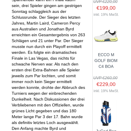
UVP €220,00
sein, drei Spieler gingen am gestrigen
€199,00
Sonntag schlaggleich aus der
inkl. 19% MwSt.
Schlussrunde. Der Sieger des letzten
Jahres, Martin Laird, Cameron Percy
SHOP
aus Australien und Jonathan Byrd
erreichten ein Gesamtergebnis von 263
GOLFSCHLÄGER
Schlägen und 21 unter Par. Der Sieger
musste nun durch ein Playoff ermittelt
BAGS
DRIVER
werden. Es folgte ein dramatisches
ECCO M
TROLLIES
CARTBAGS
FAIRWAYHÖLZER
Finale in Las Vegas, das nichts für
GOLF BIOM
schwache Nerven war. Als nach den
BÄLLE
PUSH- & PULLTROLLIES
STANDBAGS
EISENSÄTZE
C4 BOA
ersten drei Extra-Bahnen alle Spieler
SCHUHE
GOLFBÄLLE
ELEKTROTROLLIES
TRAVELBAGS
WEDGES
jeweils zum Par lochten, und somit
UVP €260,00
immer noch kein Sieger ermittelt
BEKLEIDUNG
HERREN GOLFSCHUHE
LOGOBÄLLE
TROLLEY ZUBEHÖR
€229,00
SONSTIGE BAGS
HYBRIDS
werden konnte, drohte der Abbruch des
HANDSCHUHE
inkl. 19% MwSt.
HERREN
DAMEN GOLFSCHUHE
Turniers wegen der einbrechenden
DRIVING EISEN
Dunkelheit. Nach Diskussionen der drei
ZUBEHÖR
HERREN GOLFHANDSCHUHE
DAMEN
KINDER GOLFSCHUHE
PUTTER
Verbliebenen mit den Offiziellen, wurde
KOMPONENTEN
ENTFERNUNGSMESSER
DAMEN GOLFHANDSCHUHE
CAPS
grünes Licht gegeben und das 180
KINDER GOLFSCHLÄGER
Meter lange Par 3 der 17. Bahn wurde
GUTSCHEINE
GRIFFE
REGENSCHIRME
KINDER GOLFHANDSCHUHE
GÜRTEL & SOCKEN
KOMPLETTSETS
als definitiv letztes Loch ausgewählt.
SALE
GUTSCHEINE
HANDTÜCHER
Den Anfang machte Byrd und
HEADS