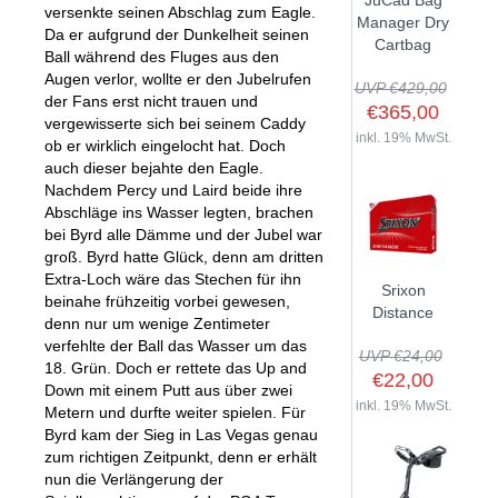
JuCad Bag
versenkte seinen Abschlag zum Eagle.
GOLFSCHLÄGER
ACCESSOIRES
Manager Dry
SHAFTS
Da er aufgrund der Dunkelheit seinen
EVENTS
Cartbag
BAGS
TRAININGSHILFEN
Ball während des Fluges aus den
DEMOSCHLÄGER
GOLFKURSE
Augen verlor, wollte er den Jubelrufen
TROLLIES
UVP €429,00
MONTAGE
der Fans erst nicht trauen und
EVENTS
€365,00
BÄLLE
vergewisserte sich bei seinem Caddy
ANFRAGE
inkl. 19% MwSt.
ob er wirklich eingelocht hat. Doch
SCHUHE
auch dieser bejahte den Eagle.
GUTSCHEINE
Nachdem Percy und Laird beide ihre
BEKLEIDUNG
Abschläge ins Wasser legten, brachen
HANDSCHUHE
bei Byrd alle Dämme und der Jubel war
groß. Byrd hatte Glück, denn am dritten
ZUBEHÖR
Extra-Loch wäre das Stechen für ihn
Srixon
beinahe frühzeitig vorbei gewesen,
Distance
denn nur um wenige Zentimeter
verfehlte der Ball das Wasser um das
UVP €24,00
18. Grün. Doch er rettete das Up and
€22,00
Down mit einem Putt aus über zwei
inkl. 19% MwSt.
Metern und durfte weiter spielen. Für
Byrd kam der Sieg in Las Vegas genau
zum richtigen Zeitpunkt, denn er erhält
nun die Verlängerung der