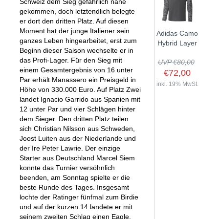
Schweiz dem Sieg gefährlich nahe
gekommen, doch letztendlich belegte
er dort den dritten Platz. Auf diesen
Moment hat der junge Italiener sein
Adidas Camo
ganzes Leben hingearbeitet, erst zum
Hybrid Layer
Beginn dieser Saison wechselte er in
das Profi-Lager. Für den Sieg mit
UVP €80,00
einem Gesamtergebnis von 16 unter
€72,00
Par erhält Manassero ein Preisgeld in
inkl. 19% MwSt.
Höhe von 330.000 Euro. Auf Platz Zwei
landet Ignacio Garrido aus Spanien mit
12 unter Par und vier Schlägen hinter
dem Sieger. Den dritten Platz teilen
sich Christian Nilsson aus Schweden,
Joost Luiten aus der Niederlande und
der Ire Peter Lawrie. Der einzige
Starter aus Deutschland Marcel Siem
konnte das Turnier versöhnlich
beenden, am Sonntag spielte er die
beste Runde des Tages. Insgesamt
lochte der Ratinger fünfmal zum Birdie
und auf der kurzen 14 landete er mit
seinem zweiten Schlag einen Eagle.