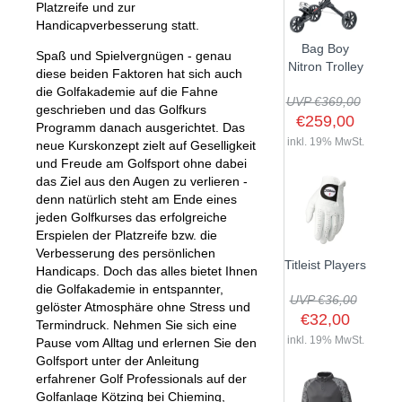
Platzreife und zur
Handicapverbesserung statt.
Bag Boy
Spaß und Spielvergnügen - genau
Nitron Trolley
diese beiden Faktoren hat sich auch
die Golfakademie auf die Fahne
UVP €369,00
geschrieben und das Golfkurs
€259,00
Programm danach ausgerichtet. Das
inkl. 19% MwSt.
neue Kurskonzept zielt auf Geselligkeit
und Freude am Golfsport ohne dabei
das Ziel aus den Augen zu verlieren -
denn natürlich steht am Ende eines
jeden Golfkurses das erfolgreiche
Erspielen der Platzreife bzw. die
Verbesserung des persönlichen
Titleist Players
Handicaps. Doch das alles bietet Ihnen
die Golfakademie in entspannter,
UVP €36,00
gelöster Atmosphäre ohne Stress und
€32,00
Termindruck. Nehmen Sie sich eine
inkl. 19% MwSt.
Pause vom Alltag und erlernen Sie den
Golfsport unter der Anleitung
erfahrener Golf Professionals auf der
Golfanlage Kötzing bei Chieming,