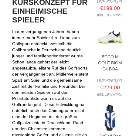
KURSKONZEPT FÜR
UVP €220,00
€199,00
EINHEIMISCHE
inkl. 19% MwSt.
SPIELER
SHOP
In den vergangenen Jahren haben
immer mehr Spieler ihre Liebe zum
GOLFSCHLÄGER
Golfsport entdeckt, weshalb die
BAGS
Golfbranche in Deutschland deutlich
DRIVER
jünger und familienorientierter wurde.
ECCO M
TROLLIES
CARTBAGS
FAIRWAYHÖLZER
Schon lange gehört der leicht
GOLF BIOM
BÄLLE
angestaubte, elitäre Ruf des Golfsports
PUSH- & PULLTROLLIES
STANDBAGS
EISENSÄTZE
C4 BOA
der Vergangenheit an. Mittlerweile steht
SCHUHE
GOLFBÄLLE
ELEKTROTROLLIES
TRAVELBAGS
WEDGES
Spaß am Spiel und die gemeinsame
UVP €260,00
BEKLEIDUNG
Zeit mit der Familie und Freunden bei
HERREN GOLFSCHUHE
LOGOBÄLLE
TROLLEY ZUBEHÖR
€229,00
SONSTIGE BAGS
HYBRIDS
den meisten Spielern auf der
HANDSCHUHE
inkl. 19% MwSt.
HERREN
DAMEN GOLFSCHUHE
DRIVING EISEN
Prioritätenliste wenn es auf die
ZUBEHÖR
Golfrunde geht. Diese Entwicklung hat
HERREN GOLFHANDSCHUHE
DAMEN
KINDER GOLFSCHUHE
PUTTER
natürlich auch das Chiemgau erreicht -
KOMPONENTEN
ENTFERNUNGSMESSER
DAMEN GOLFHANDSCHUHE
CAPS
KINDER GOLFSCHLÄGER
eine der Regionen mit der größten
GUTSCHEINE
Golfplatzdichte in Deutschland. Rund
GRIFFE
REGENSCHIRME
KINDER GOLFHANDSCHUHE
GÜRTEL & SOCKEN
KOMPLETTSETS
um den Chiemsee kommen
SALE
GUTSCHEINE
HANDTÜCHER
HEADS
passionierte Golfer, und all jene, die es