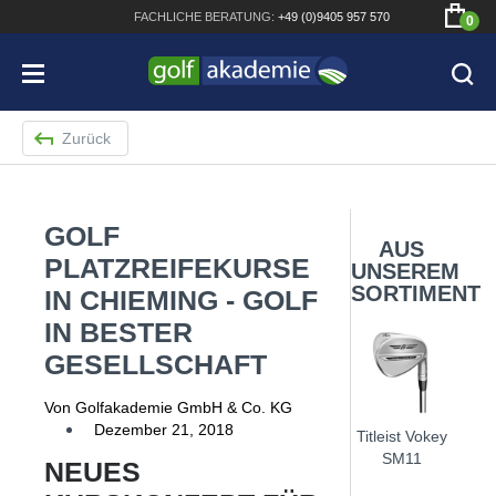
FACHLICHE
BERATUNG:
+49 (0)9405 957 570
0
Zurück
GOLF
Bridgestone JGR Driver 2018
AUS
PLATZREIFEKURSE
UNSEREM
Cobra King F8+ Driver
SORTIMENT
IN CHIEMING - GOLF
Titleist Pro V1x mit gratis Schriftaufdruck
IN BESTER
GESELLSCHAFT
Bennington Waterproof QO14 Sport Cartbag
Von Golfakademie GmbH & Co. KG
Dezember 21, 2018
Titleist Vokey
SM11
NEUES