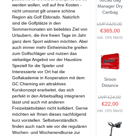
JuCad Bag
werden wollen, voll auf ihre Kosten -
GOLFSCHLÄGER
ACCESSOIRES
Manager Dry
SHAFTS
EVENTS
nicht umsonst gilt unsere schöne
Cartbag
BAGS
TRAININGSHILFEN
Region als Golf Eldorado. Natürlich
DEMOSCHLÄGER
GOLFKURSE
sind die Golfplätze in den
TROLLIES
UVP €429,00
MONTAGE
EVENTS
Sommermonaten ein beliebtes Ziel von
€365,00
BÄLLE
Urlaubern, die ihre freien Tage im Jahr
ANFRAGE
inkl. 19% MwSt.
ganz dem Sport widmen möchten. Aber
SCHUHE
GUTSCHEINE
auch immer mehr Einheimische greifen
BEKLEIDUNG
zum Golfschläger und nutzen das
vielseitige Angebot vor der Haustüre.
HANDSCHUHE
Speziell für die Spieler und
ZUBEHÖR
Interessierte vor Ort hat die
Golfakademie in Kooperation mit dem
Srixon
GC Chieming ein attraktives
Distance
Kurskonzept erarbeitet, das sich
perfekt in den Arbeitsalltag integrieren
UVP €24,00
lässt und auch mit anderen
€22,00
Freizeitaktivitäten nicht kollidiert. Gerne
inkl. 19% MwSt.
möchten wir Ihnen dieses nachfolgend
kurz vorstellen. Selbstverständlich
finden auch nach wie vor die regulären
Wochen- und Wochenendkurse zur