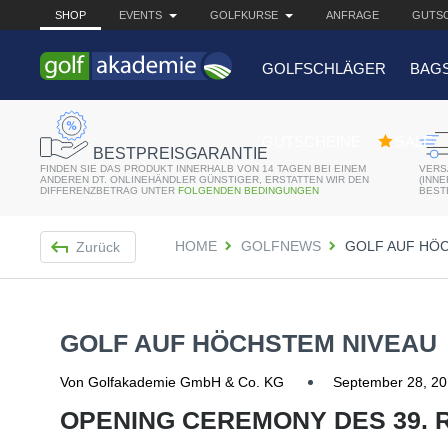
SHOP
EVENTS
GOLFKURSE
ANFRAGE
GUTSC
GOLFSCHLÄGER
BAG
BELIEBTE 
GUTSCHEINE
SALE
BESTPREISGARANTIE
FINDEN SIE DAS PRODUKT INNERHALB VON 14 TAGEN BEI EINEM
VERS
Bridgestone JGR Driv
ANDEREN DT. ONLINEHÄNDLER GÜNSTIGER, ERSTATTEN WIR DEN
(INN
DIFFERENZBETRAG UNTER
FOLGENDEN BEDINGUNGEN
BEST
Cobra King F8+ Drive
HOME
GOLFNEWS
GOLF AUF HÖ
Zurück
Titleist Pro V1x mit gr
Bennington Waterproo
GOLF AUF HÖCHSTEM NIVEAU
Von Golfakademie GmbH & Co. KG
September 28, 2
OPENING CEREMONY DES 39. 