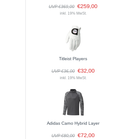
€259,00
UVP €369,00
inkl. 19% MwSt.
Titleist Players
€32,00
UVP €36,00
inkl. 19% MwSt.
Adidas Camo Hybrid Layer
€72,00
UVP €80,00