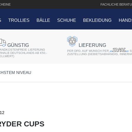
HEINE
FACHLICHE
BERATU
S
TROLLIES
BÄLLE
SCHUHE
BEKLEIDUNG
HAND
SUCHANFRAGEN
GÜNSTIG
LIEFERUNG
ANDKOSTENFREIE LIEFERUNG
er 2018
PER DPD, AUF WUNSCH PER
S
ERHALB DEUTSCHLANDS AB €50,-
ZUSTELLUNG (GEBIETSABHÄNGIG, INNERH
ELLWERT)
r
CHSTEM NIVEAU
atis Schriftaufdruck
f QO14 Sport Cartbag
012
RYDER CUPS