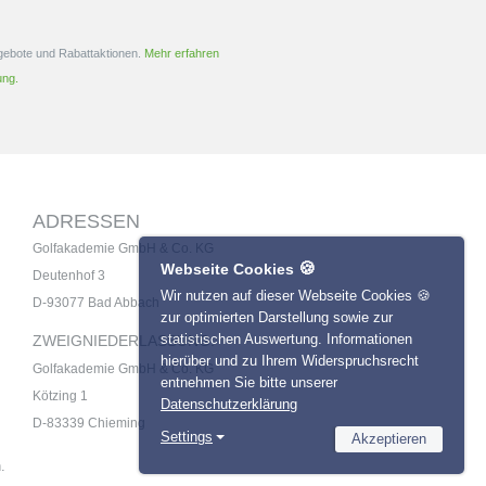
ngebote und Rabattaktionen.
Mehr erfahren
ung.
ADRESSEN
Golfakademie GmbH & Co. KG
🍪
Webseite Cookies
Deutenhof 3
Wir nutzen auf dieser Webseite Cookies 🍪
D-93077 Bad Abbach
zur optimierten Darstellung sowie zur
statistischen Auswertung. Informationen
ZWEIGNIEDERLASSUNG:
hierüber und zu Ihrem Widerspruchsrecht
Golfakademie GmbH & Co. KG
entnehmen Sie bitte unserer
Kötzing 1
Datenschutzerklärung
D-83339 Chieming
Settings
Akzeptieren
Necessary
.
Name
Provider
Statistics