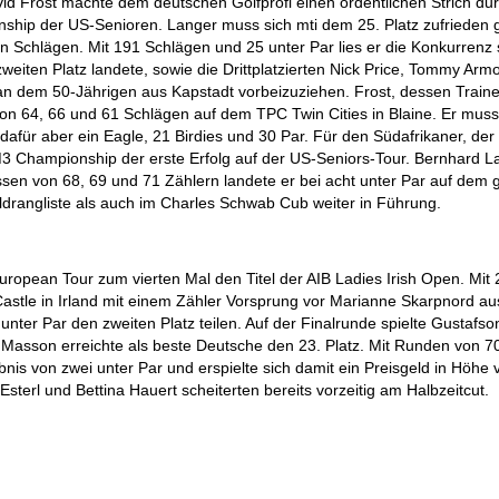
id Frost machte dem deutschen Golfprofi einen ordentlichen Strich dur
ship der US-Senioren. Langer muss sich mti dem 25. Platz zufrieden 
Schlägen. Mit 191 Schlägen und 25 unter Par lies er die Konkurrenz 
weiten Platz landete, sowie die Drittplatzierten Nick Price, Tommy Armou
n dem 50-Jährigen aus Kapstadt vorbeizuziehen. Frost, dessen Traine
n 64, 66 und 61 Schlägen auf dem TPC Twin Cities in Blaine. Er muss
 dafür aber ein Eagle, 21 Birdies und 30 Par. Für den Südafrikaner, der
r M3 Championship der erste Erfolg auf der US-Seniors-Tour. Bernhard L
issen von 68, 69 und 71 Zählern landete er bei acht unter Par auf dem g
eldrangliste als auch im Charles Schwab Cub weiter in Führung.
ropean Tour zum vierten Mal den Titel der AIB Ladies Irish Open. Mit
 Castle in Irland mit einem Zähler Vorsprung vor Marianne Skarpnord au
ter Par den zweiten Platz teilen. Auf der Finalrunde spielte Gustafso
e Masson erreichte als beste Deutsche den 23. Platz. Mit Runden von 7
nis von zwei unter Par und erspielte sich damit ein Preisgeld in Höhe 
sterl und Bettina Hauert scheiterten bereits vorzeitig am Halbzeitcut.