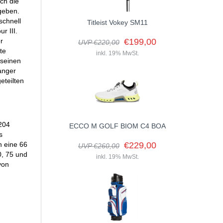
ch die
geben.
schnell
Titleist Vokey SM11
r III.
r
€199,00
UVP €220,00
te
inkl. 19% MwSt.
 seinen
anger
eteilten
 204
ECCO M GOLF BIOM C4 BOA
s
n eine 66
€229,00
UVP €260,00
0, 75 und
inkl. 19% MwSt.
von