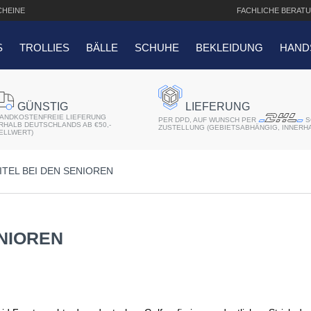
HEINE
FACHLICHE
BERATU
S
TROLLIES
BÄLLE
SCHUHE
BEKLEIDUNG
HAND
SUCHANFRAGEN
GÜNSTIG
LIEFERUNG
ANDKOSTENFREIE LIEFERUNG
er 2018
PER DPD, AUF WUNSCH PER
S
ERHALB DEUTSCHLANDS AB €50,-
ZUSTELLUNG (GEBIETSABHÄNGIG, INNERH
ELLWERT)
r
ITEL BEI DEN SENIOREN
atis Schriftaufdruck
f QO14 Sport Cartbag
ENIOREN