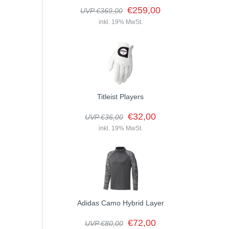
€259,00
UVP €369,00
inkl. 19% MwSt.
Titleist Players
€32,00
UVP €36,00
inkl. 19% MwSt.
Adidas Camo Hybrid Layer
€72,00
UVP €80,00