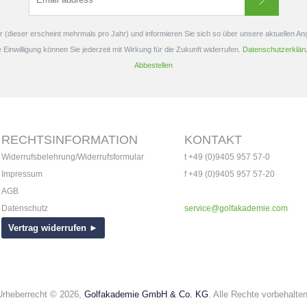
 (dieser erscheint mehrmals pro Jahr) und informieren Sie sich so über unsere aktuellen A
e Einwilligung können Sie jederzeit mit Wirkung für die Zukunft widerrufen.
Datenschutzerklär
Abbestellen
RECHTSINFORMATION
KONTAKT
Widerrufsbelehrung/Widerrufsformular
t +49 (0)9405 957 57-0
Impressum
f +49 (0)9405 957 57-20
AGB
Datenschutz
service@golfakademie.com
Vertrag widerrufen ►
Urheberrecht © 2026,
Golfakademie GmbH & Co. KG
. Alle Rechte vorbehalten