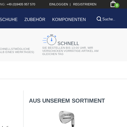
NG:
+49 (0)9405 957 570
EINLOGGEN
|
REGISTRIEREN
0
SCHUHE
ZUBEHÖR
KOMPONENTEN
SCHNELL
SIE BESTELLEN BIS 13:00 UHR. WIR
CHNELLSTMÖGLICHE
VERSCHICKEN VORRÄTIGE ARTIKEL AM
ALB EINES WERKTAGES)
GLEICHEN TAG
AUS UNSEREM SORTIMENT