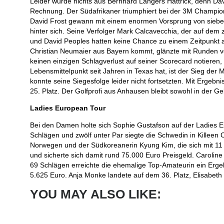
Leider wurde nichts aus Bernhard Langers Hattrick, denn Dav
Rechnung. Der Südafrikaner triumphiert bei der 3M Champion
David Frost gewann mit einem enormen Vorsprung von sieben 
hinter sich. Seine Verfolger Mark Calcavecchia, der auf dem z
und David Peoples hatten keine Chance zu einem Zeitpunkt a
Christian Neumaier aus Bayern kommt, glänzte mit Runden vo
keinen einzigen Schlagverlust auf seiner Scorecard notieren,
Lebensmittelpunkt seit Jahren in Texas hat, ist der Sieg de
konnte seine Siegesfolge leider nicht fortsetzten. Mit Ergebn
25. Platz. Der Golfprofi aus Anhausen bleibt sowohl in der G
Ladies European Tour
Bei den Damen holte sich Sophie Gustafson auf der Ladies Eu
Schlägen und zwölf unter Par siegte die Schwedin in Killeen
Norwegen und der Südkoreanerin Kyung Kim, die sich mit 11 un
und sicherte sich damit rund 75.000 Euro Preisgeld. Carolin
69 Schlägen erreichte die ehemalige Top-Amateurin ein Ergeb
5.625 Euro. Anja Monke landete auf dem 36. Platz, Elisabeth E
YOU MAY ALSO LIKE: