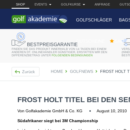
SHOP
EVENTS
GOLFKURSE
ANFRAGE
GUTSC
GOLFSCHLÄGER
BAG
BELIEBTE 
GUTSCHEINE
SALE
BESTPREISGARANTIE
FINDEN SIE DAS PRODUKT INNERHALB VON 14 TAGEN BEI EINEM
VERS
Bridgestone JGR Driv
ANDEREN DT. ONLINEHÄNDLER GÜNSTIGER, ERSTATTEN WIR DEN
(INN
DIFFERENZBETRAG UNTER
FOLGENDEN BEDINGUNGEN
BEST
Cobra King F8+ Drive
HOME
GOLFNEWS
FROST HOLT T
Zurück
Titleist Pro V1x mit gr
Bennington Waterproo
FROST HOLT TITEL BEI DEN S
Von Golfakademie GmbH & Co. KG
August 10, 2010
Südafrikaner siegt bei 3M Championship