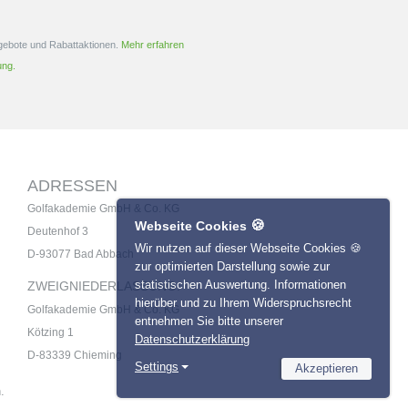
ngebote und Rabattaktionen.
Mehr erfahren
ung.
ADRESSEN
Golfakademie GmbH & Co. KG
🍪
Webseite Cookies
Deutenhof 3
Wir nutzen auf dieser Webseite Cookies 🍪
D-93077 Bad Abbach
zur optimierten Darstellung sowie zur
statistischen Auswertung. Informationen
ZWEIGNIEDERLASSUNG:
hierüber und zu Ihrem Widerspruchsrecht
Golfakademie GmbH & Co. KG
entnehmen Sie bitte unserer
Kötzing 1
Datenschutzerklärung
D-83339 Chieming
Settings
Akzeptieren
Necessary
.
Name
Provider
Statistics