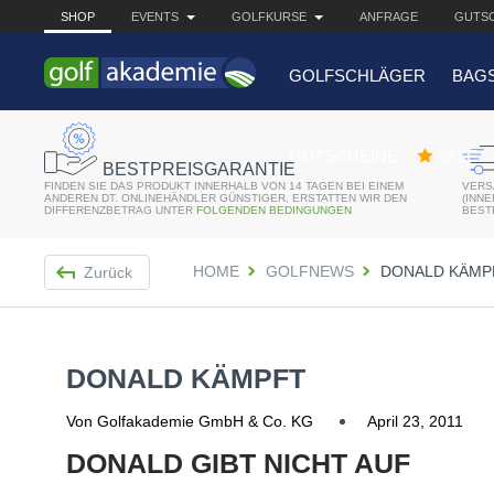
SHOP
EVENTS
GOLFKURSE
ANFRAGE
GUTSC
GOLFSCHLÄGER
BAG
BELIEBTE 
GUTSCHEINE
SALE
BESTPREISGARANTIE
FINDEN SIE DAS PRODUKT INNERHALB VON 14 TAGEN BEI EINEM
VERS
Bridgestone JGR Driv
ANDEREN DT. ONLINEHÄNDLER GÜNSTIGER, ERSTATTEN WIR DEN
(INN
DIFFERENZBETRAG UNTER
FOLGENDEN BEDINGUNGEN
BEST
Cobra King F8+ Drive
HOME
GOLFNEWS
DONALD KÄMP
Zurück
Titleist Pro V1x mit gr
Bennington Waterproo
DONALD KÄMPFT
Von Golfakademie GmbH & Co. KG
April 23, 2011
DONALD GIBT NICHT AUF