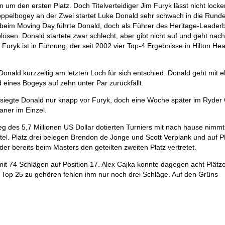
 um den ersten Platz. Doch Titelverteidiger Jim Furyk lässt nicht locker
oppelbogey an der Zwei startet Luke Donald sehr schwach in die Runde
 beim Moving Day führte Donald, doch als Führer des Heritage-Leader
lösen. Donald startete zwar schlecht, aber gibt nicht auf und geht nach
uryk ist in Führung, der seit 2002 vier Top-4 Ergebnisse in Hilton He
ald kurzzeitig am letzten Loch für sich entschied. Donald geht mit el
eines Bogeys auf zehn unter Par zurückfällt.
iegte Donald nur knapp vor Furyk, doch eine Woche später im Ryder
aner im Einzel.
ieg des 5,7 Millionen US Dollar dotierten Turniers mit nach hause nimm
el. Platz drei belegen Brendon de Jonge und Scott Verplank und auf Pl
r bereits beim Masters den geteilten zweiten Platz vertretet.
mit 74 Schlägen auf Position 17. Alex Cajka konnte dagegen acht Plätz
Top 25 zu gehören fehlen ihm nur noch drei Schläge. Auf den Grüns