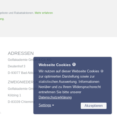
ngebote und Rabattaktionen.
Mehr erfahren
ung.
ADRESSEN
Golfakademie GmbH & Co. KG
🍪
Webseite Cookies
Deutenhof 3
Wir nutzen auf dieser Webseite Cookies 🍪
D-93077 Bad Abbach
zur optimierten Darstellung sowie zur
statistischen Auswertung. Informationen
ZWEIGNIEDERLASSUNG:
hierüber und zu Ihrem Widerspruchsrecht
Golfakademie GmbH & Co. KG
entnehmen Sie bitte unserer
Kötzing 1
Datenschutzerklärung
D-83339 Chieming
Settings
Akzeptieren
Necessary
.
Name
Provider
Statistics