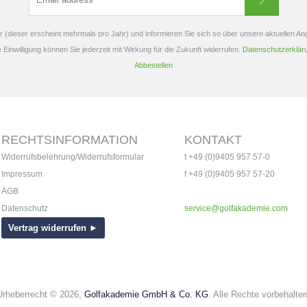
 (dieser erscheint mehrmals pro Jahr) und informieren Sie sich so über unsere aktuellen A
e Einwilligung können Sie jederzeit mit Wirkung für die Zukunft widerrufen.
Datenschutzerklär
Abbestellen
RECHTSINFORMATION
KONTAKT
Widerrufsbelehrung/Widerrufsformular
t +49 (0)9405 957 57-0
Impressum
f +49 (0)9405 957 57-20
AGB
Datenschutz
service@golfakademie.com
Vertrag widerrufen ►
Urheberrecht © 2026,
Golfakademie GmbH & Co. KG
. Alle Rechte vorbehalten