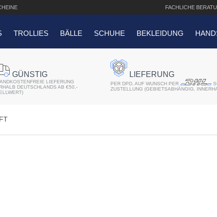
HEINE
FACHLICHE
BERATU
S
TROLLIES
BÄLLE
SCHUHE
BEKLEIDUNG
HAND
SUCHANFRAGEN
GÜNSTIG
LIEFERUNG
ANDKOSTENFREIE LIEFERUNG
er 2018
PER DPD, AUF WUNSCH PER
S
ERHALB DEUTSCHLANDS AB €50,-
ZUSTELLUNG (GEBIETSABHÄNGIG, INNERH
ELLWERT)
r
FT
atis Schriftaufdruck
f QO14 Sport Cartbag