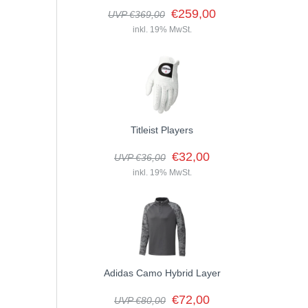
€259,00
UVP €369,00
inkl. 19% MwSt.
Titleist Players
€32,00
UVP €36,00
inkl. 19% MwSt.
Adidas Camo Hybrid Layer
€72,00
UVP €80,00