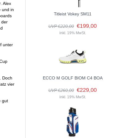
. Alex
 und in
Titleist Vokey SM11
boards
 der
€199,00
UVP €220,00
ad
inkl. 19% MwSt.
f unter
 Cup
t. Doch
ECCO M GOLF BIOM C4 BOA
atz vier
€229,00
UVP €260,00
inkl. 19% MwSt.
e gut