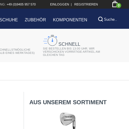
NG:
+49 (0)9405 957 570
EINLOGGEN
|
REGISTRIEREN
0
SCHUHE
ZUBEHÖR
KOMPONENTEN
SCHNELL
SIE BESTELLEN BIS 13:00 UHR. WIR
CHNELLSTMÖGLICHE
VERSCHICKEN VORRÄTIGE ARTIKEL AM
ALB EINES WERKTAGES)
GLEICHEN TAG
AUS UNSEREM SORTIMENT