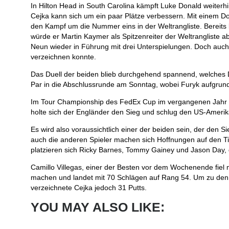
In Hilton Head in South Carolina kämpft Luke Donald weiterhin
Cejka kann sich um ein paar Plätze verbessern. Mit einem D
den Kampf um die Nummer eins in der Weltrangliste. Bereits
würde er Martin Kaymer als Spitzenreiter der Weltrangliste ab
Neun wieder in Führung mit drei Unterspielungen. Doch auch F
verzeichnen konnte.
Das Duell der beiden blieb durchgehend spannend, welches Don
Par in die Abschlussrunde am Sonntag, wobei Furyk aufgrund 
Im Tour Championship des FedEx Cup im vergangenen Jahr s
holte sich der Engländer den Sieg und schlug den US-Amerik
Es wird also voraussichtlich einer der beiden sein, der den S
auch die anderen Spieler machen sich Hoffnungen auf den Tit
platzieren sich Ricky Barnes, Tommy Gainey und Jason Day, de
Camillo Villegas, einer der Besten vor dem Wochenende fiel 
machen und landet mit 70 Schlägen auf Rang 54. Um zu den 
verzeichnete Cejka jedoch 31 Putts.
YOU MAY ALSO LIKE: