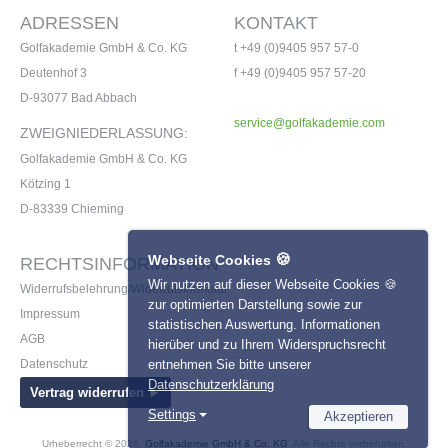
ADRESSEN
KONTAKT
Golfakademie GmbH & Co. KG
t +49 (0)9405 957 57-0
Deutenhof 3
f +49 (0)9405 957 57-20
D-93077 Bad Abbach
service@golfakademie.com
ZWEIGNIEDERLASSUNG:
Golfakademie GmbH & Co. KG
Kötzing 1
D-83339 Chieming
🍪
Webseite Cookies
RECHTSINFORMATION
Wir nutzen auf dieser Webseite Cookies 🍪
Widerrufsbelehrung/Widerrufsformular
zur optimierten Darstellung sowie zur
Impressum
statistischen Auswertung. Informationen
AGB
hierüber und zu Ihrem Widerspruchsrecht
entnehmen Sie bitte unserer
Datenschutz
Datenschutzerklärung
Vertrag widerrufen ►
Settings
Akzeptieren
Necessary
Name
Provider
Urheberrecht © 2026,
Golfakademie GmbH & Co. KG
. Alle Rechte vorbehalten.