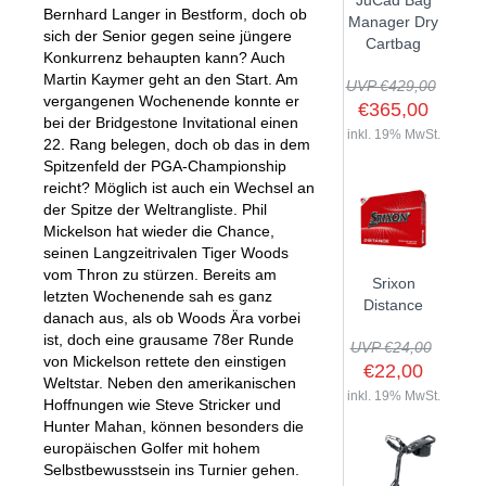
JuCad Bag
Bernhard Langer in Bestform, doch ob
GOLFSCHLÄGER
ACCESSOIRES
Manager Dry
SHAFTS
sich der Senior gegen seine jüngere
EVENTS
Cartbag
BAGS
TRAININGSHILFEN
Konkurrenz behaupten kann? Auch
DEMOSCHLÄGER
GOLFKURSE
Martin Kaymer geht an den Start. Am
TROLLIES
UVP €429,00
MONTAGE
vergangenen Wochenende konnte er
EVENTS
€365,00
BÄLLE
bei der Bridgestone Invitational einen
ANFRAGE
inkl. 19% MwSt.
22. Rang belegen, doch ob das in dem
SCHUHE
Spitzenfeld der PGA-Championship
GUTSCHEINE
BEKLEIDUNG
reicht? Möglich ist auch ein Wechsel an
der Spitze der Weltrangliste. Phil
HANDSCHUHE
Mickelson hat wieder die Chance,
seinen Langzeitrivalen Tiger Woods
ZUBEHÖR
vom Thron zu stürzen. Bereits am
Srixon
letzten Wochenende sah es ganz
Distance
danach aus, als ob Woods Ära vorbei
ist, doch eine grausame 78er Runde
UVP €24,00
von Mickelson rettete den einstigen
€22,00
Weltstar. Neben den amerikanischen
inkl. 19% MwSt.
Hoffnungen wie Steve Stricker und
Hunter Mahan, können besonders die
europäischen Golfer mit hohem
Selbstbewusstsein ins Turnier gehen.