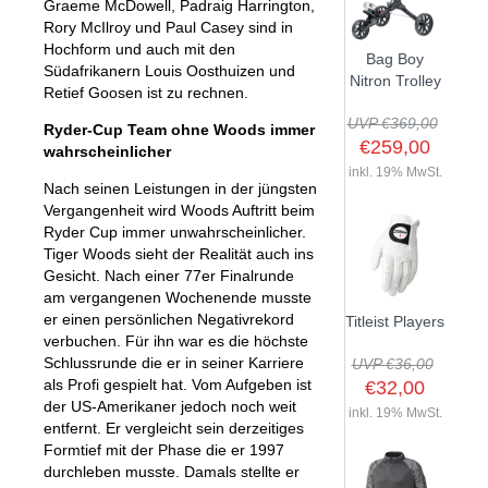
Graeme McDowell, Padraig Harrington,
Rory McIlroy und Paul Casey sind in
Hochform und auch mit den
Bag Boy
Südafrikanern Louis Oosthuizen und
Nitron Trolley
Retief Goosen ist zu rechnen.
UVP €369,00
Ryder-Cup Team ohne Woods immer
€259,00
wahrscheinlicher
inkl. 19% MwSt.
Nach seinen Leistungen in der jüngsten
Vergangenheit wird Woods Auftritt beim
Ryder Cup immer unwahrscheinlicher.
Tiger Woods sieht der Realität auch ins
Gesicht. Nach einer 77er Finalrunde
am vergangenen Wochenende musste
er einen persönlichen Negativrekord
Titleist Players
verbuchen. Für ihn war es die höchste
Schlussrunde die er in seiner Karriere
UVP €36,00
als Profi gespielt hat. Vom Aufgeben ist
€32,00
der US-Amerikaner jedoch noch weit
inkl. 19% MwSt.
entfernt. Er vergleicht sein derzeitiges
Formtief mit der Phase die er 1997
durchleben musste. Damals stellte er