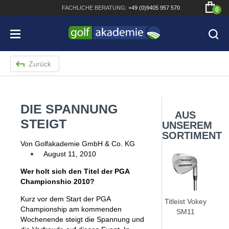
FACHLICHE
BERATUNG:
+49 (0)9405 957 570
0
Zurück
DIE SPANNUNG
Bridgestone JGR Driver 2018
AUS
STEIGT
UNSEREM
Cobra King F8+ Driver
SORTIMENT
Von Golfakademie GmbH & Co. KG
Titleist Pro V1x mit gratis Schriftaufdruck
August 11, 2010
Bennington Waterproof QO14 Sport Cartbag
Wer holt sich den Titel der PGA
Championshio 2010?
Kurz vor dem Start der PGA
Titleist Vokey
Championship am kommenden
SM11
Wochenende steigt die Spannung und