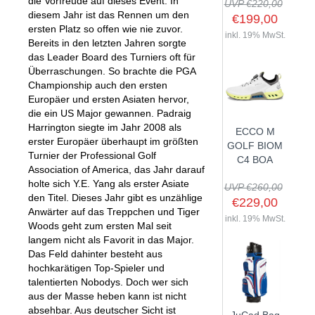
die Vorfreude auf dieses Event. In
UVP €220,00
diesem Jahr ist das Rennen um den
€199,00
ersten Platz so offen wie nie zuvor.
inkl. 19% MwSt.
Bereits in den letzten Jahren sorgte
das Leader Board des Turniers oft für
SHOP
Überraschungen. So brachte die PGA
Championship auch den ersten
GOLFSCHLÄGER
Europäer und ersten Asiaten hervor,
die ein US Major gewannen. Padraig
BAGS
DRIVER
Harrington siegte im Jahr 2008 als
ECCO M
TROLLIES
CARTBAGS
FAIRWAYHÖLZER
erster Europäer überhaupt im größten
GOLF BIOM
Turnier der Professional Golf
BÄLLE
PUSH- & PULLTROLLIES
STANDBAGS
EISENSÄTZE
C4 BOA
Association of America, das Jahr darauf
SCHUHE
GOLFBÄLLE
ELEKTROTROLLIES
TRAVELBAGS
WEDGES
holte sich Y.E. Yang als erster Asiate
UVP €260,00
den Titel. Dieses Jahr gibt es unzählige
BEKLEIDUNG
HERREN GOLFSCHUHE
LOGOBÄLLE
TROLLEY ZUBEHÖR
€229,00
SONSTIGE BAGS
HYBRIDS
Anwärter auf das Treppchen und Tiger
HANDSCHUHE
inkl. 19% MwSt.
HERREN
DAMEN GOLFSCHUHE
DRIVING EISEN
Woods geht zum ersten Mal seit
langem nicht als Favorit in das Major.
ZUBEHÖR
HERREN GOLFHANDSCHUHE
DAMEN
KINDER GOLFSCHUHE
PUTTER
Das Feld dahinter besteht aus
KOMPONENTEN
ENTFERNUNGSMESSER
DAMEN GOLFHANDSCHUHE
CAPS
hochkarätigen Top-Spieler und
KINDER GOLFSCHLÄGER
talentierten Nobodys. Doch wer sich
GUTSCHEINE
GRIFFE
REGENSCHIRME
KINDER GOLFHANDSCHUHE
GÜRTEL & SOCKEN
KOMPLETTSETS
aus der Masse heben kann ist nicht
SALE
GUTSCHEINE
HANDTÜCHER
absehbar. Aus deutscher Sicht ist
HEADS