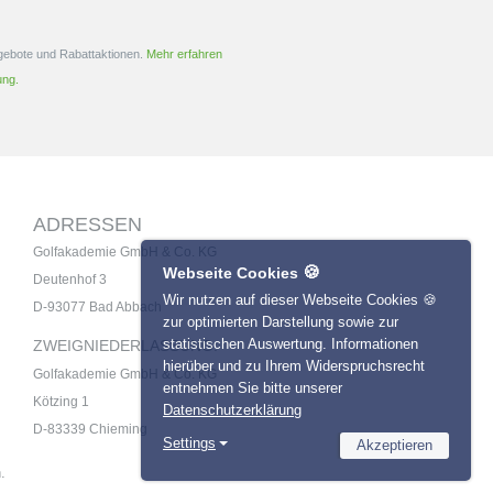
ngebote und Rabattaktionen.
Mehr erfahren
ung.
ADRESSEN
Golfakademie GmbH & Co. KG
🍪
Webseite Cookies
Deutenhof 3
Wir nutzen auf dieser Webseite Cookies 🍪
D-93077 Bad Abbach
zur optimierten Darstellung sowie zur
statistischen Auswertung. Informationen
ZWEIGNIEDERLASSUNG:
hierüber und zu Ihrem Widerspruchsrecht
Golfakademie GmbH & Co. KG
entnehmen Sie bitte unserer
Kötzing 1
Datenschutzerklärung
D-83339 Chieming
Settings
Akzeptieren
Necessary
.
Name
Provider
Statistics