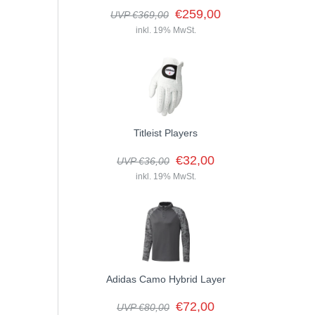
€259,00
UVP €369,00
inkl. 19% MwSt.
Titleist Players
€32,00
UVP €36,00
inkl. 19% MwSt.
Adidas Camo Hybrid Layer
€72,00
UVP €80,00