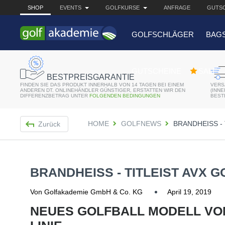
SHOP
EVENTS
GOLFKURSE
ANFRAGE
GUTSC
GOLFSCHLÄGER
BAG
BELIEBTE 
GUTSCHEINE
SALE
BESTPREISGARANTIE
FINDEN SIE DAS PRODUKT INNERHALB VON 14 TAGEN BEI EINEM
VERS
Bridgestone JGR Driv
ANDEREN DT. ONLINEHÄNDLER GÜNSTIGER, ERSTATTEN WIR DEN
(INN
DIFFERENZBETRAG UNTER
FOLGENDEN BEDINGUNGEN
BEST
Cobra King F8+ Drive
HOME
GOLFNEWS
BRANDHEISS - 
Zurück
Titleist Pro V1x mit gr
Bennington Waterproo
BRANDHEISS - TITLEIST AVX G
Von Golfakademie GmbH & Co. KG
April 19, 2019
NEUES GOLFBALL MODELL VON