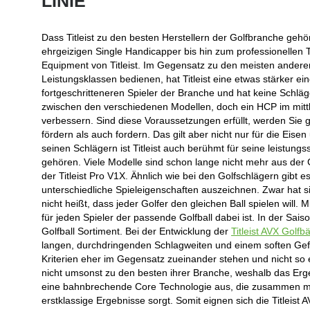
LINIE
Dass Titleist zu den besten Herstellern der Golfbranche geh
ehrgeizigen Single Handicapper bis hin zum professionellen
Equipment von Titleist. Im Gegensatz zu den meisten andere
Leistungsklassen bedienen, hat Titleist eine etwas stärker ein
fortgeschritteneren Spieler der Branche und hat keine Schläge
zwischen den verschiedenen Modellen, doch ein HCP im mittle
verbessern. Sind diese Voraussetzungen erfüllt, werden Sie g
fördern als auch fordern. Das gilt aber nicht nur für die Eis
seinen Schlägern ist Titleist auch berühmt für seine leistung
gehören. Viele Modelle sind schon lange nicht mehr aus der G
der Titleist Pro V1X. Ähnlich wie bei den Golfschlägern gibt 
unterschiedliche Spieleigenschaften auszeichnen. Zwar hat sich
nicht heißt, dass jeder Golfer den gleichen Ball spielen will. 
für jeden Spieler der passende Golfball dabei ist. In der Sai
Golfball Sortiment. Bei der Entwicklung der
Titleist AVX Golfbä
langen, durchdringenden Schlagweiten und einem soften Gefü
Kriterien eher im Gegensatz zueinander stehen und nicht so 
nicht umsonst zu den besten ihrer Branche, weshalb das Ergeb
eine bahnbrechende Core Technologie aus, die zusammen mit
erstklassige Ergebnisse sorgt. Somit eignen sich die Titleist 