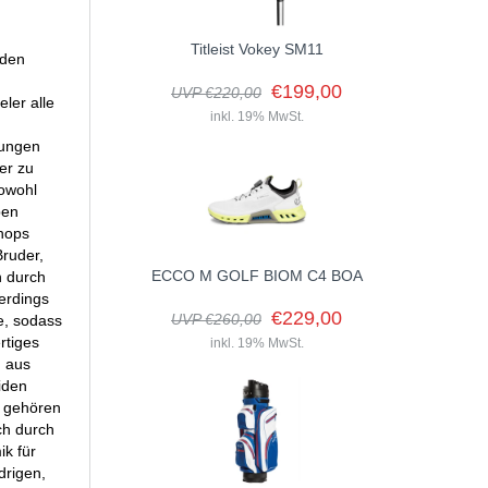
Titleist Vokey SM11
 den
€199,00
UVP €220,00
ler alle
inkl. 19% MwSt.
fungen
er zu
sowohl
ben
Shops
Bruder,
ECCO M GOLF BIOM C4 BOA
h durch
lerdings
€229,00
UVP €260,00
te, sodass
rtiges
inkl. 19% MwSt.
n aus
iden
n gehören
ch durch
k für
drigen,