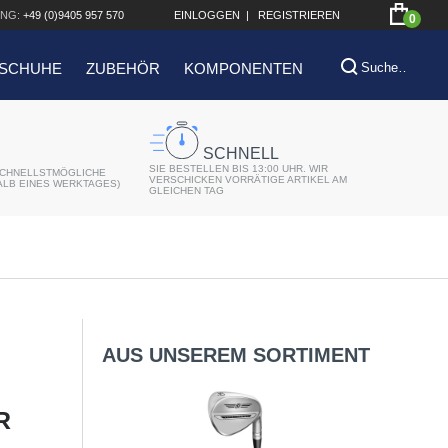
NG:
+49 (0)9405 957 570
EINLOGGEN
|
REGISTRIEREN
0
SCHUHE
ZUBEHÖR
KOMPONENTEN
SCHNELL
SIE BESTELLEN BIS 13:00 UHR. WIR
CHNELLSTMÖGLICHE
VERSCHICKEN VORRÄTIGE ARTIKEL AM
ALB EINES WERKTAGES)
GLEICHEN TAG
AUS UNSEREM SORTIMENT
R