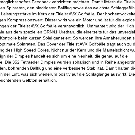
möglichst softes Feedback verzichten möchten. Damit liefern die Titlei
ten Spinraten, den niedrigsten Ballflug sowie das weichste Schlaggefüh
eistungsstärke im Kern der Titleist AVX Golfbälle. Der hochentwickelt
gen Kompressionswert. Dieser wirkt wie ein Motor und ist für die explos
gen der Titleist AVX Golfbälle verantwortlich. Ummantelt wird der Hig
hale aus dem speziellen GRN41 Urethan, die einerseits für das unvergle
e Kontrolle beim kurzen Spiel generiert. So werden Ihre Annäherungen s
timale Spinraten. Das Cover der Titleist AVX Golfbälle trägt auch zu 
ung des High Speed Cores. Nicht nur der Kern und die Mantelschicht w
esign der Dimples handelt es sich um eine Neuheit, die genau auf die
rde. Die 352 Tetraeder Dimples wurden sphärisch und in Reihe angeord
, bohrenden Ballflug und eine verbesserte Stabilität. Damit halten die 
 der Luft, was sich wiederum positiv auf die Schlaglänge auswirkt. Die T
uchtenden Gelbton erhältlich.