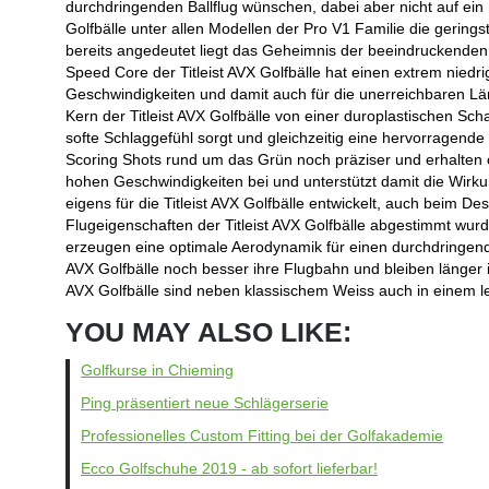
durchdringenden Ballflug wünschen, dabei aber nicht auf ein 
Golfbälle unter allen Modellen der Pro V1 Familie die gerings
bereits angedeutet liegt das Geheimnis der beeindruckenden L
Speed Core der Titleist AVX Golfbälle hat einen extrem niedri
Geschwindigkeiten und damit auch für die unerreichbaren Län
Kern der Titleist AVX Golfbälle von einer duroplastischen Sc
softe Schlaggefühl sorgt und gleichzeitig eine hervorragend
Scoring Shots rund um das Grün noch präziser und erhalten op
hohen Geschwindigkeiten bei und unterstützt damit die Wirk
eigens für die Titleist AVX Golfbälle entwickelt, auch beim D
Flugeigenschaften der Titleist AVX Golfbälle abgestimmt wu
erzeugen eine optimale Aerodynamik für einen durchdringenden
AVX Golfbälle noch besser ihre Flugbahn und bleiben länger in
AVX Golfbälle sind neben klassischem Weiss auch in einem le
YOU MAY ALSO LIKE:
Golfkurse in Chieming
Ping präsentiert neue Schlägerserie
Professionelles Custom Fitting bei der Golfakademie
Ecco Golfschuhe 2019 - ab sofort lieferbar!