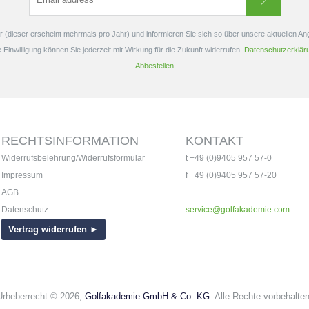
 (dieser erscheint mehrmals pro Jahr) und informieren Sie sich so über unsere aktuellen A
e Einwilligung können Sie jederzeit mit Wirkung für die Zukunft widerrufen.
Datenschutzerklär
Abbestellen
RECHTSINFORMATION
KONTAKT
Widerrufsbelehrung/Widerrufsformular
t +49 (0)9405 957 57-0
Impressum
f +49 (0)9405 957 57-20
AGB
Datenschutz
service@golfakademie.com
Vertrag widerrufen ►
Urheberrecht © 2026,
Golfakademie GmbH & Co. KG
. Alle Rechte vorbehalten