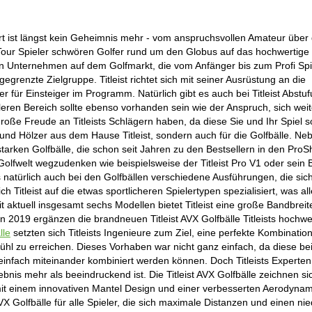
ört ist längst kein Geheimnis mehr - vom anspruchsvollen Amateur über
 Tour Spieler schwören Golfer rund um den Globus auf das hochwertige
n Unternehmen auf dem Golfmarkt, die vom Anfänger bis zum Profi Spie
gegrenzte Zielgruppe. Titleist richtet sich mit seiner Ausrüstung an die
r für Einsteiger im Programm. Natürlich gibt es auch bei Titleist Abstu
ren Bereich sollte ebenso vorhanden sein wie der Anspruch, sich weit
roße Freude an Titleists Schlägern haben, da diese Sie und Ihr Spiel 
en und Hölzer aus dem Hause Titleist, sondern auch für die Golfbälle. Ne
sstarken Golfbälle, die schon seit Jahren zu den Bestsellern in den Pro
olfwelt wegzudenken wie beispielsweise der Titleist Pro V1 oder sein 
es natürlich auch bei den Golfbällen verschiedene Ausführungen, die sic
 Titleist auf die etwas sportlicheren Spielertypen spezialisiert, was al
Mit aktuell insgesamt sechs Modellen bietet Titleist eine große Bandbrei
son 2019 ergänzen die brandneuen Titleist AVX Golfbälle Titleists hochwe
lle
setzten sich Titleists Ingenieure zum Ziel, eine perfekte Kombinatio
hl zu erreichen. Dieses Vorhaben war nicht ganz einfach, da diese be
einfach miteinander kombiniert werden können. Doch Titleists Experte
nis mehr als beeindruckend ist. Die Titleist AVX Golfbälle zeichnen si
 einem innovativen Mantel Design und einer verbesserten Aerodynami
AVX Golfbälle für alle Spieler, die sich maximale Distanzen und einen nie