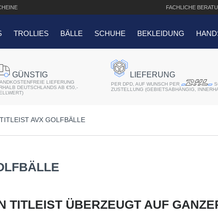
HEINE
FACHLICHE
BERATU
S
TROLLIES
BÄLLE
SCHUHE
BEKLEIDUNG
HAND
SUCHANFRAGEN
GÜNSTIG
LIEFERUNG
ANDKOSTENFREIE LIEFERUNG
er 2018
PER DPD, AUF WUNSCH PER
S
ERHALB DEUTSCHLANDS AB €50,-
ZUSTELLUNG (GEBIETSABHÄNGIG, INNERH
ELLWERT)
r
TITLEIST AVX GOLFBÄLLE
atis Schriftaufdruck
f QO14 Sport Cartbag
OLFBÄLLE
 TITLEIST ÜBERZEUGT AUF GANZE