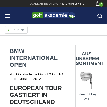
FACHLICHE
BERATUNG:
+49 (0)9405 957 570
0
Zurück
BMW
Bridgestone JGR Driver 2018
AUS
INTERNATIONAL
UNSEREM
Cobra King F8+ Driver
SORTIMENT
OPEN
Titleist Pro V1x mit gratis Schriftaufdruck
Von Golfakademie GmbH & Co. KG
Bennington Waterproof QO14 Sport Cartbag
Juni 22, 2012
EUROPEAN TOUR
GASTIERT IN
Titleist Vokey
SM11
DEUTSCHLAND