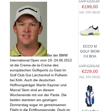
UVP €220,00
€199,00
inkl. 19% MwSt.
SHOP
GOLFSCHLÄGER
BAGS
DRIVER
ECCO M
TROLLIES
CARTBAGS
FAIRWAYHÖLZER
GOLF BIOM
BÄLLE
Bei der BMW
PUSH- & PULLTROLLIES
STANDBAGS
EISENSÄTZE
C4 BOA
International Open vom 19.-24.06.2012
SCHUHE
GOLFBÄLLE
ELEKTROTROLLIES
TRAVELBAGS
WEDGES
ist die Creme-de-la-Creme des
UVP €260,00
BEKLEIDUNG
europäischen Golfsports zu Gast im
HERREN GOLFSCHUHE
LOGOBÄLLE
TROLLEY ZUBEHÖR
€229,00
SONSTIGE BAGS
HYBRIDS
Golf Club Gut Lärchenhof in Pulheim
HANDSCHUHE
inkl. 19% MwSt.
HERREN
DAMEN GOLFSCHUHE
DRIVING EISEN
bei Köln. Auch die deutschen
ZUBEHÖR
Hoffnungsträger Martin Kaymer und
HERREN GOLFHANDSCHUHE
DAMEN
KINDER GOLFSCHUHE
PUTTER
Marcel Siem sind an diesem
KOMPONENTEN
ENTFERNUNGSMESSER
DAMEN GOLFHANDSCHUHE
CAPS
KINDER GOLFSCHLÄGER
Wochenende mit von der Partie. Die
GUTSCHEINE
beiden starteten am gestrigen
GRIFFE
REGENSCHIRME
KINDER GOLFHANDSCHUHE
GÜRTEL & SOCKEN
KOMPLETTSETS
Donnerstag sogar im gemeinsamen
SALE
GUTSCHEINE
HANDTÜCHER
Flight in die Eröffnungsrunde. Doch im
HEADS