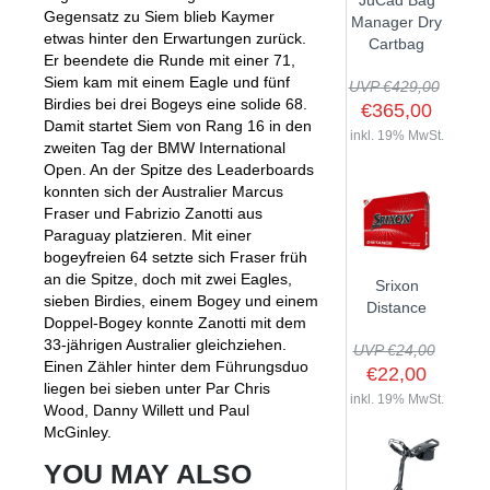
JuCad Bag
Gegensatz zu Siem blieb Kaymer
GOLFSCHLÄGER
ACCESSOIRES
Manager Dry
SHAFTS
EVENTS
etwas hinter den Erwartungen zurück.
Cartbag
BAGS
TRAININGSHILFEN
Er beendete die Runde mit einer 71,
DEMOSCHLÄGER
GOLFKURSE
Siem kam mit einem Eagle und fünf
TROLLIES
UVP €429,00
MONTAGE
EVENTS
Birdies bei drei Bogeys eine solide 68.
€365,00
BÄLLE
Damit startet Siem von Rang 16 in den
ANFRAGE
inkl. 19% MwSt.
zweiten Tag der BMW International
SCHUHE
GUTSCHEINE
Open. An der Spitze des Leaderboards
BEKLEIDUNG
konnten sich der Australier Marcus
Fraser und Fabrizio Zanotti aus
HANDSCHUHE
Paraguay platzieren. Mit einer
ZUBEHÖR
bogeyfreien 64 setzte sich Fraser früh
an die Spitze, doch mit zwei Eagles,
Srixon
sieben Birdies, einem Bogey und einem
Distance
Doppel-Bogey konnte Zanotti mit dem
33-jährigen Australier gleichziehen.
UVP €24,00
Einen Zähler hinter dem Führungsduo
€22,00
liegen bei sieben unter Par Chris
inkl. 19% MwSt.
Wood, Danny Willett und Paul
McGinley.
YOU MAY ALSO