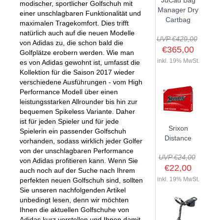
JuCad Bag
modischer, sportlicher Golfschuh mit
GOLFSCHLÄGER
ACCESSOIRES
Manager Dry
SHAFTS
einer unschlagbaren Funktionalität und
EVENTS
Cartbag
maximalen Tragekomfort. Dies trifft
BAGS
TRAININGSHILFEN
DEMOSCHLÄGER
GOLFKURSE
natürlich auch auf die neuen Modelle
TROLLIES
UVP €429,00
MONTAGE
von Adidas zu, die schon bald die
EVENTS
€365,00
Golfplätze erobern werden. Wie man
BÄLLE
ANFRAGE
inkl. 19% MwSt.
es von Adidas gewohnt ist, umfasst die
SCHUHE
Kollektion für die Saison 2017 wieder
GUTSCHEINE
verschiedene Ausführungen - vom High
BEKLEIDUNG
Performance Modell über einen
HANDSCHUHE
leistungsstarken Allrounder bis hin zur
bequemen Spikeless Variante. Daher
ZUBEHÖR
ist für jeden Spieler und für jede
Srixon
Spielerin ein passender Golfschuh
Distance
vorhanden, sodass wirklich jeder Golfer
von der unschlagbaren Performance
UVP €24,00
von Adidas profitieren kann. Wenn Sie
€22,00
auch noch auf der Suche nach Ihrem
inkl. 19% MwSt.
perfekten neuen Golfschuh sind, sollten
Sie unseren nachfolgenden Artikel
unbedingt lesen, denn wir möchten
Ihnen die aktuellen Golfschuhe von
Adidas kurz vorstellen und Ihnen damit