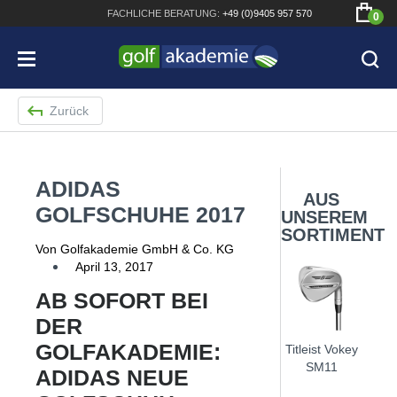
FACHLICHE
BERATUNG:
+49 (0)9405 957 570
0
Zurück
ADIDAS
Bridgestone JGR Driver 2018
AUS
GOLFSCHUHE 2017
UNSEREM
Cobra King F8+ Driver
SORTIMENT
Von Golfakademie GmbH & Co. KG
Titleist Pro V1x mit gratis Schriftaufdruck
April 13, 2017
Bennington Waterproof QO14 Sport Cartbag
AB SOFORT BEI
DER
GOLFAKADEMIE:
Titleist Vokey
SM11
ADIDAS NEUE