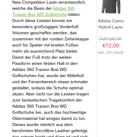
New Competition Lasts verantwortlich,
welche die Basis der
Adidas 360
Traxion Boa WD Golfschuhe
bilden.
Durch diese Leisten konnte ein
Adidas Camo
besonders großzügiges Vorderfuß
Hybrid Layer
Volumen geschaffen werden, das
zusammen mit der runden Zehenkappe
UVP €80,00
auch für Spieler mit breiten Füßen
€72,00
mehr als ausreichend Platz bietet.
inkl. 19% MwSt.
Damit der Fuß trotz der weiten
Passform einen festen Halt in den
Adidas 360 Traxion Boa WD
Golfschuhen hat, wurde der Mittelfuß
und der Fersenbereich etwas schmaler
gestaltet, sodass die Schuhe optimal
sitzen. Aber nicht nur die Leisten tragen
zum fantastischen Tragekomfort der
Adidas 360 Traxion Boa WD
Golfschuhe bei, auch das hochwertige
Obermaterial hat einiges damit zu tun.
Dieses wurde nämlich aus dem
berühmten Microfibre Leather gefertigt,
das extrem leicht und dünn ist und sich