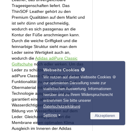
Trageeigenschaften liefert. Das
ThinSOF Leather gehört zu den
Premium Qualitäten auf dem Markt und
ist sehr dünn und geschmeidig,
wodurch es sich passgenau an die
Kontur der Füße anschmiegen kann.
Durch die weiche Griffigkeit und die
feinnarbige Struktur sieht man dem
Leder seine Wertigkeit auch an,
wodurch die
Adidas adiPure Classic
Golfschuhe
noch edler wirken. Um das
🍪
Leder zu schützen und den Adidas
Webseite Cookies
adiPure Classic Golfschuhen eine hohe
Wir nutzen auf dieser Webseite Cookies 🍪
Funktionalität zu verleihen wurde das
zur optimierten Darstellung sowie zur
Obermaterial mit der ClimaProof
statistischen Auswertung. Informationen
Technologie ausgestattet. Diese
hierüber und zu Ihrem Widerspruchsrecht
garantiert eine absolute
entnehmen Sie bitte unserer
Wasserdichtigkeit und verhindert die
Datenschutzerklärung
Bildung von Wasserflecken auf dem
Settings
Akzeptieren
Leder. Gleichzeitig generiert die
Membrane einen optimalen Klima
Necessary
Name
Provider
Ausgleich im Inneren der Adidas
Statistics