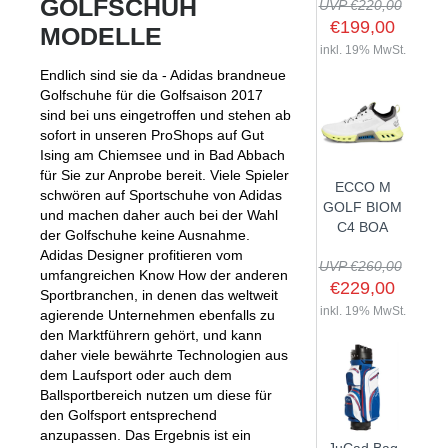
GOLFSCHUH
UVP €220,00
€199,00
MODELLE
inkl. 19% MwSt.
Endlich sind sie da - Adidas brandneue
SHOP
Golfschuhe für die Golfsaison 2017
sind bei uns eingetroffen und stehen ab
GOLFSCHLÄGER
sofort in unseren ProShops auf Gut
Ising am Chiemsee und in Bad Abbach
BAGS
DRIVER
für Sie zur Anprobe bereit. Viele Spieler
ECCO M
TROLLIES
CARTBAGS
schwören auf Sportschuhe von Adidas
FAIRWAYHÖLZER
GOLF BIOM
und machen daher auch bei der Wahl
BÄLLE
PUSH- & PULLTROLLIES
STANDBAGS
EISENSÄTZE
C4 BOA
der Golfschuhe keine Ausnahme.
SCHUHE
GOLFBÄLLE
Adidas Designer profitieren vom
ELEKTROTROLLIES
TRAVELBAGS
WEDGES
UVP €260,00
umfangreichen Know How der anderen
BEKLEIDUNG
HERREN GOLFSCHUHE
LOGOBÄLLE
TROLLEY ZUBEHÖR
€229,00
SONSTIGE BAGS
HYBRIDS
Sportbranchen, in denen das weltweit
HANDSCHUHE
inkl. 19% MwSt.
HERREN
agierende Unternehmen ebenfalls zu
DAMEN GOLFSCHUHE
DRIVING EISEN
den Marktführern gehört, und kann
ZUBEHÖR
HERREN GOLFHANDSCHUHE
DAMEN
KINDER GOLFSCHUHE
PUTTER
daher viele bewährte Technologien aus
KOMPONENTEN
ENTFERNUNGSMESSER
dem Laufsport oder auch dem
DAMEN GOLFHANDSCHUHE
CAPS
KINDER GOLFSCHLÄGER
Ballsportbereich nutzen um diese für
GUTSCHEINE
GRIFFE
REGENSCHIRME
KINDER GOLFHANDSCHUHE
GÜRTEL & SOCKEN
KOMPLETTSETS
den Golfsport entsprechend
SALE
GUTSCHEINE
anzupassen. Das Ergebnis ist ein
HANDTÜCHER
HEADS