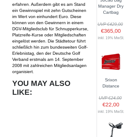
JuCad Bag
erfahren. Außerdem gibt es am Stand
GOLFSCHLÄGER
ACCESSOIRES
Manager Dry
SHAFTS
EVENTS
ein Gewinnspiel mit zehn Gutscheinen
Cartbag
BAGS
TRAININGSHILFEN
im Wert von einhundert Euro. Diese
DEMOSCHLÄGER
GOLFKURSE
können von den Gewinnern in einem
TROLLIES
UVP €429,00
MONTAGE
EVENTS
DGV-Mitgliedsclub für Schnupperkurse,
€365,00
BÄLLE
Platzreife-Kurse oder Mitgliedschaften
ANFRAGE
inkl. 19% MwSt.
eingelöst werden. Die Städtetour führt
SCHUHE
GUTSCHEINE
schließlich hin zum bundesweiten Golf-
BEKLEIDUNG
Erlebnistag, den der Deutsche Golf
Verband erstmals am 14. September
HANDSCHUHE
2008 mit zahlreichen Mitgliedsanlagen
ZUBEHÖR
organisiert.
Srixon
YOU MAY ALSO
Distance
LIKE:
UVP €24,00
€22,00
inkl. 19% MwSt.