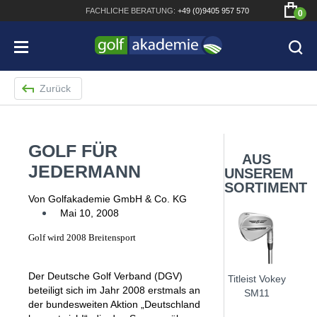
FACHLICHE
BERATUNG:
+49 (0)9405 957 570
0
Zurück
GOLF FÜR
Bridgestone JGR Driver 2018
AUS
JEDERMANN
UNSEREM
Cobra King F8+ Driver
SORTIMENT
Von Golfakademie GmbH & Co. KG
Titleist Pro V1x mit gratis Schriftaufdruck
Mai 10, 2008
Bennington Waterproof QO14 Sport Cartbag
Golf wird 2008 Breitensport
Der Deutsche Golf Verband (DGV)
Titleist Vokey
beteiligt sich im Jahr 2008 erstmals an
SM11
der bundesweiten Aktion „Deutschland