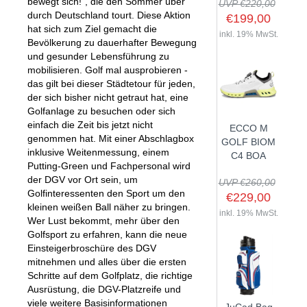
bewegt sich!“, die den Sommer über
UVP €220,00
durch Deutschland tourt. Diese Aktion
€199,00
hat sich zum Ziel gemacht die
inkl. 19% MwSt.
Bevölkerung zu dauerhafter Bewegung
SHOP
und gesunder Lebensführung zu
mobilisieren. Golf mal ausprobieren -
das gilt bei dieser Städtetour für jeden,
GOLFSCHLÄGER
der sich bisher nicht getraut hat, eine
BAGS
Golfanlage zu besuchen oder sich
DRIVER
einfach die Zeit bis jetzt nicht
ECCO M
TROLLIES
CARTBAGS
FAIRWAYHÖLZER
genommen hat. Mit einer Abschlagbox
GOLF BIOM
BÄLLE
inklusive Weitenmessung, einem
PUSH- & PULLTROLLIES
STANDBAGS
EISENSÄTZE
C4 BOA
Putting-Green und Fachpersonal wird
SCHUHE
GOLFBÄLLE
ELEKTROTROLLIES
TRAVELBAGS
WEDGES
der DGV vor Ort sein, um
UVP €260,00
BEKLEIDUNG
Golfinteressenten den Sport um den
HERREN GOLFSCHUHE
LOGOBÄLLE
TROLLEY ZUBEHÖR
€229,00
SONSTIGE BAGS
HYBRIDS
kleinen weißen Ball näher zu bringen.
HANDSCHUHE
inkl. 19% MwSt.
HERREN
DAMEN GOLFSCHUHE
DRIVING EISEN
Wer Lust bekommt, mehr über den
ZUBEHÖR
Golfsport zu erfahren, kann die neue
HERREN GOLFHANDSCHUHE
DAMEN
KINDER GOLFSCHUHE
PUTTER
Einsteigerbroschüre des DGV
KOMPONENTEN
ENTFERNUNGSMESSER
DAMEN GOLFHANDSCHUHE
CAPS
KINDER GOLFSCHLÄGER
mitnehmen und alles über die ersten
GUTSCHEINE
Schritte auf dem Golfplatz, die richtige
GRIFFE
REGENSCHIRME
KINDER GOLFHANDSCHUHE
GÜRTEL & SOCKEN
KOMPLETTSETS
Ausrüstung, die DGV-Platzreife und
SALE
GUTSCHEINE
HANDTÜCHER
viele weitere Basisinformationen
HEADS