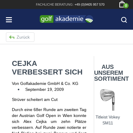
FACHLICHE
BERATUNG:
+49 (0)9405 957 570
0
Zurück
CEJKA
Bridgestone JGR Driver 2018
AUS
VERBESSERT SICH
UNSEREM
Cobra King F8+ Driver
SORTIMENT
Von Golfakademie GmbH & Co. KG
Titleist Pro V1x mit gratis Schriftaufdruck
September 19, 2009
Bennington Waterproof QO14 Sport Cartbag
Strüver scheitert am Cut
Durch eine 68er Runde am zweiten Tag
der Austrian Golf Open in Wien konnte
Titleist Vokey
sich Alex Cejka um zehn Plätze
SM11
verbessern. Auf Runde zwei notierte er