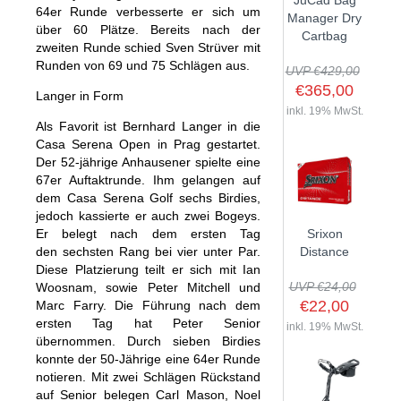
JuCad Bag
64er Runde verbesserte er sich um
GOLFSCHLÄGER
ACCESSOIRES
Manager Dry
SHAFTS
über 60 Plätze. Bereits nach der
EVENTS
Cartbag
BAGS
TRAININGSHILFEN
zweiten Runde schied Sven Strüver mit
DEMOSCHLÄGER
GOLFKURSE
Runden von 69 und 75 Schlägen aus.
TROLLIES
UVP €429,00
MONTAGE
EVENTS
€365,00
Langer in Form
BÄLLE
ANFRAGE
inkl. 19% MwSt.
SCHUHE
Als Favorit ist Bernhard Langer in die
GUTSCHEINE
Casa Serena Open in Prag gestartet.
BEKLEIDUNG
Der 52-jährige Anhausener spielte eine
67er Auftaktrunde. Ihm gelangen auf
HANDSCHUHE
dem Casa Serena Golf sechs Birdies,
ZUBEHÖR
jedoch kassierte er auch zwei Bogeys.
Er belegt nach dem ersten Tag
Srixon
den sechsten Rang bei vier unter Par.
Distance
Diese Platzierung teilt er sich mit Ian
UVP €24,00
Woosnam, sowie Peter Mitchell und
€22,00
Marc Farry. Die Führung nach dem
ersten Tag hat Peter Senior
inkl. 19% MwSt.
übernommen. Durch sieben Birdies
konnte der 50-Jährige eine 64er Runde
notieren. Mit zwei Schlägen Rückstand
auf Senior belegen Carl Mason, Noel