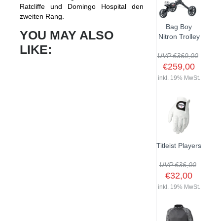
Ratcliffe und Domingo Hospital den
zweiten Rang.
Bag Boy
YOU MAY ALSO
Nitron Trolley
LIKE:
UVP €369,00
€259,00
inkl. 19% MwSt.
Titleist Players
UVP €36,00
€32,00
inkl. 19% MwSt.