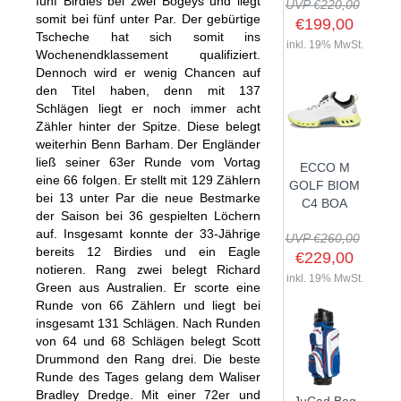
fünf Birdies bei zwei Bogeys und liegt
UVP €220,00
somit bei fünf unter Par. Der gebürtige
€199,00
Tscheche hat sich somit ins
inkl. 19% MwSt.
Wochenendklassement qualifiziert.
Dennoch wird er wenig Chancen auf
SHOP
den Titel haben, denn mit 137
Schlägen liegt er noch immer acht
GOLFSCHLÄGER
Zähler hinter der Spitze. Diese belegt
weiterhin Benn Barham. Der Engländer
BAGS
DRIVER
ließ seiner 63er Runde vom Vortag
ECCO M
TROLLIES
CARTBAGS
FAIRWAYHÖLZER
eine 66 folgen. Er stellt mit 129 Zählern
GOLF BIOM
bei 13 unter Par die neue Bestmarke
BÄLLE
PUSH- & PULLTROLLIES
STANDBAGS
EISENSÄTZE
C4 BOA
der Saison bei 36 gespielten Löchern
SCHUHE
GOLFBÄLLE
ELEKTROTROLLIES
TRAVELBAGS
WEDGES
auf. Insgesamt konnte der 33-Jährige
UVP €260,00
bereits 12 Birdies und ein Eagle
BEKLEIDUNG
HERREN GOLFSCHUHE
LOGOBÄLLE
TROLLEY ZUBEHÖR
€229,00
SONSTIGE BAGS
HYBRIDS
notieren. Rang zwei belegt Richard
HANDSCHUHE
inkl. 19% MwSt.
HERREN
DAMEN GOLFSCHUHE
DRIVING EISEN
Green aus Australien. Er scorte eine
Runde von 66 Zählern und liegt bei
ZUBEHÖR
HERREN GOLFHANDSCHUHE
DAMEN
KINDER GOLFSCHUHE
PUTTER
insgesamt 131 Schlägen. Nach Runden
KOMPONENTEN
ENTFERNUNGSMESSER
DAMEN GOLFHANDSCHUHE
CAPS
von 64 und 68 Schlägen belegt Scott
KINDER GOLFSCHLÄGER
Drummond den Rang drei. Die beste
GUTSCHEINE
GRIFFE
REGENSCHIRME
KINDER GOLFHANDSCHUHE
GÜRTEL & SOCKEN
KOMPLETTSETS
Runde des Tages gelang dem Waliser
SALE
GUTSCHEINE
HANDTÜCHER
Bradley Dredge. Mit einer 72er und
HEADS