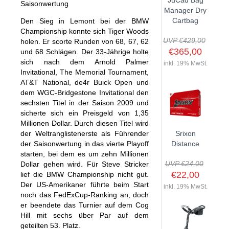
JuCad Bag
Saisonwertung
GOLFSCHLÄGER
ACCESSOIRES
Manager Dry
SHAFTS
EVENTS
Cartbag
Den Sieg in Lemont bei der BMW
BAGS
TRAININGSHILFEN
DEMOSCHLÄGER
Championship konnte sich Tiger Woods
GOLFKURSE
TROLLIES
UVP €429,00
holen. Er scorte Runden von 68, 67, 62
MONTAGE
EVENTS
€365,00
und 68 Schlägen. Der 33-Jährige holte
BÄLLE
sich nach dem Arnold Palmer
ANFRAGE
inkl. 19% MwSt.
SCHUHE
Invitational, The Memorial Tournament,
GUTSCHEINE
AT&T National, de4r Buick Open und
BEKLEIDUNG
dem WGC-Bridgestone Invitational den
sechsten Titel in der Saison 2009 und
HANDSCHUHE
sicherte sich ein Preisgeld von 1,35
ZUBEHÖR
Millionen Dollar. Durch diesen Titel wird
der Weltranglistenerste als Führender
Srixon
der Saisonwertung in das vierte Playoff
Distance
starten, bei dem es um zehn Millionen
UVP €24,00
Dollar gehen wird. Für Steve Stricker
€22,00
lief die BMW Championship nicht gut.
Der US-Amerikaner führte beim Start
inkl. 19% MwSt.
noch das FedExCup-Ranking an, doch
er beendete das Turnier auf dem Cog
Hill mit sechs über Par auf dem
geteilten 53. Platz.