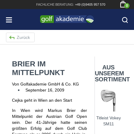
FACHLICHE
BERATUNG:
+49 (0)9405 957 570
0
Zurück
BRIER IM
Bridgestone JGR Driver 2018
AUS
MITTELPUNKT
UNSEREM
Cobra King F8+ Driver
SORTIMENT
Von Golfakademie GmbH & Co. KG
Titleist Pro V1x mit gratis Schriftaufdruck
September 16, 2009
Bennington Waterproof QO14 Sport Cartbag
Cejka geht in Wien an den Start
In Wien wird Markus Brier der
Mittelpunkt der Austrian Golf Open
Titleist Vokey
sein. Der 41-Jährige hatte seinen
SM11
größten Erfolg auf dem Golf Club