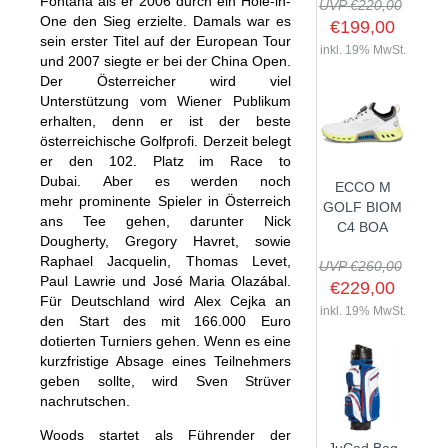
Fontana als er 2006 durch ein Hole-in-
UVP €220,00
One den Sieg erzielte. Damals war es
€199,00
sein erster Titel auf der European Tour
inkl. 19% MwSt.
und 2007 siegte er bei der China Open.
Der Österreicher wird viel
SHOP
Unterstützung vom Wiener Publikum
erhalten, denn er ist der beste
GOLFSCHLÄGER
österreichische Golfprofi. Derzeit belegt
er den 102. Platz im Race to
BAGS
DRIVER
Dubai. Aber es werden noch
ECCO M
TROLLIES
CARTBAGS
FAIRWAYHÖLZER
mehr prominente Spieler in Österreich
GOLF BIOM
ans Tee gehen, darunter Nick
BÄLLE
PUSH- & PULLTROLLIES
STANDBAGS
EISENSÄTZE
C4 BOA
Dougherty, Gregory Havret, sowie
SCHUHE
GOLFBÄLLE
ELEKTROTROLLIES
TRAVELBAGS
WEDGES
Raphael Jacquelin, Thomas Levet,
UVP €260,00
Paul Lawrie und José Maria Olazábal.
BEKLEIDUNG
HERREN GOLFSCHUHE
LOGOBÄLLE
TROLLEY ZUBEHÖR
€229,00
SONSTIGE BAGS
HYBRIDS
Für Deutschland wird Alex Cejka an
HANDSCHUHE
inkl. 19% MwSt.
HERREN
DAMEN GOLFSCHUHE
DRIVING EISEN
den Start des mit 166.000 Euro
dotierten Turniers gehen. Wenn es eine
ZUBEHÖR
HERREN GOLFHANDSCHUHE
DAMEN
KINDER GOLFSCHUHE
PUTTER
kurzfristige Absage eines Teilnehmers
KOMPONENTEN
ENTFERNUNGSMESSER
DAMEN GOLFHANDSCHUHE
CAPS
geben sollte, wird Sven Strüver
KINDER GOLFSCHLÄGER
nachrutschen.
GUTSCHEINE
GRIFFE
REGENSCHIRME
KINDER GOLFHANDSCHUHE
GÜRTEL & SOCKEN
KOMPLETTSETS
SALE
GUTSCHEINE
Woods startet als Führender der
HANDTÜCHER
HEADS