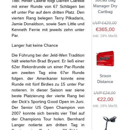
JuCad Bag
Titel. Hinter Lawrie folgt Darren Clareke
GOLFSCHLÄGER
ACCESSOIRES
Manager Dry
mit einer Runde von 67 Schlägen bei
SHAFTS
EVENTS
Cartbag
elf unter Par auf dem dritten Platz. Den
BAGS
TRAININGSHILFEN
DEMOSCHLÄGER
vierten Rang belegen Terry Pilkadaris,
GOLFKURSE
TROLLIES
UVP €429,00
MONTAGE
Jamie Donaldson, sowie Sam Little und
EVENTS
€365,00
Kenneth Ferrie mit jeweils zehn unter
BÄLLE
Par.
ANFRAGE
inkl. 19% MwSt.
SCHUHE
GUTSCHEINE
Langer hat keine Chance
BEKLEIDUNG
Die Führung bei der Jeld-Wen Tradition
HANDSCHUHE
hält wieterhin Brad Bryant. Er ließ einer
62er Rekordrunde un einer Par-Runde
ZUBEHÖR
am zweiten Tag eine 67er Runde
Srixon
folgen. der Amerikaner konnte eine
Distance
Runde mit fünf Birdies zu 15 unter Par
notieren. In dieser Saison war siene
UVP €24,00
beste Platzierung der vierte Rang bei
€22,00
der Dick's Sporting Good Open im Juni.
inkl. 19% MwSt.
Der Senior US Open Champion von
2007 konnte sich bereits vier Titel auf
der Champions Tour holen. Bernhard
Langer notierte am dritten Tag in