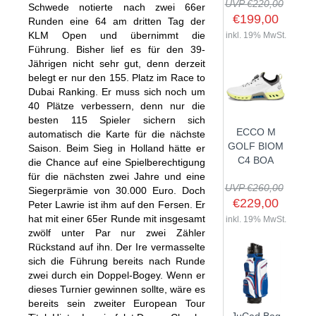
UVP €220,00
Schwede notierte nach zwei 66er
€199,00
Runden eine 64 am dritten Tag der
KLM Open und übernimmt die
inkl. 19% MwSt.
Führung. Bisher lief es für den 39-
SHOP
Jährigen nicht sehr gut, denn derzeit
belegt er nur den 155. Platz im Race to
Dubai Ranking. Er muss sich noch um
GOLFSCHLÄGER
40 Plätze verbessern, denn nur die
BAGS
DRIVER
besten 115 Spieler sichern sich
ECCO M
automatisch die Karte für die nächste
TROLLIES
CARTBAGS
FAIRWAYHÖLZER
GOLF BIOM
Saison. Beim Sieg in Holland hätte er
BÄLLE
PUSH- & PULLTROLLIES
STANDBAGS
EISENSÄTZE
C4 BOA
die Chance auf eine Spielberechtigung
für die nächsten zwei Jahre und eine
SCHUHE
GOLFBÄLLE
ELEKTROTROLLIES
TRAVELBAGS
WEDGES
UVP €260,00
Siegerprämie von 30.000 Euro. Doch
BEKLEIDUNG
HERREN GOLFSCHUHE
LOGOBÄLLE
TROLLEY ZUBEHÖR
€229,00
SONSTIGE BAGS
HYBRIDS
Peter Lawrie ist ihm auf den Fersen. Er
hat mit einer 65er Runde mit insgesamt
HANDSCHUHE
inkl. 19% MwSt.
HERREN
DAMEN GOLFSCHUHE
DRIVING EISEN
zwölf unter Par nur zwei Zähler
ZUBEHÖR
HERREN GOLFHANDSCHUHE
DAMEN
KINDER GOLFSCHUHE
Rückstand auf ihn. Der Ire vermasselte
PUTTER
sich die Führung bereits nach Runde
KOMPONENTEN
ENTFERNUNGSMESSER
DAMEN GOLFHANDSCHUHE
CAPS
KINDER GOLFSCHLÄGER
zwei durch ein Doppel-Bogey. Wenn er
GUTSCHEINE
GRIFFE
REGENSCHIRME
KINDER GOLFHANDSCHUHE
GÜRTEL & SOCKEN
dieses Turnier gewinnen sollte, wäre es
KOMPLETTSETS
bereits sein zweiter European Tour
SALE
GUTSCHEINE
HANDTÜCHER
HEADS