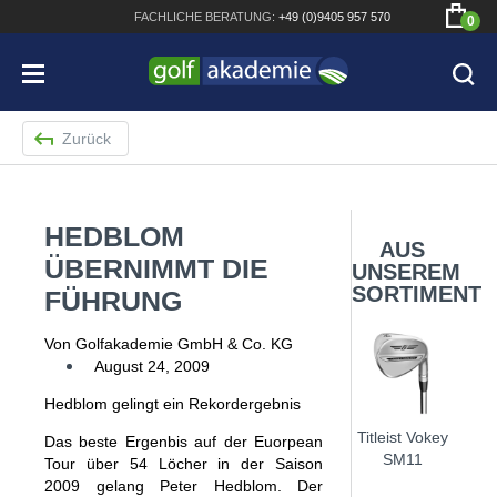
FACHLICHE
BERATUNG:
+49 (0)9405 957 570
0
Zurück
HEDBLOM
Bridgestone JGR Driver 2018
AUS
ÜBERNIMMT DIE
UNSEREM
Cobra King F8+ Driver
SORTIMENT
FÜHRUNG
Titleist Pro V1x mit gratis Schriftaufdruck
Von Golfakademie GmbH & Co. KG
Bennington Waterproof QO14 Sport Cartbag
August 24, 2009
Hedblom gelingt ein Rekordergebnis
Titleist Vokey
Das beste Ergenbis auf der Euorpean
SM11
Tour über 54 Löcher in der Saison
2009 gelang Peter Hedblom. Der