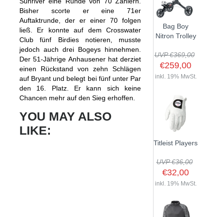
Sunriver eine Runde von 70 Zählern.
Bisher scorte er eine 71er
Auftaktrunde, der er einer 70 folgen
Bag Boy
ließ. Er konnte auf dem Crosswater
Nitron Trolley
Club fünf Birdies notieren, musste
jedoch auch drei Bogeys hinnehmen.
UVP €369,00
Der 51-Jährige Anhausener hat derziet
€259,00
einen Rückstand von zehn Schlägen
inkl. 19% MwSt.
auf Bryant und belegt bei fünf unter Par
den 16. Platz. Er kann sich keine
Chancen mehr auf den Sieg erhoffen.
YOU MAY ALSO
LIKE:
Titleist Players
UVP €36,00
€32,00
inkl. 19% MwSt.