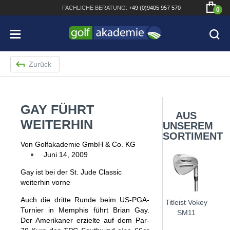
FACHLICHE
BERATUNG:
+49 (0)9405 957 570
0
Zurück
GAY FÜHRT
Bridgestone JGR Driver 2018
AUS
WEITERHIN
UNSEREM
Cobra King F8+ Driver
SORTIMENT
Von Golfakademie GmbH & Co. KG
Titleist Pro V1x mit gratis Schriftaufdruck
Juni 14, 2009
Bennington Waterproof QO14 Sport Cartbag
Gay ist bei der St. Jude Classic
weiterhin vorne
Auch die dritte Runde beim US-PGA-
Titleist Vokey
Turnier in Memphis führt Brian Gay.
SM11
Der Amerikaner erzielte auf dem Par-