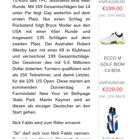
70-Kurs des TPC Southwind eine 66er
UVP €220,00
Runde. Mit 169 Gesamtschlägen bei 14
€199,00
unter Par liegt Gay weiterhin auf dem
inkl. 19% MwSt.
ersten Platz. Nur einen Schlag im
Rückstand folgt Bryce Moder aus den
SHOP
USA mit einer 65er Runde und
insgesamt 135 Schlägen auf dem
GOLFSCHLÄGER
zweiten Platz. Der Australier Robert
Allenby kam mit einer 68 in Klubhaus
BAGS
DRIVER
und verzeichnet 199 Gesamtschläge.
ECCO M
TROLLIES
CARTBAGS
FAIRWAYHÖLZER
Der Gewinner des mit 5,6 Millionen
GOLF BIOM
Dollar dotierten Turniers qualifiziert sich
BÄLLE
PUSH- & PULLTROLLIES
STANDBAGS
EISENSÄTZE
C4 BOA
als 156 Teilnehmer, und damit Letzter,
SCHUHE
GOLFBÄLLE
ELEKTROTROLLIES
TRAVELBAGS
WEDGES
für die 109. US Open. Diese starten am
UVP €260,00
kommenden Donnerstag in
BEKLEIDUNG
HERREN GOLFSCHUHE
LOGOBÄLLE
TROLLEY ZUBEHÖR
€229,00
SONSTIGE BAGS
HYBRIDS
Farmindale/ New Your im Bethpage
HANDSCHUHE
inkl. 19% MwSt.
HERREN
DAMEN GOLFSCHUHE
DRIVING EISEN
State Park. Martin Kaymer wird an
diesen als einziger Deutscher an den
ZUBEHÖR
HERREN GOLFHANDSCHUHE
DAMEN
KINDER GOLFSCHUHE
PUTTER
Start gehen.
KOMPONENTEN
ENTFERNUNGSMESSER
DAMEN GOLFHANDSCHUHE
CAPS
KINDER GOLFSCHLÄGER
Nick Faldo wird zum Ritter ernannt
GUTSCHEINE
GRIFFE
REGENSCHIRME
KINDER GOLFHANDSCHUHE
GÜRTEL & SOCKEN
KOMPLETTSETS
"Sir" darf sich nun Nick Faldo nennen.
SALE
GUTSCHEINE
HANDTÜCHER
HEADS