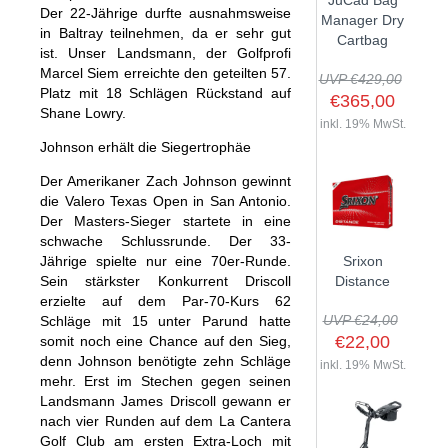
JuCad Bag
Der 22-Jährige durfte ausnahmsweise
GOLFSCHLÄGER
ACCESSOIRES
Manager Dry
SHAFTS
in Baltray teilnehmen, da er sehr gut
EVENTS
Cartbag
BAGS
TRAININGSHILFEN
ist. Unser Landsmann, der Golfprofi
DEMOSCHLÄGER
GOLFKURSE
Marcel Siem erreichte den geteilten 57.
TROLLIES
UVP €429,00
MONTAGE
Platz mit 18 Schlägen Rückstand auf
EVENTS
€365,00
BÄLLE
Shane Lowry.
ANFRAGE
inkl. 19% MwSt.
SCHUHE
Johnson erhält die Siegertrophäe
GUTSCHEINE
BEKLEIDUNG
Der Amerikaner Zach Johnson gewinnt
die Valero Texas Open in San Antonio.
HANDSCHUHE
Der Masters-Sieger startete in eine
ZUBEHÖR
schwache Schlussrunde. Der 33-
Jährige spielte nur eine 70er-Runde.
Srixon
Sein stärkster Konkurrent Driscoll
Distance
erzielte auf dem Par-70-Kurs 62
UVP €24,00
Schläge mit 15 unter Parund hatte
€22,00
somit noch eine Chance auf den Sieg,
denn Johnson benötigte zehn Schläge
inkl. 19% MwSt.
mehr. Erst im Stechen gegen seinen
Landsmann James Driscoll gewann er
nach vier Runden auf dem La Cantera
Golf Club am ersten Extra-Loch mit