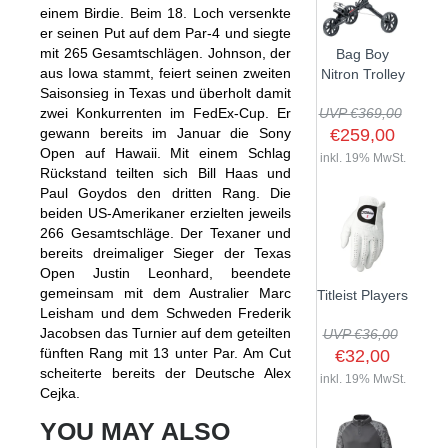
einem Birdie. Beim 18. Loch versenkte
er seinen Put auf dem Par-4 und siegte
mit 265 Gesamtschlägen. Johnson, der
Bag Boy
aus Iowa stammt, feiert seinen zweiten
Nitron Trolley
Saisonsieg in Texas und überholt damit
zwei Konkurrenten im FedEx-Cup. Er
UVP €369,00
gewann bereits im Januar die Sony
€259,00
Open auf Hawaii. Mit einem Schlag
inkl. 19% MwSt.
Rückstand teilten sich Bill Haas und
Paul Goydos den dritten Rang. Die
beiden US-Amerikaner erzielten jeweils
266 Gesamtschläge. Der Texaner und
bereits dreimaliger Sieger der Texas
Open Justin Leonhard, beendete
gemeinsam mit dem Australier Marc
Titleist Players
Leisham und dem Schweden Frederik
Jacobsen das Turnier auf dem geteilten
UVP €36,00
fünften Rang mit 13 unter Par. Am Cut
€32,00
scheiterte bereits der Deutsche Alex
inkl. 19% MwSt.
Cejka.
YOU MAY ALSO