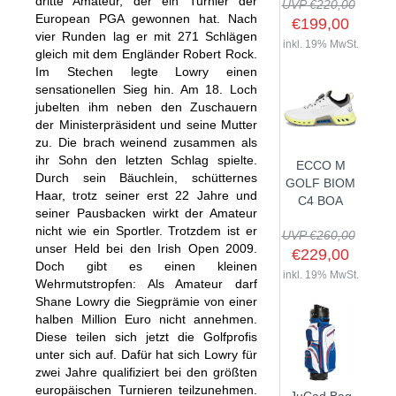
dritte Amateur, der ein Turnier der
UVP €220,00
European PGA gewonnen hat. Nach
€199,00
vier Runden lag er mit 271 Schlägen
inkl. 19% MwSt.
gleich mit dem Engländer Robert Rock.
Im Stechen legte Lowry einen
SHOP
sensationellen Sieg hin. Am 18. Loch
jubelten ihm neben den Zuschauern
GOLFSCHLÄGER
der Ministerpräsident und seine Mutter
zu. Die brach weinend zusammen als
BAGS
DRIVER
ihr Sohn den letzten Schlag spielte.
ECCO M
TROLLIES
CARTBAGS
FAIRWAYHÖLZER
Durch sein Bäuchlein, schütternes
GOLF BIOM
Haar, trotz seiner erst 22 Jahre und
BÄLLE
PUSH- & PULLTROLLIES
STANDBAGS
EISENSÄTZE
C4 BOA
seiner Pausbacken wirkt der Amateur
SCHUHE
GOLFBÄLLE
ELEKTROTROLLIES
TRAVELBAGS
WEDGES
nicht wie ein Sportler. Trotzdem ist er
UVP €260,00
unser Held bei den Irish Open 2009.
BEKLEIDUNG
HERREN GOLFSCHUHE
LOGOBÄLLE
TROLLEY ZUBEHÖR
€229,00
SONSTIGE BAGS
HYBRIDS
Doch gibt es einen kleinen
HANDSCHUHE
inkl. 19% MwSt.
HERREN
DAMEN GOLFSCHUHE
DRIVING EISEN
Wehrmutstropfen: Als Amateur darf
Shane Lowry die Siegprämie von einer
ZUBEHÖR
HERREN GOLFHANDSCHUHE
DAMEN
KINDER GOLFSCHUHE
PUTTER
halben Million Euro nicht annehmen.
KOMPONENTEN
ENTFERNUNGSMESSER
DAMEN GOLFHANDSCHUHE
CAPS
Diese teilen sich jetzt die Golfprofis
KINDER GOLFSCHLÄGER
unter sich auf. Dafür hat sich Lowry für
GUTSCHEINE
GRIFFE
REGENSCHIRME
KINDER GOLFHANDSCHUHE
GÜRTEL & SOCKEN
KOMPLETTSETS
zwei Jahre qualifiziert bei den größten
SALE
GUTSCHEINE
HANDTÜCHER
europäischen Turnieren teilzunehmen.
HEADS