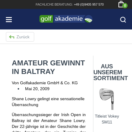
FACHLICHE
BERATUNG:
+49 (0)9405 957 570
0
Zurück
AMATEUR GEWINNT
Bridgestone JGR Driver 2018
AUS
IN BALTRAY
UNSEREM
Cobra King F8+ Driver
SORTIMENT
Von Golfakademie GmbH & Co. KG
Titleist Pro V1x mit gratis Schriftaufdruck
Mai 20, 2009
Bennington Waterproof QO14 Sport Cartbag
Shane Lowry gelingt eine sensationelle
Überraschung
Überraschungssieger der Irish Open in
Titleist Vokey
Baltray ist der Amateur Shane Lowry.
SM11
Der 22-jährige ist in der Geschichte der