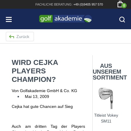
FACHLICHE
BERATUNG:
+49 (0)9405 957 570
0
Zurück
WIRD CEJKA
Bridgestone JGR Driver 2018
AUS
PLAYERS
UNSEREM
Cobra King F8+ Driver
SORTIMENT
CHAMPION?
Titleist Pro V1x mit gratis Schriftaufdruck
Von Golfakademie GmbH & Co. KG
Bennington Waterproof QO14 Sport Cartbag
Mai 13, 2009
Cejka hat gute Chancen auf Sieg
Titleist Vokey
SM11
Auch am dritten Tag der Players