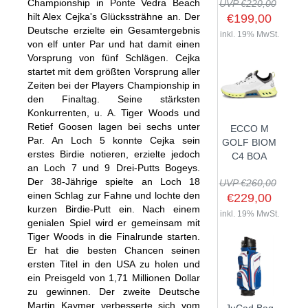
Championship in Ponte Vedra Beach
UVP €220,00
hilt Alex Cejka's Glückssträhne an. Der
€199,00
Deutsche erzielte ein Gesamtergebnis
inkl. 19% MwSt.
von elf unter Par und hat damit einen
SHOP
Vorsprung von fünf Schlägen. Cejka
startet mit dem größten Vorsprung aller
Zeiten bei der Players Championship in
GOLFSCHLÄGER
den Finaltag. Seine stärksten
BAGS
Konkurrenten, u. A. Tiger Woods und
DRIVER
Retief Goosen lagen bei sechs unter
ECCO M
TROLLIES
CARTBAGS
FAIRWAYHÖLZER
Par. An Loch 5 konnte Cejka sein
GOLF BIOM
BÄLLE
erstes Birdie notieren, erzielte jedoch
PUSH- & PULLTROLLIES
STANDBAGS
EISENSÄTZE
C4 BOA
an Loch 7 und 9 Drei-Putts Bogeys.
SCHUHE
GOLFBÄLLE
ELEKTROTROLLIES
TRAVELBAGS
WEDGES
Der 38-Jährige spielte an Loch 18
UVP €260,00
BEKLEIDUNG
einen Schlag zur Fahne und lochte den
HERREN GOLFSCHUHE
LOGOBÄLLE
TROLLEY ZUBEHÖR
€229,00
SONSTIGE BAGS
HYBRIDS
kurzen Birdie-Putt ein. Nach einem
HANDSCHUHE
inkl. 19% MwSt.
HERREN
DAMEN GOLFSCHUHE
DRIVING EISEN
genialen Spiel wird er gemeinsam mit
ZUBEHÖR
Tiger Woods in die Finalrunde starten.
HERREN GOLFHANDSCHUHE
DAMEN
KINDER GOLFSCHUHE
PUTTER
Er hat die besten Chancen seinen
KOMPONENTEN
ENTFERNUNGSMESSER
DAMEN GOLFHANDSCHUHE
CAPS
KINDER GOLFSCHLÄGER
ersten Titel in den USA zu holen und
GUTSCHEINE
ein Preisgeld von 1,71 Millionen Dollar
GRIFFE
REGENSCHIRME
KINDER GOLFHANDSCHUHE
GÜRTEL & SOCKEN
KOMPLETTSETS
zu gewinnen. Der zweite Deutsche
SALE
GUTSCHEINE
HANDTÜCHER
HEADS
Martin Kaymer verbesserte sich vom