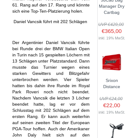
JuCad Bag
61. Rang auf den 17. Rang und könnte
GOLFSCHLÄGER
ACCESSOIRES
Manager Dry
SHAFTS
EVENTS
sich eine Top-Ten-Platzierung holen.
Cartbag
BAGS
TRAININGSHILFEN
DEMOSCHLÄGER
GOLFKURSE
Daniel Vancsik führt mit 202 Schlägen
TROLLIES
UVP €429,00
MONTAGE
EVENTS
€365,00
BÄLLE
ANFRAGE
inkl. 19% MwSt.
Der Argentinier Daniel Vancsik führte
SCHUHE
GUTSCHEINE
bei Runde drei der BMW Italian Open
BEKLEIDUNG
in Turin nach 15 gespielten Löchern mit
13 Schlägen unter Platzstandard. Dann
HANDSCHUHE
musste das Turnier wegen eines
ZUBEHÖR
starken Gewitters und Blitzgefahr
unterbrochen werden. Vier Spieler
Srixon
hatten bis dahin ihre Runde im Royal
Distance
Park Roveri noch nicht beendet.
Nachdem Vancsik die letzten 3 Löcher
UVP €24,00
beendet hatte, lag er vor dem
€22,00
Schlusstag mit 202 Schlägen auf dem
inkl. 19% MwSt.
ersten Rang. Er kann auch weiterhin
auf seinen zweiten Titel der European
PGA-Tour hoffen. Auch der Amerikaner
John Daly hielt sich auf den