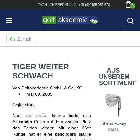
FACHLICHE
BERATUNG:
+49 (0)9405 957 570
0
Zurück
TIGER WEITER
Bridgestone JGR Driver 2018
AUS
SCHWACH
UNSEREM
Cobra King F8+ Driver
SORTIMENT
Von Golfakademie GmbH & Co. KG
Titleist Pro V1x mit gratis Schriftaufdruck
Mai 09, 2009
Bennington Waterproof QO14 Sport Cartbag
Cejka stark
Nach der ersten Runde findet sich
Alexander Cejka auf dem zweiten Platz
Titleist Vokey
des Feldes wieder. Mit einer 66er
SM11
Runde hat er eine besonders starke