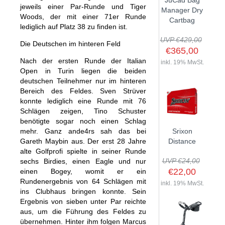
JuCad Bag
jeweils einer Par-Runde und Tiger
GOLFSCHLÄGER
ACCESSOIRES
Manager Dry
SHAFTS
Woods, der mit einer 71er Runde
EVENTS
Cartbag
BAGS
TRAININGSHILFEN
lediglich auf Platz 38 zu finden ist.
DEMOSCHLÄGER
GOLFKURSE
TROLLIES
UVP €429,00
MONTAGE
Die Deutschen im hinteren Feld
EVENTS
€365,00
BÄLLE
Nach der ersten Runde der Italian
ANFRAGE
inkl. 19% MwSt.
SCHUHE
Open in Turin liegen die beiden
GUTSCHEINE
deutschen Teilnehmer nur im hinteren
BEKLEIDUNG
Bereich des Feldes. Sven Strüver
konnte lediglich eine Runde mit 76
HANDSCHUHE
Schlägen zeigen, Tino Schuster
ZUBEHÖR
benötigte sogar noch einen Schlag
mehr. Ganz ande4rs sah das bei
Srixon
Gareth Maybin aus. Der erst 28 Jahre
Distance
alte Golfprofi spielte in seiner Runde
UVP €24,00
sechs Birdies, einen Eagle und nur
€22,00
einen Bogey, womit er ein
Rundenergebnis von 64 Schlägen mit
inkl. 19% MwSt.
ins Clubhaus bringen konnte. Sein
Ergebnis von sieben unter Par reichte
aus, um die Führung des Feldes zu
übernehmen. Hinter ihm folgen Marcus