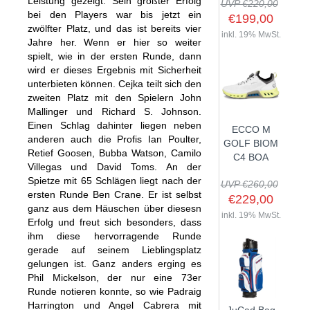
Leistung gezeigt. Sein großter Erfolg
UVP €220,00
bei den Players war bis jetzt ein
€199,00
zwölfter Platz, und das ist bereits vier
inkl. 19% MwSt.
Jahre her. Wenn er hier so weiter
spielt, wie in der ersten Runde, dann
SHOP
wird er dieses Ergebnis mit Sicherheit
unterbieten können. Cejka teilt sich den
GOLFSCHLÄGER
zweiten Platz mit den Spielern John
Mallinger und Richard S. Johnson.
BAGS
DRIVER
Einen Schlag dahinter liegen neben
ECCO M
TROLLIES
CARTBAGS
FAIRWAYHÖLZER
anderen auch die Profis Ian Poulter,
GOLF BIOM
Retief Goosen, Bubba Watson, Camilo
BÄLLE
PUSH- & PULLTROLLIES
STANDBAGS
EISENSÄTZE
C4 BOA
Villegas und David Toms. An der
SCHUHE
GOLFBÄLLE
ELEKTROTROLLIES
TRAVELBAGS
WEDGES
Spietze mit 65 Schlägen liegt nach der
UVP €260,00
ersten Runde Ben Crane. Er ist selbst
BEKLEIDUNG
HERREN GOLFSCHUHE
LOGOBÄLLE
TROLLEY ZUBEHÖR
€229,00
SONSTIGE BAGS
HYBRIDS
ganz aus dem Häuschen über diesesn
HANDSCHUHE
inkl. 19% MwSt.
HERREN
DAMEN GOLFSCHUHE
DRIVING EISEN
Erfolg und freut sich besonders, dass
ihm diese hervorragende Runde
ZUBEHÖR
HERREN GOLFHANDSCHUHE
DAMEN
KINDER GOLFSCHUHE
PUTTER
gerade auf seinem Lieblingsplatz
KOMPONENTEN
ENTFERNUNGSMESSER
DAMEN GOLFHANDSCHUHE
CAPS
gelungen ist. Ganz anders erging es
KINDER GOLFSCHLÄGER
Phil Mickelson, der nur eine 73er
GUTSCHEINE
GRIFFE
REGENSCHIRME
KINDER GOLFHANDSCHUHE
GÜRTEL & SOCKEN
KOMPLETTSETS
Runde notieren konnte, so wie Padraig
SALE
GUTSCHEINE
HANDTÜCHER
Harrington und Angel Cabrera mit
HEADS