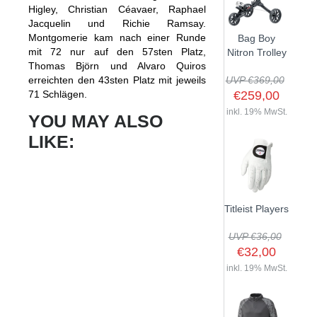
Higley, Christian Céavaer, Raphael
Jacquelin und Richie Ramsay.
Montgomerie kam nach einer Runde
Bag Boy
mit 72 nur auf den 57sten Platz,
Nitron Trolley
Thomas Björn und Alvaro Quiros
erreichten den 43sten Platz mit jeweils
UVP €369,00
71 Schlägen.
€259,00
inkl. 19% MwSt.
YOU MAY ALSO
LIKE:
Titleist Players
UVP €36,00
€32,00
inkl. 19% MwSt.