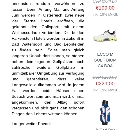
UVP €220,00
ansonsten rundum verwöhnen zu
€199,00
lassen. Denn Anfang Mai und Anfang
inkl. 19% MwSt.
Juni werden in Österreich zwei neue
vier Sterne Hotels eröffnen, die
SHOP
gekonnt den Golfsportt mit einem
Wellnessurlaub verbinden. Die beiden
GOLFSCHLÄGER
Falkenstein Hotels werden in Zukunft in
Bad Waltersdorf und Bad Leonfelden
BAGS
DRIVER
zu finden sein. Sollte man gleich
ECCO M
TROLLIES
längeren Urlaub dort planen, so stehen
CARTBAGS
FAIRWAYHÖLZER
GOLF BIOM
neben dein eigenen Golfplätzen noch
BÄLLE
PUSH- & PULLTROLLIES
STANDBAGS
EISENSÄTZE
C4 BOA
zahlreiche weitere Golfplätze in
SCHUHE
unmittelbarer Umgebung zur Verfügung
GOLFBÄLLE
ELEKTROTROLLIES
TRAVELBAGS
WEDGES
UVP €260,00
und garantieren, dass keine
BEKLEIDUNG
HERREN GOLFSCHUHE
LOGOBÄLLE
TROLLEY ZUBEHÖR
€229,00
SONSTIGE BAGS
HYBRIDS
Langeweile aufkommen wird. In jedem
HANDSCHUHE
Fall werden beide Häuser einen
inkl. 19% MwSt.
HERREN
DAMEN GOLFSCHUHE
DRIVING EISEN
Besuch wert sein und man wird, einmal
ZUBEHÖR
HERREN GOLFHANDSCHUHE
DAMEN
KINDER GOLFSCHUHE
PUTTER
angekommen, den Alltag sofort
KOMPONENTEN
vergessen und sich ganz den schönen
ENTFERNUNGSMESSER
DAMEN GOLFHANDSCHUHE
CAPS
KINDER GOLFSCHLÄGER
Dingen des Lebens wittmen können.
GUTSCHEINE
GRIFFE
REGENSCHIRME
KINDER GOLFHANDSCHUHE
GÜRTEL & SOCKEN
KOMPLETTSETS
Langer weiter Favorit
SALE
GUTSCHEINE
HANDTÜCHER
HEADS