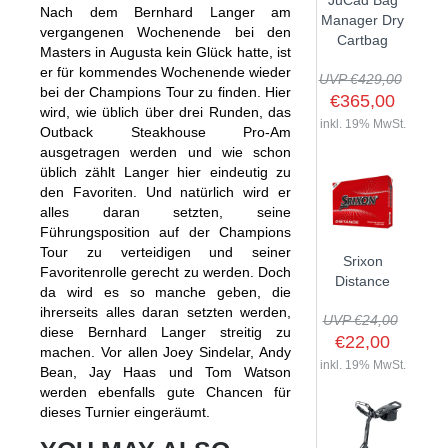
JuCad Bag
Nach dem Bernhard Langer am
GOLFSCHLÄGER
ACCESSOIRES
Manager Dry
SHAFTS
vergangenen Wochenende bei den
EVENTS
Cartbag
BAGS
TRAININGSHILFEN
Masters in Augusta kein Glück hatte, ist
DEMOSCHLÄGER
GOLFKURSE
er für kommendes Wochenende wieder
TROLLIES
UVP €429,00
MONTAGE
bei der Champions Tour zu finden. Hier
EVENTS
€365,00
BÄLLE
wird, wie üblich über drei Runden, das
ANFRAGE
inkl. 19% MwSt.
Outback Steakhouse Pro-Am
SCHUHE
ausgetragen werden und wie schon
GUTSCHEINE
BEKLEIDUNG
üblich zählt Langer hier eindeutig zu
den Favoriten. Und natürlich wird er
HANDSCHUHE
alles daran setzten, seine
Führungsposition auf der Champions
ZUBEHÖR
Tour zu verteidigen und seiner
Srixon
Favoritenrolle gerecht zu werden. Doch
Distance
da wird es so manche geben, die
ihrerseits alles daran setzten werden,
UVP €24,00
diese Bernhard Langer streitig zu
€22,00
machen. Vor allen Joey Sindelar, Andy
inkl. 19% MwSt.
Bean, Jay Haas und Tom Watson
werden ebenfalls gute Chancen für
dieses Turnier eingeräumt.