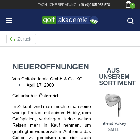
FACHLICHE
BERATUNG:
+49 (0)9405 957 570
0
Zurück
NEUERÖFFNUNGEN
Bridgestone JGR Driver 2018
AUS
UNSEREM
Cobra King F8+ Driver
Von Golfakademie GmbH & Co. KG
SORTIMENT
April 17, 2009
Titleist Pro V1x mit gratis Schriftaufdruck
Golfurlaub in Österreich
Bennington Waterproof QO14 Sport Cartbag
In Zukunft wird man, möchte man seine
wenige Freizeit mit seinem Hobby, dem
Golfspielen, verbringen, keine weiten
Titleist Vokey
Reisen mehr in Kauf nehmen, um
SM11
gepflegt in wundervollem Ambiente das
Golfen zu genießen und sich auch