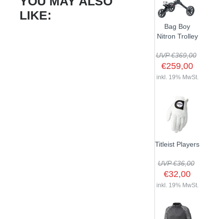
YOU MAY ALSO
LIKE:
Bag Boy
Nitron Trolley
UVP €369,00
€259,00
inkl. 19% MwSt.
Titleist Players
UVP €36,00
€32,00
inkl. 19% MwSt.