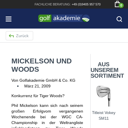
FACHLICHE
BERATUNG:
+49 (0)9405 957 570
0
Zurück
MICKELSON UND
Bridgestone JGR Driver 2018
AUS
WOODS
UNSEREM
Cobra King F8+ Driver
SORTIMENT
Von Golfakademie GmbH & Co. KG
Titleist Pro V1x mit gratis Schriftaufdruck
März 21, 2009
Bennington Waterproof QO14 Sport Cartbag
Konkurrenz für Tiger Woods?
Phil Mickelson kann sich nach seinem
großen Erfolgvom vergangenen
Titleist Vokey
Wochenende bei der WGC CA-
SM11
Championship in der Weltrangliste