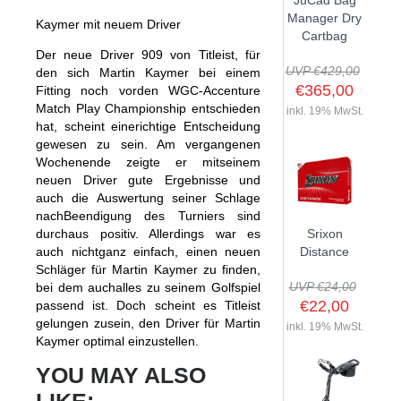
JuCad Bag
GOLFSCHLÄGER
ACCESSOIRES
Manager Dry
SHAFTS
Kaymer mit neuem Driver
EVENTS
Cartbag
BAGS
TRAININGSHILFEN
DEMOSCHLÄGER
Der neue Driver 909 von Titleist, für
GOLFKURSE
TROLLIES
UVP €429,00
den sich Martin Kaymer bei einem
MONTAGE
EVENTS
€365,00
Fitting noch vorden WGC-Accenture
BÄLLE
Match Play Championship entschieden
ANFRAGE
inkl. 19% MwSt.
SCHUHE
hat, scheint einerichtige Entscheidung
GUTSCHEINE
gewesen zu sein. Am vergangenen
BEKLEIDUNG
Wochenende zeigte er mitseinem
neuen Driver gute Ergebnisse und
HANDSCHUHE
auch die Auswertung seiner Schlage
ZUBEHÖR
nachBeendigung des Turniers sind
durchaus positiv. Allerdings war es
Srixon
auch nichtganz einfach, einen neuen
Distance
Schläger für Martin Kaymer zu finden,
UVP €24,00
bei dem auchalles zu seinem Golfspiel
€22,00
passend ist. Doch scheint es Titleist
gelungen zusein, den Driver für Martin
inkl. 19% MwSt.
Kaymer optimal einzustellen.
YOU MAY ALSO