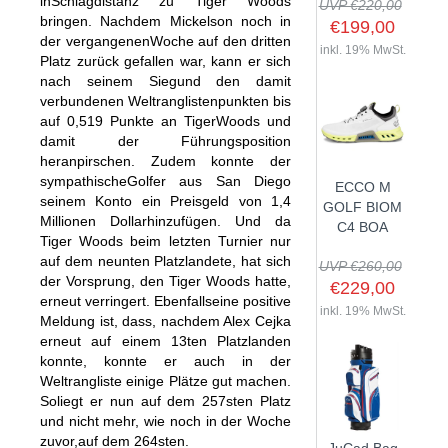
inSchlagdistanz zu Tiger Woods
UVP €220,00
bringen. Nachdem Mickelson noch in
€199,00
der vergangenenWoche auf den dritten
inkl. 19% MwSt.
Platz zurück gefallen war, kann er sich
nach seinem Siegund den damit
SHOP
verbundenen Weltranglistenpunkten bis
auf 0,519 Punkte an TigerWoods und
GOLFSCHLÄGER
damit der Führungsposition
heranpirschen. Zudem konnte der
BAGS
DRIVER
sympathischeGolfer aus San Diego
ECCO M
TROLLIES
CARTBAGS
FAIRWAYHÖLZER
seinem Konto ein Preisgeld von 1,4
GOLF BIOM
Millionen Dollarhinzufügen. Und da
BÄLLE
PUSH- & PULLTROLLIES
STANDBAGS
EISENSÄTZE
C4 BOA
Tiger Woods beim letzten Turnier nur
SCHUHE
GOLFBÄLLE
ELEKTROTROLLIES
TRAVELBAGS
WEDGES
auf dem neunten Platzlandete, hat sich
UVP €260,00
der Vorsprung, den Tiger Woods hatte,
BEKLEIDUNG
HERREN GOLFSCHUHE
LOGOBÄLLE
TROLLEY ZUBEHÖR
€229,00
SONSTIGE BAGS
HYBRIDS
erneut verringert. Ebenfallseine positive
HANDSCHUHE
inkl. 19% MwSt.
HERREN
DAMEN GOLFSCHUHE
DRIVING EISEN
Meldung ist, dass, nachdem Alex Cejka
erneut auf einem 13ten Platzlanden
ZUBEHÖR
HERREN GOLFHANDSCHUHE
DAMEN
KINDER GOLFSCHUHE
PUTTER
konnte, konnte er auch in der
KOMPONENTEN
ENTFERNUNGSMESSER
DAMEN GOLFHANDSCHUHE
CAPS
Weltrangliste einige Plätze gut machen.
KINDER GOLFSCHLÄGER
Soliegt er nun auf dem 257sten Platz
GUTSCHEINE
GRIFFE
REGENSCHIRME
KINDER GOLFHANDSCHUHE
GÜRTEL & SOCKEN
KOMPLETTSETS
und nicht mehr, wie noch in der Woche
SALE
GUTSCHEINE
HANDTÜCHER
zuvor,auf dem 264sten.
HEADS