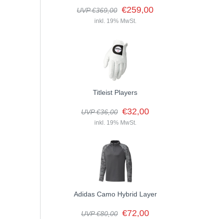
€259,00
UVP €369,00
inkl. 19% MwSt.
Titleist Players
€32,00
UVP €36,00
inkl. 19% MwSt.
Adidas Camo Hybrid Layer
€72,00
UVP €80,00