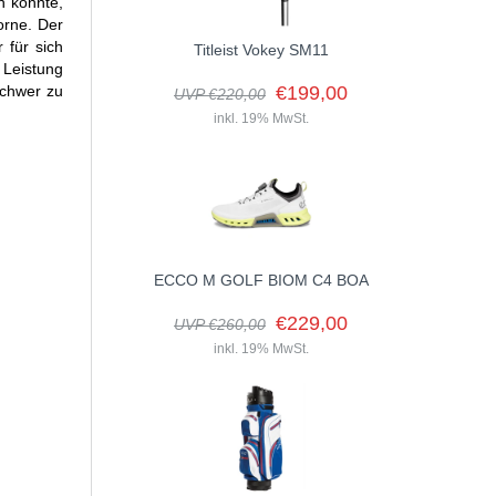
n konnte,
orne. Der
 für sich
Titleist Vokey SM11
 Leistung
schwer zu
€199,00
UVP €220,00
inkl. 19% MwSt.
ECCO M GOLF BIOM C4 BOA
€229,00
UVP €260,00
inkl. 19% MwSt.