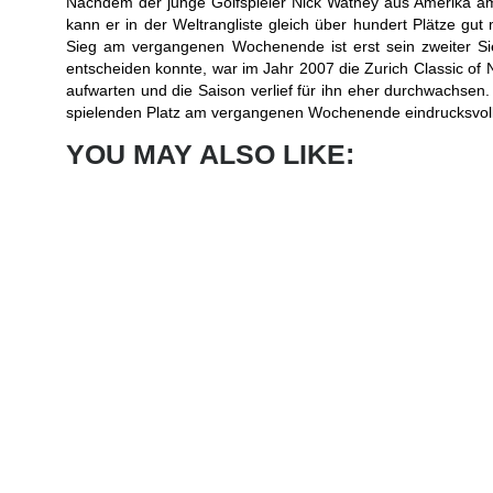
Nachdem der junge Golfspieler Nick Watney aus Amerika am
kann er in der Weltrangliste gleich über hundert Plätze gu
Sieg am vergangenen Wochenende ist erst sein zweiter Sieg
entscheiden konnte, war im Jahr 2007 die Zurich Classic of
aufwarten und die Saison verlief für ihn eher durchwachsen.
spielenden Platz am vergangenen Wochenende eindrucksvoll
YOU MAY ALSO LIKE: