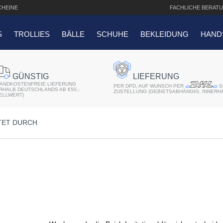
HEINE
FACHLICHE
BERATU
S
TROLLIES
BÄLLE
SCHUHE
BEKLEIDUNG
HAND
SUCHANFRAGEN
GÜNSTIG
LIEFERUNG
ANDKOSTENFREIE LIEFERUNG
er 2018
PER DPD, AUF WUNSCH PER
S
ERHALB DEUTSCHLANDS AB €50,-
ZUSTELLUNG (GEBIETSABHÄNGIG, INNERH
ELLWERT)
r
TET DURCH
atis Schriftaufdruck
f QO14 Sport Cartbag