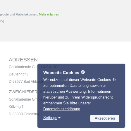
ngebote und Rabattaktionen.
Mehr erfahren
ung.
ADRESSEN
Golfakademie GmbH & Co. KG
🍪
Webseite Cookies
Deutenhof 3
Wir nutzen auf dieser Webseite Cookies 🍪
D-93077 Bad Abbach
zur optimierten Darstellung sowie zur
statistischen Auswertung. Informationen
ZWEIGNIEDERLASSUNG:
hierüber und zu Ihrem Widerspruchsrecht
Golfakademie GmbH & Co. KG
entnehmen Sie bitte unserer
Kötzing 1
Datenschutzerklärung
D-83339 Chieming
Settings
Akzeptieren
Necessary
.
Name
Provider
Statistics