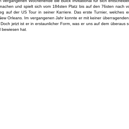
 vergangenen Wochenende die Buick Invitational für sich entscheide
t machen und spielt sich vom 184sten Platz bis auf den 76sten nach v
 auf der US Tour in seiner Karriere. Das erste Turnier, welches er
 New Orleans. Im vergangenen Jahr konnte er mit keiner überragenden
 Doch jetzt ist er in erstaunlicher Form, was er uns auf dem überaus 
 bewiesen hat.