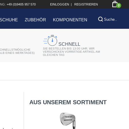
NG:
+49 (0)9405 957 570
EINLOGGEN
|
REGISTRIEREN
0
SCHUHE
ZUBEHÖR
KOMPONENTEN
SCHNELL
SIE BESTELLEN BIS 13:00 UHR. WIR
CHNELLSTMÖGLICHE
VERSCHICKEN VORRÄTIGE ARTIKEL AM
ALB EINES WERKTAGES)
GLEICHEN TAG
AUS UNSEREM SORTIMENT