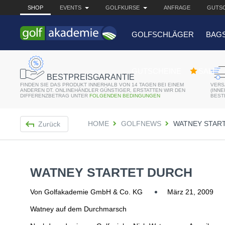
SHOP
EVENTS
GOLFKURSE
ANFRAGE
GUTSC
GOLFSCHLÄGER
BAG
BELIEBTE 
GUTSCHEINE
SALE
BESTPREISGARANTIE
FINDEN SIE DAS PRODUKT INNERHALB VON 14 TAGEN BEI EINEM
VERS
Bridgestone JGR Driv
ANDEREN DT. ONLINEHÄNDLER GÜNSTIGER, ERSTATTEN WIR DEN
(INN
DIFFERENZBETRAG UNTER
FOLGENDEN BEDINGUNGEN
BEST
Cobra King F8+ Drive
HOME
GOLFNEWS
WATNEY STAR
Zurück
Titleist Pro V1x mit gr
Bennington Waterproo
WATNEY STARTET DURCH
Von Golfakademie GmbH & Co. KG
März 21, 2009
Watney auf dem Durchmarsch