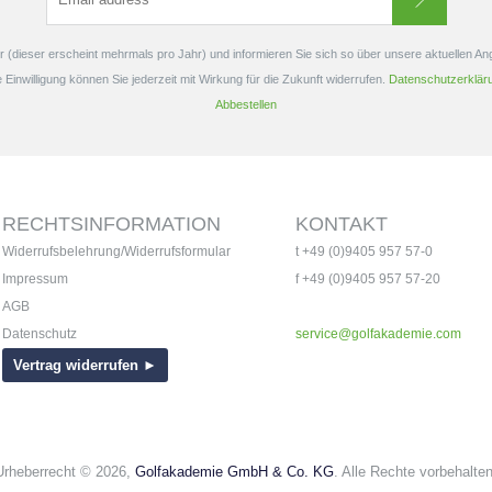
 (dieser erscheint mehrmals pro Jahr) und informieren Sie sich so über unsere aktuellen A
e Einwilligung können Sie jederzeit mit Wirkung für die Zukunft widerrufen.
Datenschutzerklär
Abbestellen
RECHTSINFORMATION
KONTAKT
Widerrufsbelehrung/Widerrufsformular
t +49 (0)9405 957 57-0
Impressum
f +49 (0)9405 957 57-20
AGB
Datenschutz
service@golfakademie.com
Vertrag widerrufen ►
Urheberrecht © 2026,
Golfakademie GmbH & Co. KG
. Alle Rechte vorbehalten