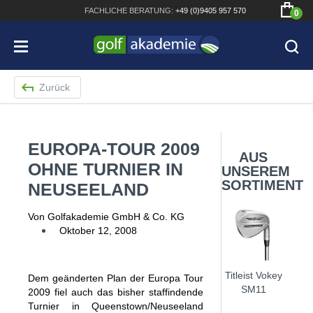
FACHLICHE
BERATUNG:
+49 (0)9405 957 570
0
Zurück
EUROPA-TOUR 2009
Bridgestone JGR Driver 2018
AUS
OHNE TURNIER IN
UNSEREM
Cobra King F8+ Driver
SORTIMENT
NEUSEELAND
Titleist Pro V1x mit gratis Schriftaufdruck
Von Golfakademie GmbH & Co. KG
Bennington Waterproof QO14 Sport Cartbag
Oktober 12, 2008
Titleist Vokey
Dem geänderten Plan der Europa Tour
SM11
2009 fiel auch das bisher staffindende
Turnier in Queenstown/Neuseeland