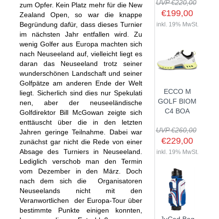
UVP €220,00
zum Opfer. Kein Platz mehr für die New
€199,00
Zealand Open, so war die knappe
Begründung dafür, dass dieses Turnier
inkl. 19% MwSt.
im nächsten Jahr entfallen wird. Zu
SHOP
wenig Golfer aus Europa machten sich
nach Neuseeland auf, vielleicht liegt es
daran das Neuseeland trotz seiner
GOLFSCHLÄGER
wunderschönen Landschaft und seiner
BAGS
DRIVER
Golfpätze am anderen Ende der Welt
ECCO M
liegt. Sicherlich sind dies nur Spekulati
TROLLIES
CARTBAGS
FAIRWAYHÖLZER
GOLF BIOM
nen, aber der neuseeländische
BÄLLE
PUSH- & PULLTROLLIES
STANDBAGS
EISENSÄTZE
C4 BOA
Golfdirektor Bill McGowan zeigte sich
enttäuscht über die in den letzten
SCHUHE
GOLFBÄLLE
ELEKTROTROLLIES
TRAVELBAGS
WEDGES
UVP €260,00
Jahren geringe Teilnahme. Dabei war
BEKLEIDUNG
HERREN GOLFSCHUHE
LOGOBÄLLE
TROLLEY ZUBEHÖR
€229,00
SONSTIGE BAGS
HYBRIDS
zunächst gar nicht die Rede von einer
Absage des Turniers in Neuseeland.
HANDSCHUHE
inkl. 19% MwSt.
HERREN
DAMEN GOLFSCHUHE
DRIVING EISEN
Lediglich verschob man den Termin
ZUBEHÖR
HERREN GOLFHANDSCHUHE
DAMEN
KINDER GOLFSCHUHE
vom Dezember in den März. Doch
PUTTER
nach dem sich die Organisatoren
KOMPONENTEN
ENTFERNUNGSMESSER
DAMEN GOLFHANDSCHUHE
CAPS
KINDER GOLFSCHLÄGER
Neuseelands nicht mit den
GUTSCHEINE
GRIFFE
REGENSCHIRME
KINDER GOLFHANDSCHUHE
GÜRTEL & SOCKEN
Veranwortlichen der Europa-Tour über
KOMPLETTSETS
bestimmte Punkte einigen konnten,
SALE
GUTSCHEINE
HANDTÜCHER
HEADS