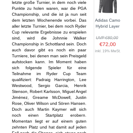
letzte große Turnier, in dem noch viele
Punkte zu holen waren, war die PGA
Championship, und die ist ja nun seit
dem letzten Wochenende vorbei. Das
Adidas Camo
aller letzte Turnier, bei dem noch Ryder
Hybrid Layer
Cup relevante Ergebnisse zu erspielen
UVP €80,00
sind, wird die Johnnie Walker
€72,00
Championship in Schottland sein. Doch
auch davor gibt es noch ein paar
inkl. 19% MwSt.
Turniere, bei denen man sein Preisgeld
aufstocken kann. Im Moment haben
sich folgende Spieler für eine
Teilnahme im Ryder Cup Team
qualifiziert: Padraig Harrington, Lee
Westwood, Sergio Garcia, Henrik
Stenson, Robert Karlsson, Miguel Angel
Jiménez, Greame McDowell, Justin
Rose, Oliver Wilson und Sören Hansen.
Doch auch Martin Kaymer will sich
noch einen Startplatz erobern.
Momentan liegt er auf einem guten
zehnten Platz und hat damit auf jeden