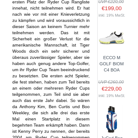
UVP €220,00
ersten Platz der Ryder Cup Rangliste
€199,00
innehat, nicht teilnehmen wird. Er hat
nach wie vor mit einer Knieverletzung
inkl. 19% MwSt.
zu kämpfen und wird voraussichtlich in
SHOP
dieser Saison an keinem Turnier mehr
teilnehmen werden. Das ist mit
Sicherheit ein großer Verlust für die
GOLFSCHLÄGER
amerikanische Mannschaft, ist Tiger
BAGS
DRIVER
Woods doch ein sehr sicherer und
überaus zuverlässiger Spieler, aber sie
ECCO M
TROLLIES
CARTBAGS
FAIRWAYHÖLZER
haben auch genug andere Top-Golfer,
GOLF BIOM
BÄLLE
PUSH- & PULLTROLLIES
STANDBAGS
um ihr Ryder Cup Team beeindruckend
EISENSÄTZE
C4 BOA
zu besetzten. Die ersten acht Spieler,
SCHUHE
GOLFBÄLLE
ELEKTROTROLLIES
TRAVELBAGS
WEDGES
die fest stehen, haben zum Teil bereits
UVP €260,00
BEKLEIDUNG
HERREN GOLFSCHUHE
LOGOBÄLLE
an einem oder mehreren Ryder Cups
TROLLEY ZUBEHÖR
€229,00
SONSTIGE BAGS
HYBRIDS
teilgenommen, zum Teil sind sie aber
HANDSCHUHE
inkl. 19% MwSt.
HERREN
DAMEN GOLFSCHUHE
DRIVING EISEN
auch das erste Jahr dabei. So wären
ZUBEHÖR
HERREN GOLFHANDSCHUHE
DAMEN
da Anthony Kim, Ben Curtis und Boo
KINDER GOLFSCHUHE
PUTTER
Weekley, die sich alle drei das erste
KOMPONENTEN
ENTFERNUNGSMESSER
DAMEN GOLFHANDSCHUHE
CAPS
KINDER GOLFSCHLÄGER
Mal einen Startplatz in diesem
GUTSCHEINE
GRIFFE
REGENSCHIRME
begehrten Team erkämpft haben. Dann
KINDER GOLFHANDSCHUHE
GÜRTEL & SOCKEN
KOMPLETTSETS
ist Kenny Perry zu nennen, der bereits
SALE
GUTSCHEINE
HANDTÜCHER
HEADS
2004 am Ryder Cup teilgenommen