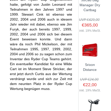
JuCad Bag
GOLFSCHLÄGER
hatte, gefolgt von Justin Leonard mit
ACCESSOIRES
Manager Dry
SHAFTS
EVENTS
Teilnahmen in den Jahren 1997 und
Cartbag
BAGS
TRAININGSHILFEN
DEMOSCHLÄGER
1999. Stewart Cink ist ebenso wie
GOLFKURSE
2002, 2004 und 2006 auch in idesem
TROLLIES
UVP €429,00
MONTAGE
EVENTS
Jahr wieder mit dabei, ebenso wie Jim
€365,00
BÄLLE
Furyk, der auch bereits 1997, 1999,
ANFRAGE
inkl. 19% MwSt.
2002, 2004 und 2006 sich bei diesem
SCHUHE
GUTSCHEINE
Event beweisen konnte. Und dann
BEKLEIDUNG
wäre da noch Phil Mickelson, der mit
Teilnahmen 1995, 1997, 1999, 2002,
HANDSCHUHE
2004 und 2006 so zu sagen schon zum
ZUBEHÖR
Inventar des Ryder Cup Teams gehört.
Ein eventueller Kandidat für eine Wilde
Srixon
Cart ist im Moment Steve Stricker, der
Distance
erst jetzt durch Curtis aus der Wertung
verdrängt wurde und sich zur Zeit mit
UVP €24,00
dem neunten Platz in der Ryder Cup
€22,00
Wertung begnügen muss.
inkl. 19% MwSt.