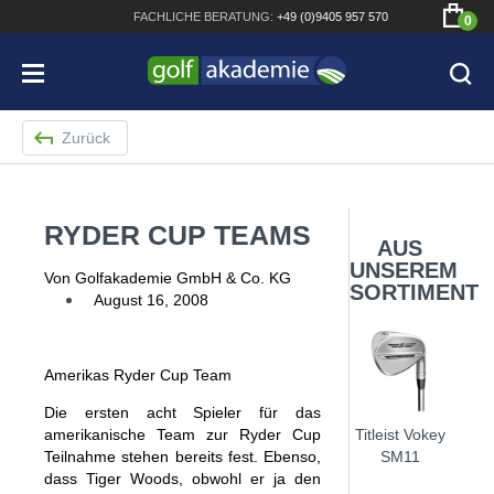
FACHLICHE
BERATUNG:
+49 (0)9405 957 570
0
Zurück
RYDER CUP TEAMS
Bridgestone JGR Driver 2018
AUS
UNSEREM
Cobra King F8+ Driver
Von Golfakademie GmbH & Co. KG
SORTIMENT
August 16, 2008
Titleist Pro V1x mit gratis Schriftaufdruck
Bennington Waterproof QO14 Sport Cartbag
Amerikas Ryder Cup Team
Die ersten acht Spieler für das
amerikanische Team zur Ryder Cup
Titleist Vokey
Teilnahme stehen bereits fest. Ebenso,
SM11
dass Tiger Woods, obwohl er ja den