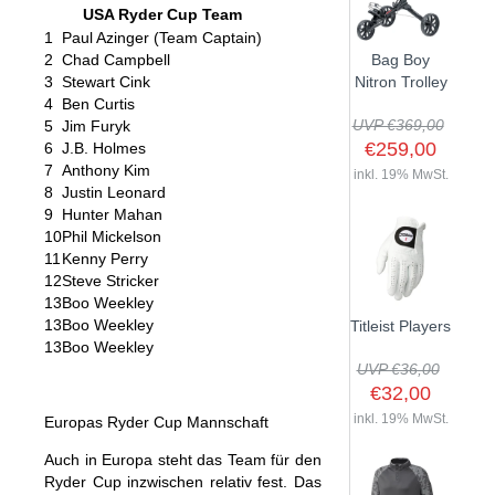
USA Ryder Cup Team
1
Paul Azinger (Team Captain)
2
Chad Campbell
Bag Boy
3
Stewart Cink
Nitron Trolley
4
Ben Curtis
UVP €369,00
5
Jim Furyk
€259,00
6
J.B. Holmes
7
Anthony Kim
inkl. 19% MwSt.
8
Justin Leonard
9
Hunter Mahan
10
Phil Mickelson
11
Kenny Perry
12
Steve Stricker
13
Boo Weekley
13
Boo Weekley
Titleist Players
13
Boo Weekley
UVP €36,00
€32,00
inkl. 19% MwSt.
Europas Ryder Cup Mannschaft
Auch in Europa steht das Team für den
Ryder Cup inzwischen relativ fest. Das