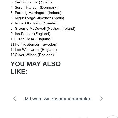
3
Sergio Garcia ( Spain)
4
Soren Hansen (Denmark)
5
Padraig Harrington (Ireland)
6
Miguel Angel Jimenez (Spain)
7
Robert Karlsson (Sweden)
8
Graeme McDowell (Nothern Ireland)
9
Ian Poulter (England)
10
Justin Rose (England)
11
Henrik Stenson (Sweden)
12
Lee Westwood (England)
13
Oliver Wilson (England)
YOU MAY ALSO
LIKE:
Mit wem wir zusammenarbeiten