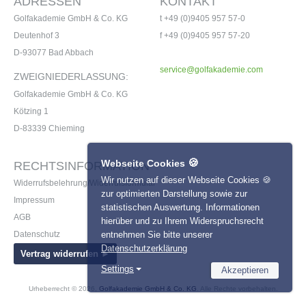
ADRESSEN
KONTAKT
Golfakademie GmbH & Co. KG
t +49 (0)9405 957 57-0
Deutenhof 3
f +49 (0)9405 957 57-20
D-93077 Bad Abbach
service@golfakademie.com
ZWEIGNIEDERLASSUNG:
Golfakademie GmbH & Co. KG
Kötzing 1
D-83339 Chieming
🍪
Webseite Cookies
RECHTSINFORMATION
Wir nutzen auf dieser Webseite Cookies 🍪
Widerrufsbelehrung/Widerrufsformular
zur optimierten Darstellung sowie zur
Impressum
statistischen Auswertung. Informationen
AGB
hierüber und zu Ihrem Widerspruchsrecht
entnehmen Sie bitte unserer
Datenschutz
Datenschutzerklärung
Vertrag widerrufen ►
Settings
Akzeptieren
Necessary
Name
Provider
Urheberrecht © 2026,
Golfakademie GmbH & Co. KG
. Alle Rechte vorbehalten.
Statistics