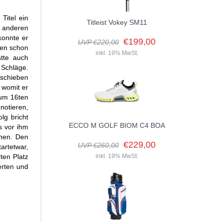
Titel ein
Titleist Vokey SM11
r anderen
konnte er
€199,00
UVP €220,00
den schon
inkl. 19% MwSt.
tte auch
 Schläge.
rschieben
 womit er
zum 16ten
notieren,
lg bricht
ECCO M GOLF BIOM C4 BOA
s vor ihm
nnen. Den
€229,00
UVP €260,00
artetwar,
ten Platz
inkl. 19% MwSt.
erten und