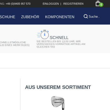
NG:
+49 (0)9405 957 570
EINLOGGEN
|
REGISTRIEREN
0
SCHUHE
ZUBEHÖR
KOMPONENTEN
SCHNELL
SIE BESTELLEN BIS 13:00 UHR. WIR
CHNELLSTMÖGLICHE
VERSCHICKEN VORRÄTIGE ARTIKEL AM
ALB EINES WERKTAGES)
GLEICHEN TAG
AUS UNSEREM SORTIMENT