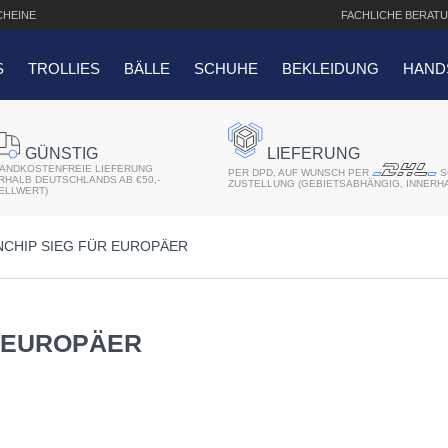
HEINE
FACHLICHE
BERATU
S
TROLLIES
BÄLLE
SCHUHE
BEKLEIDUNG
HAND
SUCHANFRAGEN
GÜNSTIG
LIEFERUNG
ANDKOSTENFREIE LIEFERUNG
er 2018
PER DPD, AUF WUNSCH PER
S
ERHALB DEUTSCHLANDS AB €50,-
ZUSTELLUNG (GEBIETSABHÄNGIG, INNERH
ELLWERT)
r
CHIP SIEG FÜR EUROPÄER
atis Schriftaufdruck
f QO14 Sport Cartbag
R EUROPÄER