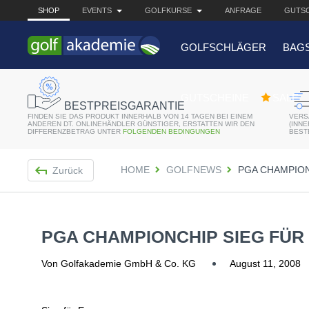
SHOP
EVENTS
GOLFKURSE
ANFRAGE
GUTSC
GOLFSCHLÄGER
BAG
BELIEBTE 
GUTSCHEINE
SALE
BESTPREISGARANTIE
FINDEN SIE DAS PRODUKT INNERHALB VON 14 TAGEN BEI EINEM
VERS
Bridgestone JGR Driv
ANDEREN DT. ONLINEHÄNDLER GÜNSTIGER, ERSTATTEN WIR DEN
(INN
DIFFERENZBETRAG UNTER
FOLGENDEN BEDINGUNGEN
BEST
Cobra King F8+ Drive
HOME
GOLFNEWS
PGA CHAMPION
Zurück
Titleist Pro V1x mit gr
Bennington Waterproo
PGA CHAMPIONCHIP SIEG FÜ
Von Golfakademie GmbH & Co. KG
August 11, 2008