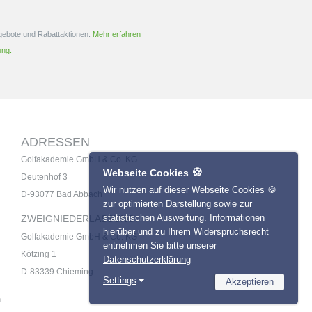
ngebote und Rabattaktionen.
Mehr erfahren
ung.
ADRESSEN
Golfakademie GmbH & Co. KG
🍪
Webseite Cookies
Deutenhof 3
Wir nutzen auf dieser Webseite Cookies 🍪
D-93077 Bad Abbach
zur optimierten Darstellung sowie zur
statistischen Auswertung. Informationen
ZWEIGNIEDERLASSUNG:
hierüber und zu Ihrem Widerspruchsrecht
Golfakademie GmbH & Co. KG
entnehmen Sie bitte unserer
Kötzing 1
Datenschutzerklärung
D-83339 Chieming
Settings
Akzeptieren
Necessary
.
Name
Provider
Statistics