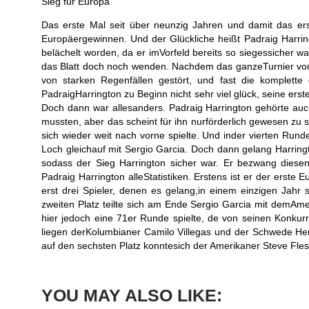
Sieg für Europa
Das erste Mal seit über neunzig Jahren und damit das er
Europäergewinnen. Und der Glückliche heißt Padraig Harrin
belächelt worden, da er imVorfeld bereits so siegessicher w
das Blatt doch noch wenden. Nachdem das ganzeTurnier vom
von starken Regenfällen gestört, und fast die komplett
PadraigHarrington zu Beginn nicht sehr viel glück, seine erst
Doch dann war allesanders. Padraig Harrington gehörte auc
mussten, aber das scheint für ihn nurförderlich gewesen zu 
sich wieder weit nach vorne spielte. Und inder vierten Run
Loch gleichauf mit Sergio Garcia. Doch dann gelang Harrin
sodass der Sieg Harrington sicher war. Er bezwang diesen
Padraig Harrington alleStatistiken. Erstens ist er der erste
erst drei Spieler, denen es gelang,in einem einzigen Jah
zweiten Platz teilte sich am Ende Sergio Garcia mit demAmer
hier jedoch eine 71er Runde spielte, de von seinen Konkur
liegen derKolumbianer Camilo Villegas und der Schwede Hen
auf den sechsten Platz konntesich der Amerikaner Steve Flesc
YOU MAY ALSO LIKE: