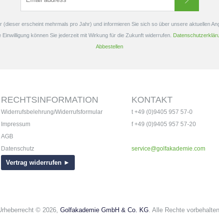
 (dieser erscheint mehrmals pro Jahr) und informieren Sie sich so über unsere aktuellen A
e Einwilligung können Sie jederzeit mit Wirkung für die Zukunft widerrufen.
Datenschutzerklär
Abbestellen
RECHTSINFORMATION
KONTAKT
Widerrufsbelehrung/Widerrufsformular
t +49 (0)9405 957 57-0
Impressum
f +49 (0)9405 957 57-20
AGB
Datenschutz
service@golfakademie.com
Vertrag widerrufen ►
Urheberrecht © 2026,
Golfakademie GmbH & Co. KG
. Alle Rechte vorbehalten