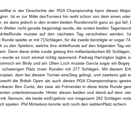
steMal in der Geschichte der PGA Championship kann diesen Major 
gton. Ist er zur Mitte desTurniers hin wohl schon von dem einen ode
ar, es dann jedoch in den ersten beiden Rundennicht ganz so gut lief, 
 Wetter nicht gerade begünstigt wurde, die ersten beiden Tagenwur
e dritteRunde musste auf den nächsten Tag verschoben werden, ha
e Runde spielte er mit 71Schlägen, für die zweite benötigte er sogar 74
h zu den Spielern, welche ihre dritteRunde auf den folgenden Tag ve
sein. Denn diese dritte runde gelang ihm mitfantastischen 66 Schlägen,
de wurde es noch einmal richtig spannend. Padraig Harrington lagbis 
gtonnoch ein Birdy und am 18ten Loch musste Garcia sogar ein Bogey 
 schwierigen Platz invier Runden mit 277 Schlägen. Mit diesem Erfo
 Europäer, dem bei diesem Turnier eineSieg gelingt, und zweitens gab e
r sowohl die British Open als auch dieses PGA Championshipzu gewi
ikaner Ben Curtis, der zwar als Führender in diese letzte Runde gest
renten unterbotenwurde. Hinter diesen beiden und damit auf dem vier
rik Stenson, die beide einErgebnis von insgesamt 282 Schlägen noti
h spielen. Phil Mickelson konnte sich noch den siebtenPlatz sichern.