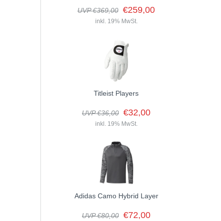
€259,00
UVP €369,00
inkl. 19% MwSt.
Titleist Players
€32,00
UVP €36,00
inkl. 19% MwSt.
Adidas Camo Hybrid Layer
€72,00
UVP €80,00