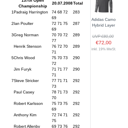
137th Open
20.07.2008
Total
Championship
1
Padraig Harrington
74 68 72
283
69
Adidas Camo
2
Ian Poulter
72 71 75
287
Hybrid Layer
69
3
Greg Norman
70 70 72
289
UVP €80,00
77
€72,00
Henrik Stenson
76 72 70
289
inkl. 19% MwSt.
71
5
Chris Wood
75 70 73
290
72
Jim Furyk
71 71 77
290
71
7
Steve Stricker
77 71 71
292
73
Paul Casey
78 71 73
292
70
Robert Karlsson
75 73 75
292
69
Anthony Kim
72 74 71
292
75
Robert Allenby
69 73 76
292