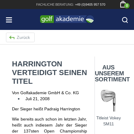
FACHLICHE
BERATUNG:
+49 (0)9405 957 570
0
Zurück
HARRINGTON
Bridgestone JGR Driver 2018
AUS
VERTEIDIGT SEINEN
UNSEREM
Cobra King F8+ Driver
SORTIMENT
TITEL
Titleist Pro V1x mit gratis Schriftaufdruck
Von Golfakademie GmbH & Co. KG
Bennington Waterproof QO14 Sport Cartbag
Juli 21, 2008
Der Sieger heißt Padraig Harrington
Titleist Vokey
Wie bereits auch schon im letzten Jahr,
SM11
heißt auch indiesem Jahr der Sieger
der 137sten Open Championship