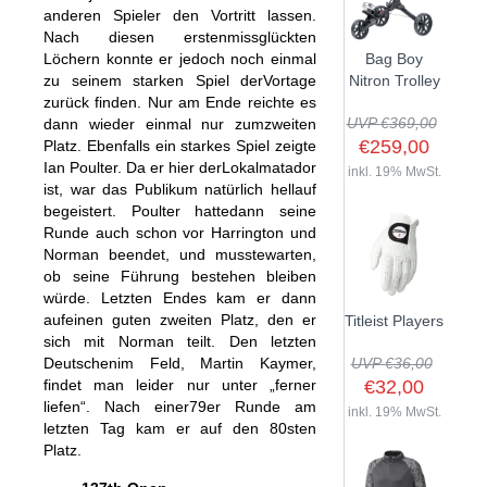
anderen Spieler den Vortritt lassen.
Nach diesen erstenmissglückten
Löchern konnte er jedoch noch einmal
Bag Boy
zu seinem starken Spiel derVortage
Nitron Trolley
zurück finden. Nur am Ende reichte es
UVP €369,00
dann wieder einmal nur zumzweiten
€259,00
Platz. Ebenfalls ein starkes Spiel zeigte
Ian Poulter. Da er hier derLokalmatador
inkl. 19% MwSt.
ist, war das Publikum natürlich hellauf
begeistert. Poulter hattedann seine
Runde auch schon vor Harrington und
Norman beendet, und musstewarten,
ob seine Führung bestehen bleiben
würde. Letzten Endes kam er dann
aufeinen guten zweiten Platz, den er
Titleist Players
sich mit Norman teilt. Den letzten
Deutschenim Feld, Martin Kaymer,
UVP €36,00
findet man leider nur unter „ferner
€32,00
liefen“. Nach einer79er Runde am
inkl. 19% MwSt.
letzten Tag kam er auf den 80sten
Platz.