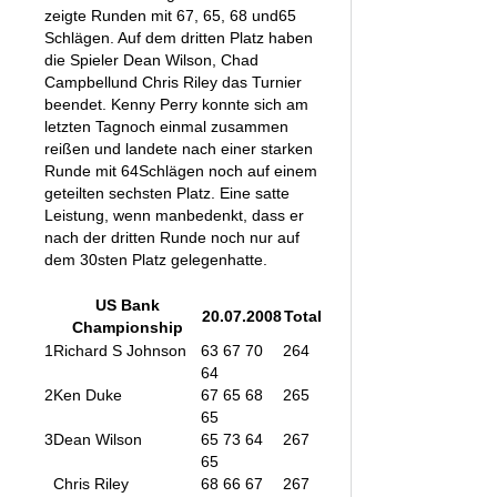
zeigte Runden mit 67, 65, 68 und65
Schlägen. Auf dem dritten Platz haben
die Spieler Dean Wilson, Chad
Campbellund Chris Riley das Turnier
beendet. Kenny Perry konnte sich am
letzten Tagnoch einmal zusammen
reißen und landete nach einer starken
Runde mit 64Schlägen noch auf einem
geteilten sechsten Platz. Eine satte
Leistung, wenn manbedenkt, dass er
nach der dritten Runde noch nur auf
dem 30sten Platz gelegenhatte.
US Bank
20.07.2008
Total
Championship
1
Richard S Johnson
63 67 70
264
64
2
Ken Duke
67 65 68
265
65
3
Dean Wilson
65 73 64
267
65
Chris Riley
68 66 67
267