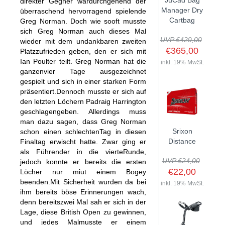
JuCad Bag
direkter Gegner wardurchgehend der
GOLFSCHLÄGER
ACCESSOIRES
Manager Dry
überraschend hervorragend spielende
SHAFTS
EVENTS
Cartbag
Greg Norman. Doch wie sooft musste
BAGS
TRAININGSHILFEN
DEMOSCHLÄGER
sich Greg Norman auch dieses Mal
GOLFKURSE
TROLLIES
UVP €429,00
MONTAGE
wieder mit dem undankbaren zweiten
EVENTS
€365,00
Platzzufrieden geben, den er sich mit
BÄLLE
Ian Poulter teilt. Greg Norman hat die
ANFRAGE
inkl. 19% MwSt.
SCHUHE
ganzenvier Tage ausgezeichnet
GUTSCHEINE
gespielt und sich in einer starken Form
BEKLEIDUNG
präsentiert.Dennoch musste er sich auf
den letzten Löchern Padraig Harrington
HANDSCHUHE
geschlagengeben. Allerdings muss
ZUBEHÖR
man dazu sagen, dass Greg Norman
Srixon
schon einen schlechtenTag in diesen
Distance
Finaltag erwischt hatte. Zwar ging er
als Führender in die vierteRunde,
UVP €24,00
jedoch konnte er bereits die ersten
€22,00
Löcher nur miut einem Bogey
beenden.Mit Sicherheit wurden da bei
inkl. 19% MwSt.
ihm bereits böse Erinnerungen wach,
denn bereitszwei Mal sah er sich in der
Lage, diese British Open zu gewinnen,
und jedes Malmusste er einem