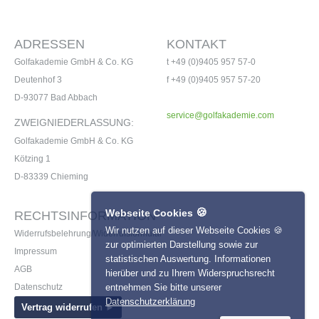
ADRESSEN
KONTAKT
Golfakademie GmbH & Co. KG
t +49 (0)9405 957 57-0
Deutenhof 3
f +49 (0)9405 957 57-20
D-93077 Bad Abbach
service@golfakademie.com
ZWEIGNIEDERLASSUNG:
Golfakademie GmbH & Co. KG
Kötzing 1
D-83339 Chieming
🍪
Webseite Cookies
RECHTSINFORMATION
Wir nutzen auf dieser Webseite Cookies 🍪
Widerrufsbelehrung/Widerrufsformular
zur optimierten Darstellung sowie zur
Impressum
statistischen Auswertung. Informationen
AGB
hierüber und zu Ihrem Widerspruchsrecht
entnehmen Sie bitte unserer
Datenschutz
Datenschutzerklärung
Vertrag widerrufen ►