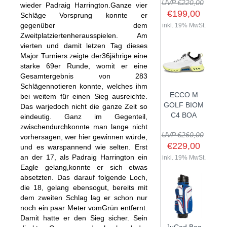
UVP €220,00
wieder Padraig Harrington.Ganze vier
€199,00
Schläge Vorsprung konnte er
gegenüber dem
inkl. 19% MwSt.
Zweitplatziertenherausspielen. Am
SHOP
vierten und damit letzen Tag dieses
Major Turniers zeigte der36jährige eine
starke 69er Runde, womit er eine
GOLFSCHLÄGER
Gesamtergebnis von 283
BAGS
DRIVER
Schlägennotieren konnte, welches ihm
ECCO M
bei weitem für einen Sieg ausreichte.
TROLLIES
CARTBAGS
FAIRWAYHÖLZER
GOLF BIOM
Das warjedoch nicht die ganze Zeit so
BÄLLE
PUSH- & PULLTROLLIES
STANDBAGS
EISENSÄTZE
C4 BOA
eindeutig. Ganz im Gegenteil,
zwischendurchkonnte man lange nicht
SCHUHE
GOLFBÄLLE
ELEKTROTROLLIES
TRAVELBAGS
WEDGES
UVP €260,00
vorhersagen, wer hier gewinnen würde,
BEKLEIDUNG
HERREN GOLFSCHUHE
LOGOBÄLLE
TROLLEY ZUBEHÖR
€229,00
SONSTIGE BAGS
HYBRIDS
und es warspannend wie selten. Erst
an der 17, als Padraig Harrington ein
HANDSCHUHE
inkl. 19% MwSt.
HERREN
DAMEN GOLFSCHUHE
DRIVING EISEN
Eagle gelang,konnte er sich etwas
ZUBEHÖR
HERREN GOLFHANDSCHUHE
DAMEN
KINDER GOLFSCHUHE
absetzten. Das darauf folgende Loch,
PUTTER
die 18, gelang ebensogut, bereits mit
KOMPONENTEN
ENTFERNUNGSMESSER
DAMEN GOLFHANDSCHUHE
CAPS
KINDER GOLFSCHLÄGER
dem zweiten Schlag lag er schon nur
GUTSCHEINE
GRIFFE
REGENSCHIRME
KINDER GOLFHANDSCHUHE
GÜRTEL & SOCKEN
noch ein paar Meter vomGrün entfernt.
KOMPLETTSETS
Damit hatte er den Sieg sicher. Sein
SALE
GUTSCHEINE
HANDTÜCHER
HEADS