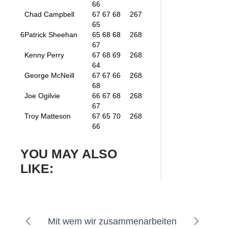
66
Chad Campbell
67 67 68
267
65
6
Patrick Sheehan
65 68 68
268
67
Kenny Perry
67 68 69
268
64
George McNeill
67 67 66
268
68
Joe Ogilvie
66 67 68
268
67
Troy Matteson
67 65 70
268
66
YOU MAY ALSO
LIKE:
Mit wem wir zusammenarbeiten