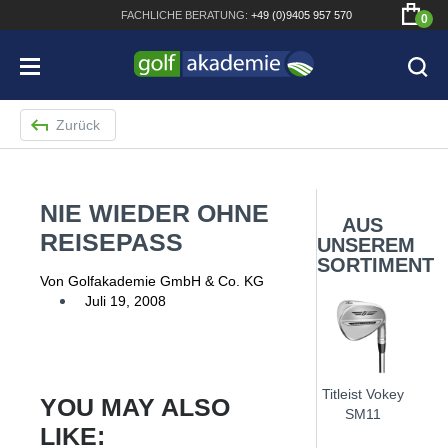
FACHLICHE
BERATUNG:
+49 (0)9405 957 570
0
Zurück
NIE WIEDER OHNE
Bridgestone JGR Driver 2018
AUS
REISEPASS
UNSEREM
Cobra King F8+ Driver
SORTIMENT
Von Golfakademie GmbH & Co. KG
Titleist Pro V1x mit gratis Schriftaufdruck
Juli 19, 2008
Bennington Waterproof QO14 Sport Cartbag
Titleist Vokey
YOU MAY ALSO
SM11
LIKE: