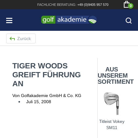
FACHLICHE
BERATUNG:
+49 (0)9405 957 570
0
Zurück
TIGER WOODS
Bridgestone JGR Driver 2018
AUS
GREIFT FÜHRUNG
UNSEREM
Cobra King F8+ Driver
SORTIMENT
AN
Titleist Pro V1x mit gratis Schriftaufdruck
Von Golfakademie GmbH & Co. KG
Bennington Waterproof QO14 Sport Cartbag
Juli 15, 2008
Titleist Vokey
SM11