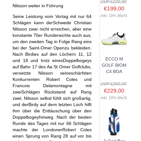
UVP €220,00
Nilsson weiter in Führung
€199,00
inkl. 19% MwSt.
Seine Leistung vom Vortag mit nur 64
Schlägen kann derSchwede Christian
SHOP
Nilsson zwar nicht erreichen, aber eine
konstante 70er Rundereichte auch aus,
GOLFSCHLÄGER
um den zweiten Tag in Folge Rang eins
bei der Saint-Omer Openzu bekleiden.
BAGS
DRIVER
Nach Birdies auf den Löchern 11, 12
ECCO M
TROLLIES
und 18 und trotz einesDoppelbogeys
CARTBAGS
FAIRWAYHÖLZER
GOLF BIOM
auf Bahn 17 des Aa St Omer Golfclubs,
BÄLLE
PUSH- & PULLTROLLIES
STANDBAGS
EISENSÄTZE
C4 BOA
versetzte Nilsson seineschärfsten
SCHUHE
Konkurrenten Robert Coles und
GOLFBÄLLE
ELEKTROTROLLIES
TRAVELBAGS
WEDGES
UVP €260,00
Francois Delamontagne mit
BEKLEIDUNG
HERREN GOLFSCHUHE
LOGOBÄLLE
TROLLEY ZUBEHÖR
€229,00
SONSTIGE BAGS
HYBRIDS
zweiSchlägen Rückstand auf Rang
HANDSCHUHE
zwei. Nilsson selbst fühlt sich großartig,
inkl. 19% MwSt.
HERREN
DAMEN GOLFSCHUHE
DRIVING EISEN
und derBirdy auf dem letzten Loch hilft
ZUBEHÖR
HERREN GOLFHANDSCHUHE
DAMEN
KINDER GOLFSCHUHE
PUTTER
ihm über die Enttäuschung über den
KOMPONENTEN
Doppelbogeyhinweg. Nach der besten
ENTFERNUNGSMESSER
DAMEN GOLFHANDSCHUHE
CAPS
KINDER GOLFSCHLÄGER
Runde des Tages mit nur 66 Schlägen
GUTSCHEINE
GRIFFE
REGENSCHIRME
KINDER GOLFHANDSCHUHE
GÜRTEL & SOCKEN
machte der LondonerRobert Coles
KOMPLETTSETS
SALE
einen Sprung von Rang 28 auf vor bis
GUTSCHEINE
HANDTÜCHER
HEADS