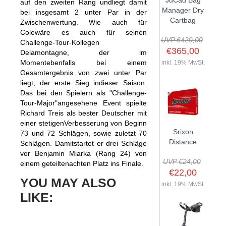
JuCad Bag
auf den zweiten Rang undliegt damit
GOLFSCHLÄGER
ACCESSOIRES
Manager Dry
bei insgesamt 2 unter Par in der
SHAFTS
EVENTS
Cartbag
Zwischenwertung. Wie auch für
BAGS
TRAININGSHILFEN
DEMOSCHLÄGER
GOLFKURSE
Colewäre es auch für seinen
TROLLIES
UVP €429,00
MONTAGE
Challenge-Tour-Kollegen
EVENTS
€365,00
Delamontagne, der im
BÄLLE
ANFRAGE
Momentebenfalls bei einem
inkl. 19% MwSt.
SCHUHE
Gesamtergebnis von zwei unter Par
GUTSCHEINE
liegt, der erste Sieg indieser Saison.
BEKLEIDUNG
Das bei den Spielern als "Challenge-
HANDSCHUHE
Tour-Major"angesehene Event spielte
Richard Treis als bester Deutscher mit
ZUBEHÖR
einer stetigenVerbesserung von Beginn
Srixon
73 und 72 Schlägen, sowie zuletzt 70
Distance
Schlägen. Damitstartet er drei Schläge
vor Benjamin Miarka (Rang 24) von
UVP €24,00
einem geteiltenachten Platz ins Finale.
€22,00
YOU MAY ALSO
inkl. 19% MwSt.
LIKE: