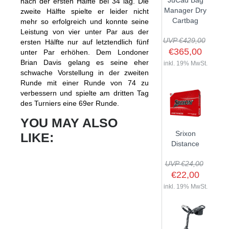
JuCad Bag
nach der ersten Hälfte bei 34 lag. Die
GOLFSCHLÄGER
ACCESSOIRES
Manager Dry
zweite Hälfte spielte er leider nicht
SHAFTS
EVENTS
Cartbag
mehr so erfolgreich und konnte seine
BAGS
TRAININGSHILFEN
DEMOSCHLÄGER
Leistung von vier unter Par aus der
GOLFKURSE
TROLLIES
UVP €429,00
MONTAGE
ersten Hälfte nur auf letztendlich fünf
EVENTS
€365,00
unter Par erhöhen. Dem Londoner
BÄLLE
Brian Davis gelang es seine eher
ANFRAGE
inkl. 19% MwSt.
SCHUHE
schwache Vorstellung in der zweiten
GUTSCHEINE
Runde mit einer Runde von 74 zu
BEKLEIDUNG
verbessern und spielte am dritten Tag
des Turniers eine 69er Runde.
HANDSCHUHE
ZUBEHÖR
YOU MAY ALSO
Srixon
LIKE:
Distance
UVP €24,00
€22,00
inkl. 19% MwSt.