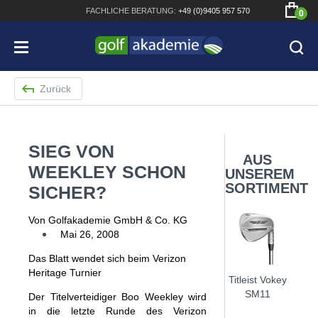
FACHLICHE
BERATUNG:
+49 (0)9405 957 570
0
Zurück
SIEG VON
Bridgestone JGR Driver 2018
AUS
WEEKLEY SCHON
UNSEREM
Cobra King F8+ Driver
SORTIMENT
SICHER?
Titleist Pro V1x mit gratis Schriftaufdruck
Von Golfakademie GmbH & Co. KG
Bennington Waterproof QO14 Sport Cartbag
Mai 26, 2008
Das Blatt wendet sich beim Verizon
Heritage Turnier
Titleist Vokey
SM11
Der Titelverteidiger Boo Weekley wird
in die letzte Runde des Verizon