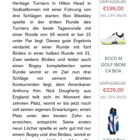
UVP €220,00
Heritage Turniers in Hilton Head in
€199,00
Südkalifornien mit einer Führung von
drei Schlägen starten. Boo Weekley
inkl. 19% MwSt.
spielte in der dritten Runde des
SHOP
Turniers die beste Tagesrunde mit
einer Runde von 65 womit er bei 15
unter Par liegt. Dieses gute Ergebnis
GOLFSCHLÄGER
verdankt er einer Runde mit fünf
BAGS
DRIVER
Birdies in einer halben Runde mit 31.
ECCO M
Zwei weitere Birdies und leider auch
TROLLIES
CARTBAGS
FAIRWAYHÖLZER
GOLF BIOM
einen Bogey komplettierten seine
BÄLLE
PUSH- & PULLTROLLIES
STANDBAGS
EISENSÄTZE
C4 BOA
Runde womit er im Ziel nun drei
Schläge vor seinem direkten
SCHUHE
GOLFBÄLLE
ELEKTROTROLLIES
TRAVELBAGS
WEDGES
UVP €260,00
Konkurrenten liegt, dem Amerikaner
BEKLEIDUNG
HERREN GOLFSCHUHE
LOGOBÄLLE
TROLLEY ZUBEHÖR
€229,00
SONSTIGE BAGS
HYBRIDS
Anthony Kim. Nick Dougherty aus
England teilt sich im Moment den
HANDSCHUHE
inkl. 19% MwSt.
HERREN
DAMEN GOLFSCHUHE
DRIVING EISEN
zehnten Platz, womit er bis jetzt noch
ZUBEHÖR
HERREN GOLFHANDSCHUHE
DAMEN
KINDER GOLFSCHUHE
voll seinen eigenen Erwartungen, einen
PUTTER
Platz unter den besten Zehn zu
KOMPONENTEN
ENTFERNUNGSMESSER
DAMEN GOLFHANDSCHUHE
CAPS
KINDER GOLFSCHLÄGER
erreichen, entspricht. Seine ersten
GUTSCHEINE
GRIFFE
REGENSCHIRME
KINDER GOLFHANDSCHUHE
GÜRTEL & SOCKEN
neun Löcher spielte er sehr gut mit nur
KOMPLETTSETS
einem Bogey und drei Birdies, womit er
SALE
GUTSCHEINE
HANDTÜCHER
HEADS