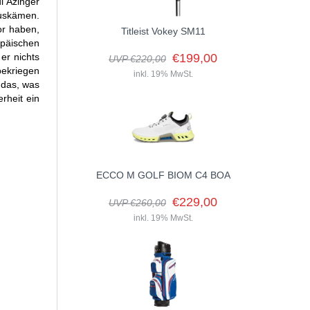
l Azinger
auskämen.
or haben,
Titleist Vokey SM11
opäischen
er nichts
€199,00
UVP €220,00
bekriegen
inkl. 19% MwSt.
 das, was
rheit ein
ECCO M GOLF BIOM C4 BOA
€229,00
UVP €260,00
inkl. 19% MwSt.