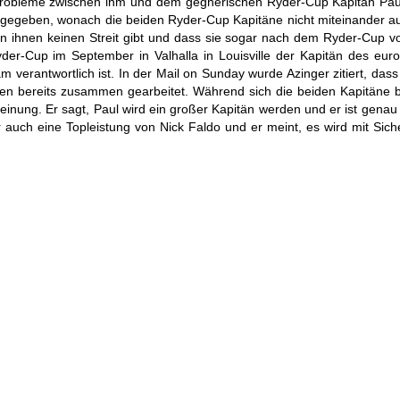
r Probleme zwischen ihm und dem gegnerischen Ryder-Cup Kapitän Pau
te gegeben, wonach die beiden Ryder-Cup Kapitäne nicht miteinander 
n ihnen keinen Streit gibt und dass sie sogar nach dem Ryder-Cup v
r-Cup im September in Valhalla in Louisville der Kapitän des eur
verantwortlich ist. In der Mail on Sunday wurde Azinger zitiert, dass 
den bereits zusammen gearbeitet. Während sich die beiden Kapitäne 
einung. Er sagt, Paul wird ein großer Kapitän werden und er ist genau
uch eine Topleistung von Nick Faldo und er meint, es wird mit Siche