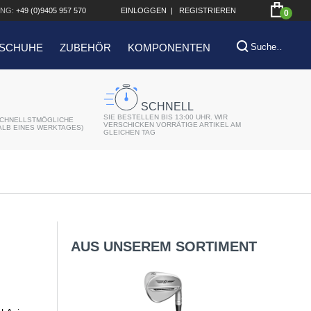
NG:
+49 (0)9405 957 570
EINLOGGEN
|
REGISTRIEREN
0
SCHUHE
ZUBEHÖR
KOMPONENTEN
SCHNELL
SIE BESTELLEN BIS 13:00 UHR. WIR
CHNELLSTMÖGLICHE
VERSCHICKEN VORRÄTIGE ARTIKEL AM
ALB EINES WERKTAGES)
GLEICHEN TAG
AUS UNSEREM SORTIMENT