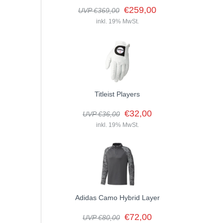
€259,00
UVP €369,00
inkl. 19% MwSt.
Titleist Players
€32,00
UVP €36,00
inkl. 19% MwSt.
Adidas Camo Hybrid Layer
€72,00
UVP €80,00