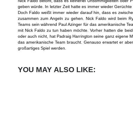
Nick Faldo betont, dass es keinerlei Unstimmigkeiten ode
geben würde. In letzter Zeit hatte es immer wieder Gerüch
Doch Faldo weißt immer wieder darauf hin, dass es zwische
zusammen zum Angeln zu gehen. Nick Faldo wird beim Ryde
Teams sein während Paul Azinger für das amerikanische Team 
mit Nick Faldo zu tun haben möchte. Vorher hatten die bei
oder auch nicht, hat Padraig Harrington seine ganz eigene M
das amerikanische Team braucht. Genauso erwartet er aber a
großartiges Spiel werden.
YOU MAY ALSO LIKE: