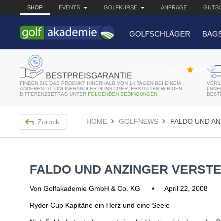
SHOP
EVENTS
GOLFKURSE
ANFRAGE
GUTSC
GOLFSCHLÄGER
BAG
BELIEBTE 
GUTSCHEINE
SALE
BESTPREISGARANTIE
FINDEN SIE DAS PRODUKT INNERHALB VON 14 TAGEN BEI EINEM
VERS
Bridgestone JGR Driv
ANDEREN DT. ONLINEHÄNDLER GÜNSTIGER, ERSTATTEN WIR DEN
(INN
DIFFERENZBETRAG UNTER
FOLGENDEN BEDINGUNGEN
BEST
Cobra King F8+ Drive
HOME
GOLFNEWS
FALDO UND AN
Zurück
Titleist Pro V1x mit gr
Bennington Waterproo
FALDO UND ANZINGER VERSTE
Von Golfakademie GmbH & Co. KG
April 22, 2008
Ryder Cup Kapitäne ein Herz und eine Seele