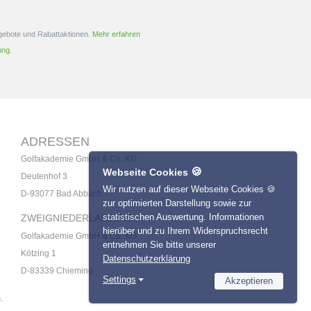
ngebote und Rabattaktionen.
Mehr erfahren
ung.
ADRESSEN
Golfakademie GmbH & Co. KG
🍪
Webseite Cookies
Deutenhof 3
Wir nutzen auf dieser Webseite Cookies 🍪
D-93077 Bad Abbach
zur optimierten Darstellung sowie zur
statistischen Auswertung. Informationen
ZWEIGNIEDERLASSUNG:
hierüber und zu Ihrem Widerspruchsrecht
Golfakademie GmbH & Co. KG
entnehmen Sie bitte unserer
Kötzing 1
Datenschutzerklärung
D-83339 Chieming
Settings
Akzeptieren
Necessary
.
Name
Provider
Statistics