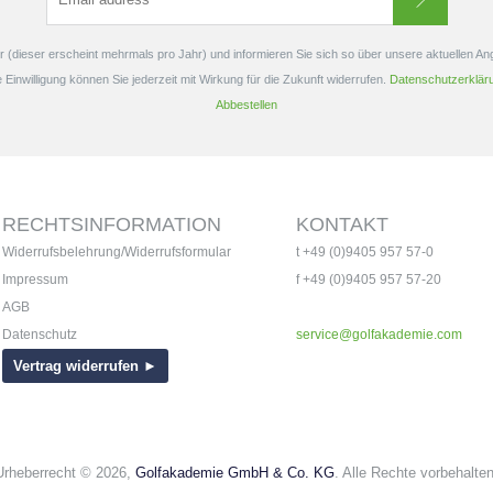
 (dieser erscheint mehrmals pro Jahr) und informieren Sie sich so über unsere aktuellen A
e Einwilligung können Sie jederzeit mit Wirkung für die Zukunft widerrufen.
Datenschutzerklär
Abbestellen
RECHTSINFORMATION
KONTAKT
Widerrufsbelehrung/Widerrufsformular
t +49 (0)9405 957 57-0
Impressum
f +49 (0)9405 957 57-20
AGB
Datenschutz
service@golfakademie.com
Vertrag widerrufen ►
Urheberrecht © 2026,
Golfakademie GmbH & Co. KG
. Alle Rechte vorbehalten