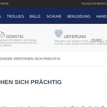
HEINE
FACHLICHE
BERATU
S
TROLLIES
BÄLLE
SCHUHE
BEKLEIDUNG
HAND
SUCHANFRAGEN
GÜNSTIG
LIEFERUNG
ANDKOSTENFREIE LIEFERUNG
er 2018
PER DPD, AUF WUNSCH PER
S
ERHALB DEUTSCHLANDS AB €50,-
ZUSTELLUNG (GEBIETSABHÄNGIG, INNERH
ELLWERT)
r
ZINGER VERSTEHEN SICH PRÄCHTIG
atis Schriftaufdruck
f QO14 Sport Cartbag
HEN SICH PRÄCHTIG