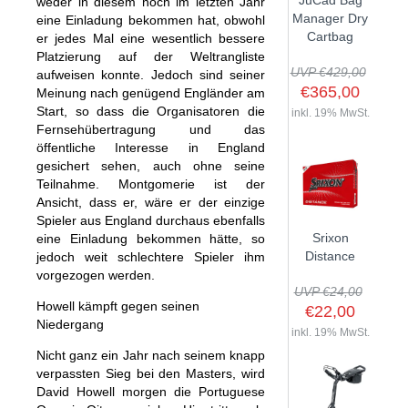
JuCad Bag
weder in diesem noch im letzten Jahr
GOLFSCHLÄGER
ACCESSOIRES
Manager Dry
eine Einladung bekommen hat, obwohl
SHAFTS
EVENTS
Cartbag
er jedes Mal eine wesentlich bessere
BAGS
TRAININGSHILFEN
DEMOSCHLÄGER
Platzierung auf der Weltrangliste
GOLFKURSE
TROLLIES
UVP €429,00
MONTAGE
aufweisen konnte. Jedoch sind seiner
EVENTS
€365,00
Meinung nach genügend Engländer am
BÄLLE
Start, so dass die Organisatoren die
ANFRAGE
inkl. 19% MwSt.
SCHUHE
Fernsehübertragung und das
GUTSCHEINE
öffentliche Interesse in England
BEKLEIDUNG
gesichert sehen, auch ohne seine
Teilnahme. Montgomerie ist der
HANDSCHUHE
Ansicht, dass er, wäre er der einzige
ZUBEHÖR
Spieler aus England durchaus ebenfalls
Srixon
eine Einladung bekommen hätte, so
Distance
jedoch weit schlechtere Spieler ihm
vorgezogen werden.
UVP €24,00
Howell kämpft gegen seinen
€22,00
Niedergang
inkl. 19% MwSt.
Nicht ganz ein Jahr nach seinem knapp
verpassten Sieg bei den Masters, wird
David Howell morgen die Portuguese