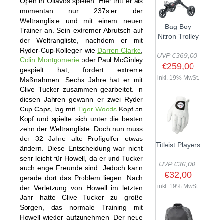
Open in Oitavos spielen. Hier tritt er als
momentan nur 237ster der
Weltrangliste und mit einem neuen
Bag Boy
Trainer an. Sein extremer Abrutsch auf
Nitron Trolley
der Weltrangliste, nachdem er mit
Ryder-Cup-Kollegen wie
Darren Clarke
,
UVP €369,00
Colin Montgomerie
oder Paul McGinley
€259,00
gespielt hat, fordert extreme
inkl. 19% MwSt.
Maßnahmen. Sechs Jahre hat er mit
Clive Tucker zusammen gearbeitet. In
diesen Jahren gewann er zwei Ryder
Cup Caps, lag mit
Tiger Woods
Kopf an
Kopf und spielte sich unter die besten
zehn der Weltrangliste. Doch nun muss
der 32 Jahre alte Profigolfer etwas
Titleist Players
ändern. Diese Entscheidung war nicht
sehr leicht für Howell, da er und Tucker
UVP €36,00
auch enge Freunde sind. Jedoch kann
€32,00
gerade dort das Problem liegen. Nach
inkl. 19% MwSt.
der Verletzung von Howell im letzten
Jahr hatte Clive Tucker zu große
Sorgen, das normale Training mit
Howell wieder aufzunehmen. Der neue