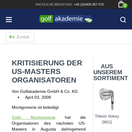
FACHLICHE
BERATUNG:
+49 (0)9405 957 570
0
Zurück
KRITISIERUNG DER
Bridgestone JGR Driver 2018
AUS
US-MASTERS
UNSEREM
Cobra King F8+ Driver
SORTIMENT
ORGANISATOREN
Titleist Pro V1x mit gratis Schriftaufdruck
Von Golfakademie GmbH & Co. KG
Bennington Waterproof QO14 Sport Cartbag
April 03, 2008
Montgomerie ist beleidigt
Titleist Vokey
Colin Montgomerie
hat die
SM11
Organisatoren des nächsten US-
Masters in Augusta dahingehend