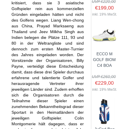
UVP €220,00
kritisiert, dass sie 3 asiatische
€199,00
Golfspieler rein aus kommerziellen
Gründen eingeladen hätten und nicht
inkl. 19% MwSt.
des Golfens wegen. Liang Wen-chong
SHOP
aus China, Prayad Marksaeng aus
Thailand und Jeev Milkha Singh aus
Indien belegen die Plätze 111, 93 und
GOLFSCHLÄGER
80 in der Weltrangliste und sind
BAGS
DRIVER
dennoch zum ersten Master-Turnier
ECCO M
des Jahres eingeladen worden. Der
TROLLIES
CARTBAGS
FAIRWAYHÖLZER
GOLF BIOM
Vorsitzende der Organisatoren, Billy
BÄLLE
PUSH- & PULLTROLLIES
STANDBAGS
EISENSÄTZE
C4 BOA
Payne, verteidigt diese Entscheidung
damit, dass diese drei Spieler durchaus
SCHUHE
GOLFBÄLLE
ELEKTROTROLLIES
TRAVELBAGS
WEDGES
UVP €260,00
erfahrene und talentierte Golfer und
BEKLEIDUNG
HERREN GOLFSCHUHE
LOGOBÄLLE
TROLLEY ZUBEHÖR
€229,00
SONSTIGE BAGS
HYBRIDS
herausragende Vertreter ihrer
jeweiligen Länder sind. Zudem erhoffen
HANDSCHUHE
inkl. 19% MwSt.
HERREN
DAMEN GOLFSCHUHE
DRIVING EISEN
sich die Organisatoren durch die
ZUBEHÖR
HERREN GOLFHANDSCHUHE
DAMEN
KINDER GOLFSCHUHE
Teilnahme dieser Spieler einen
PUTTER
zunehmenden Bekanntheitsgrad dieser
KOMPONENTEN
ENTFERNUNGSMESSER
DAMEN GOLFHANDSCHUHE
CAPS
KINDER GOLFSCHLÄGER
Sportart in den Heimatländern der
GUTSCHEINE
GRIFFE
REGENSCHIRME
KINDER GOLFHANDSCHUHE
GÜRTEL & SOCKEN
jeweiligen Golfspieler. Colin
KOMPLETTSETS
Montgomerie hält dagegen, dass er
SALE
GUTSCHEINE
HANDTÜCHER
HEADS