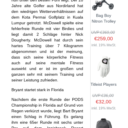
nun unter den besten Fünf liegt. Der 28
Jahre alte Golfer aus Nordirland hat
den wiedrigen Wetterverhältnissen auf
Bag Boy
dem Kota Permai Golfplatz in Kuala
Nitron Trolley
Lumpur getrotzt. McDowell spielte eine
fehlerfreie Runde mit vier Birdies und
UVP €369,00
liegt damit 2 Schläge hinter Nick
€259,00
Dougherty. McDowell hat durch sein
inkl. 19% MwSt.
hartes Training über 7 Kilogramm
abgenommen und ist der meinung,
dass sich seine körperliche Fitness
auch auf seine mentale Fitness
auswirkt und er ist im großen und
ganzen sehr mit seinem Training und
seiner Leistung zufrieden.
Titleist Players
Bryant startet stark in Florida
UVP €36,00
Nachdem die erste Runde der PODS
€32,00
Championship in Florida auf Grund von
inkl. 19% MwSt.
Regen verkürzt wurde, liegt Bart Bryant
einen Schlag in Führung. Es gelang
ihm eine 65er Runde mit sechs unter