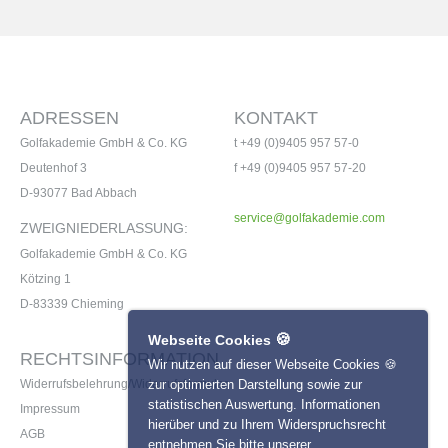
ADRESSEN
KONTAKT
Golfakademie GmbH & Co. KG
t +49 (0)9405 957 57-0
Deutenhof 3
f +49 (0)9405 957 57-20
D-93077 Bad Abbach
service@golfakademie.com
ZWEIGNIEDERLASSUNG:
Golfakademie GmbH & Co. KG
Kötzing 1
D-83339 Chieming
🍪
Webseite Cookies
RECHTSINFORMATION
Wir nutzen auf dieser Webseite Cookies 🍪
zur optimierten Darstellung sowie zur
Widerrufsbelehrung/Widerrufsformular
statistischen Auswertung. Informationen
Impressum
hierüber und zu Ihrem Widerspruchsrecht
AGB
entnehmen Sie bitte unserer