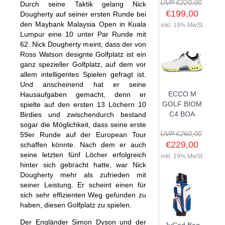
UVP €220,00
Durch seine Taktik gelang Nick
€199,00
Dougherty auf seiner ersten Runde bei
den Maybank Malaysia Open in Kuala
inkl. 19% MwSt.
Lumpur eine 10 unter Par Runde mit
SHOP
62. Nick Dougherty meint, dass der von
Ross Watson designte Golfplatz ist ein
ganz spezieller Golfplatz, auf dem vor
GOLFSCHLÄGER
allem intelligentes Spielen gefragt ist.
BAGS
DRIVER
Und anscheinend hat er seine
ECCO M
Hausaufgaben gemacht, denn er
TROLLIES
CARTBAGS
FAIRWAYHÖLZER
GOLF BIOM
spielte auf den ersten 13 Löchern 10
BÄLLE
PUSH- & PULLTROLLIES
STANDBAGS
EISENSÄTZE
C4 BOA
Birdies und zwischendurch bestand
sogar die Möglichkeit, dass seine erste
SCHUHE
GOLFBÄLLE
ELEKTROTROLLIES
TRAVELBAGS
WEDGES
UVP €260,00
59er Runde auf der European Tour
BEKLEIDUNG
HERREN GOLFSCHUHE
LOGOBÄLLE
TROLLEY ZUBEHÖR
€229,00
SONSTIGE BAGS
schaffen könnte. Nach dem er auch
HYBRIDS
seine letzten fünf Löcher erfolgreich
HANDSCHUHE
inkl. 19% MwSt.
HERREN
DAMEN GOLFSCHUHE
DRIVING EISEN
hinter sich gebracht hatte, war Nick
ZUBEHÖR
HERREN GOLFHANDSCHUHE
DAMEN
KINDER GOLFSCHUHE
Dougherty mehr als zufrieden mit
PUTTER
seiner Leistung. Er scheint einen für
KOMPONENTEN
ENTFERNUNGSMESSER
DAMEN GOLFHANDSCHUHE
CAPS
KINDER GOLFSCHLÄGER
sich sehr effizienten Weg gefunden zu
GUTSCHEINE
GRIFFE
REGENSCHIRME
KINDER GOLFHANDSCHUHE
GÜRTEL & SOCKEN
haben, diesen Golfplatz zu spielen.
KOMPLETTSETS
SALE
GUTSCHEINE
HANDTÜCHER
Der Engländer Simon Dyson und der
HEADS