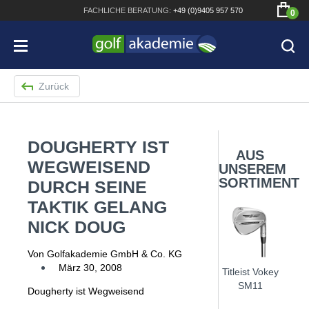
FACHLICHE
BERATUNG:
+49 (0)9405 957 570
0
Zurück
DOUGHERTY IST
Bridgestone JGR Driver 2018
AUS
WEGWEISEND
UNSEREM
Cobra King F8+ Driver
SORTIMENT
DURCH SEINE
Titleist Pro V1x mit gratis Schriftaufdruck
TAKTIK GELANG
NICK DOUG
Bennington Waterproof QO14 Sport Cartbag
Von Golfakademie GmbH & Co. KG
März 30, 2008
Titleist Vokey
SM11
Dougherty ist Wegweisend