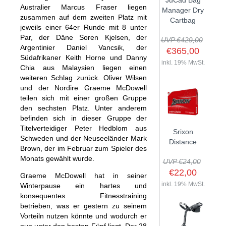
JuCad Bag
Australier Marcus Fraser liegen
GOLFSCHLÄGER
ACCESSOIRES
Manager Dry
SHAFTS
EVENTS
zusammen auf dem zweiten Platz mit
Cartbag
BAGS
TRAININGSHILFEN
jeweils einer 64er Runde mit 8 unter
DEMOSCHLÄGER
GOLFKURSE
Par, der Däne Soren Kjelsen, der
TROLLIES
UVP €429,00
MONTAGE
EVENTS
Argentinier Daniel Vancsik, der
€365,00
BÄLLE
Südafrikaner Keith Horne und Danny
ANFRAGE
inkl. 19% MwSt.
Chia aus Malaysien liegen einen
SCHUHE
GUTSCHEINE
weiteren Schlag zurück. Oliver Wilsen
BEKLEIDUNG
und der Nordire Graeme McDowell
teilen sich mit einer großen Gruppe
HANDSCHUHE
den sechsten Platz. Unter anderem
ZUBEHÖR
befinden sich in dieser Gruppe der
Titelverteidiger Peter Hedblom aus
Srixon
Schweden und der Neuseeländer Mark
Distance
Brown, der im Februar zum Spieler des
Monats gewählt wurde.
UVP €24,00
€22,00
Graeme McDowell hat in seiner
inkl. 19% MwSt.
Winterpause ein hartes und
konsequentes Fitnesstraining
betrieben, was er gestern zu seinem
Vorteiln nutzen könnte und wodurch er