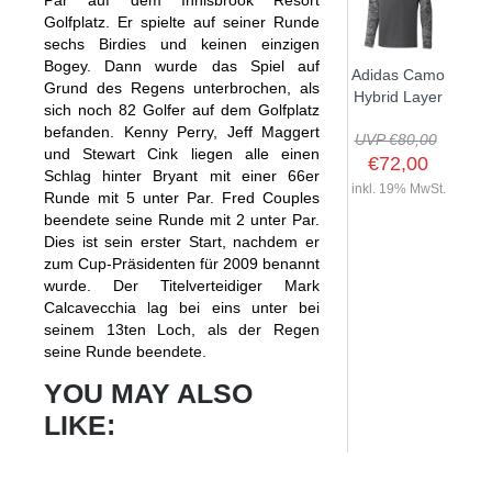
Par auf dem Innisbrook Resort
Golfplatz. Er spielte auf seiner Runde
sechs Birdies und keinen einzigen
Bogey. Dann wurde das Spiel auf
Adidas Camo
Grund des Regens unterbrochen, als
Hybrid Layer
sich noch 82 Golfer auf dem Golfplatz
befanden. Kenny Perry, Jeff Maggert
UVP €80,00
und Stewart Cink liegen alle einen
€72,00
Schlag hinter Bryant mit einer 66er
inkl. 19% MwSt.
Runde mit 5 unter Par. Fred Couples
beendete seine Runde mit 2 unter Par.
Dies ist sein erster Start, nachdem er
zum Cup-Präsidenten für 2009 benannt
wurde. Der Titelverteidiger Mark
Calcavecchia lag bei eins unter bei
seinem 13ten Loch, als der Regen
seine Runde beendete.
YOU MAY ALSO
LIKE: