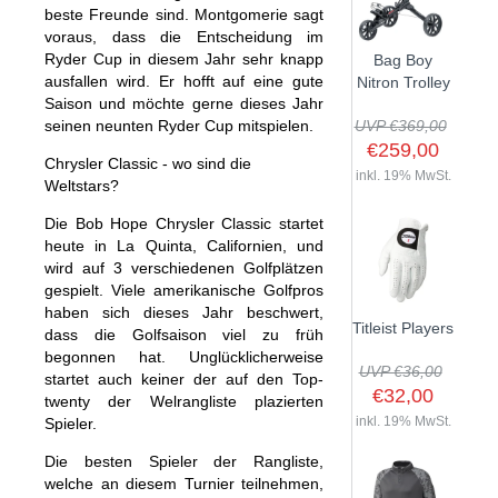
beste Freunde sind. Montgomerie sagt
voraus, dass die Entscheidung im
Ryder Cup in diesem Jahr sehr knapp
Bag Boy
ausfallen wird. Er hofft auf eine gute
Nitron Trolley
Saison und möchte gerne dieses Jahr
seinen neunten Ryder Cup mitspielen.
UVP €369,00
€259,00
Chrysler Classic - wo sind die
inkl. 19% MwSt.
Weltstars?
Die Bob Hope Chrysler Classic startet
heute in La Quinta, Californien, und
wird auf 3 verschiedenen Golfplätzen
gespielt. Viele amerikanische Golfpros
haben sich dieses Jahr beschwert,
Titleist Players
dass die Golfsaison viel zu früh
begonnen hat. Unglücklicherweise
UVP €36,00
startet auch keiner der auf den Top-
€32,00
twenty der Welrangliste plazierten
inkl. 19% MwSt.
Spieler.
Die besten Spieler der Rangliste,
welche an diesem Turnier teilnehmen,