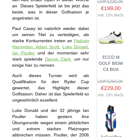
UVP €220,00
an. Dieses Spielerfeld ist bis jetzt das
€199,00
beste, was in dieser Golfsaison je
inkl. 19% MwSt.
angetreten ist.
SHOP
Paul Casey ist natürlich wieder dabei
um seinen Titel zu verteidigen, als
GOLFSCHLÄGER
starke Konkurrenten treten an
Padraig
Harrington
,
Adam Scott
,
Luke Donald
,
BAGS
DRIVER
Ian Poulter
und der momentan sehr
ECCO M
TROLLIES
stark spielende
Darren Clark,
um nur
CARTBAGS
FAIRWAYHÖLZER
GOLF BIOM
einige hier zu nennen.
BÄLLE
PUSH- & PULLTROLLIES
STANDBAGS
EISENSÄTZE
C4 BOA
Auch dieses Turnier wird als
SCHUHE
GOLFBÄLLE
ELEKTROTROLLIES
TRAVELBAGS
WEDGES
UVP €260,00
Qualifikation für den Ryder Cup
BEKLEIDUNG
HERREN GOLFSCHUHE
LOGOBÄLLE
TROLLEY ZUBEHÖR
€229,00
gewertet, das Highlight dieser
SONSTIGE BAGS
HYBRIDS
Golfsaison. Daher ist das Spielerfeld so
HANDSCHUHE
inkl. 19% MwSt.
HERREN
DAMEN GOLFSCHUHE
DRIVING EISEN
ungewöhnlich exzellent.
ZUBEHÖR
HERREN GOLFHANDSCHUHE
DAMEN
KINDER GOLFSCHUHE
PUTTER
Luke Donald und der 32 jährige Ian
KOMPONENTEN
ENTFERNUNGSMESSER
DAMEN GOLFHANDSCHUHE
CAPS
Poulter haben gestern ihre
KINDER GOLFSCHLÄGER
Übungsrunde wegen einem plötzlichen
GUTSCHEINE
GRIFFE
REGENSCHIRME
KINDER GOLFHANDSCHUHE
GÜRTEL & SOCKEN
KOMPLETTSETS
und extrem starken Platzregen
SALE
GUTSCHEINE
HANDTÜCHER
abbrechen müssen. Poulter, der 2006
HEADS