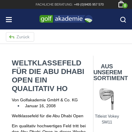
FACHLICHE
BERATUNG:
+49 (0)9405 957 570
0
Zurück
WELTKLASSEFELD
Bridgestone JGR Driver 2018
AUS
FÜR DIE ABU DHABI
UNSEREM
Cobra King F8+ Driver
SORTIMENT
OPEN EIN
Titleist Pro V1x mit gratis Schriftaufdruck
QUALITATIV HO
Bennington Waterproof QO14 Sport Cartbag
Von Golfakademie GmbH & Co. KG
Januar 16, 2008
Weltklassefeld für die Abu Dhabi Open
Titleist Vokey
SM11
Ein qualitativ hochwertiges Feld tritt bei
den Abu Dhabi Open in dieser Woche