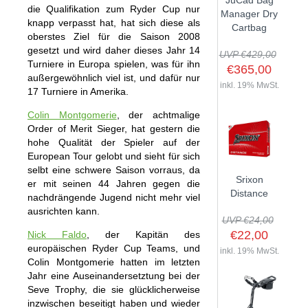
JuCad Bag
die Qualifikation zum Ryder Cup nur
GOLFSCHLÄGER
ACCESSOIRES
Manager Dry
SHAFTS
knapp verpasst hat, hat sich diese als
EVENTS
Cartbag
BAGS
TRAININGSHILFEN
oberstes Ziel für die Saison 2008
DEMOSCHLÄGER
GOLFKURSE
gesetzt und wird daher dieses Jahr 14
TROLLIES
UVP €429,00
MONTAGE
Turniere in Europa spielen, was für ihn
EVENTS
€365,00
BÄLLE
außergewöhnlich viel ist, und dafür nur
ANFRAGE
inkl. 19% MwSt.
17 Turniere in Amerika.
SCHUHE
GUTSCHEINE
Colin Montgomerie
, der achtmalige
BEKLEIDUNG
Order of Merit Sieger, hat gestern die
HANDSCHUHE
hohe Qualität der Spieler auf der
European Tour gelobt und sieht für sich
ZUBEHÖR
selbt eine schwere Saison vorraus, da
Srixon
er mit seinen 44 Jahren gegen die
Distance
nachdrängende Jugend nicht mehr viel
ausrichten kann.
UVP €24,00
€22,00
Nick Faldo
, der Kapitän des
europäischen Ryder Cup Teams, und
inkl. 19% MwSt.
Colin Montgomerie hatten im letzten
Jahr eine Auseinandersetztung bei der
Seve Trophy, die sie glücklicherweise
inzwischen beseitigt haben und wieder