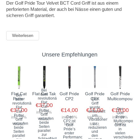
Der Golf Pride Tour Velvet BCT Cord Griff ist aus einem
perforierten Material, der auch bei Nässe einen guten und
sicheren Griff garantiert.
Weiterlesen
Unsere Empfehlungen
Bei
Flat Cat
Flat Cat Tak
Golf Pride
Golf Pride
Golf Pride
dem
Bei
Putter
revolutionären
CP2
CPX
Multicompound
dem
Der
Flat
revolutionären
Griff
€37,00
Cat
Flat
wurde
Der
€37,00
€14,00
€16,00
€18,00
Putter
Cat
entwickelt
inkl. 19%
Golf
Griff
Putter
um
Der
Pride
inkl. 19%
inkl. 19%
inkl. 19%
inkl. 19%
verlaufen
MwSt.
Griff
Vibrationen
CP2 ist
Multicompoun
beide
verlaufen
zu
MwSt.
MwSt.
MwSt.
MwSt.
Golf
Griff ist
Seiten
beide
reduzieren
Pride’s
in
parallel
Seiten
und
erster
vielen
zur
parallel
den
Performance
verschiedenen
Schlagfläche