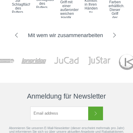
zur
Komfort
Griff mit
Farben
des
Schlagfläche
in Ihren
einer
erhältlich.
Putters.
des
Händen
außerordentlich
Dieser
Dies
Putters.
zu
weichen
Griff
ermöglicht
Dies
maximieren.
Haptik.
der
jedem
ermöglicht
Standard
Extrem
Marke
Spieler
jedem
52gr
griffig,
Golf
ein...
Spieler
60
sorgt er
Pride
ein...
Runde...
für ein
ist ein
Mit wem wir zusammenarbeiten
völlig...
Bestseller...
Anmeldung für Newsletter
Abonnieren Sie unseren E-Mail-Newsletter (dieser erscheint mehrmals pro Jahr)
und informieren Sie sich so über unsere aktuellen Angebote und Rabattaktionen.