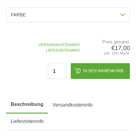
GOLFSCHLÄGER
ACCESSOIRES
SHAFTS
EVENTS
BAGS
FARBE
TRAININGSHILFEN
DEMOSCHLÄGER
GOLFKURSE
TROLLIES
Farbe
MONTAGE
EVENTS
Schwarz
BÄLLE
ANFRAGE
Preis gesamt:
SCHUHE
VERSANDKOSTENINFO
GUTSCHEINE
€17,00
Größe
LIEFERZEITENINFO
BEKLEIDUNG
inkl. 19% MwSt.
Standard
HANDSCHUHE
ZUBEHÖR
IN DEN WARENKORB
Beschreibung
Versandkosteninfo
Lieferzeiteninfo