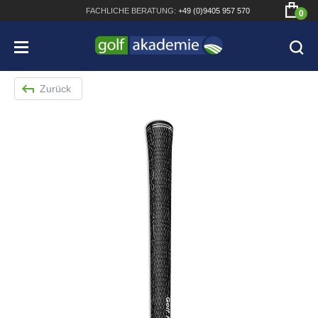
FACHLICHE
BERATUNG:
+49 (0)9405 957 570
0
Zurück
Bridgestone JGR Driver 2018
Cobra King F8+ Driver
Titleist Pro V1x mit gratis Schriftaufdruck
Bennington Waterproof QO14 Sport Cartbag